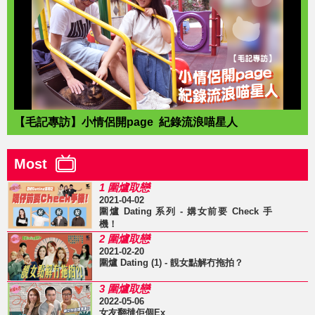
【毛記專訪】小情侶開page 紀錄流浪喵星人
Most
1 圍爐取戀
2021-04-02
圍爐 Dating 系列 - 媾女前要 Check 手
機！
2 圍爐取戀
2021-02-20
圍爐 Dating (1) - 靚女點解冇拖拍？
3 圍爐取戀
2022-05-06
女友翻撻佢個Ex