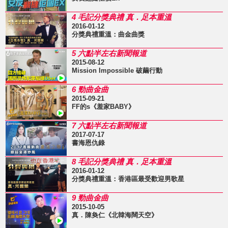
4 毛記分獎典禮 真．足本重溫
2016-01-12
分獎典禮重溫：曲金曲獎
5 六點半左右新聞報道
2015-08-12
Mission Impossible 破繭行動
6 勁曲金曲
2015-09-21
FF的s《羞家BABY》
7 六點半左右新聞報道
2017-07-17
書海恩仇錄
8 毛記分獎典禮 真．足本重溫
2016-01-12
分獎典禮重溫：香港區最受歡迎男歌星
9 勁曲金曲
2015-10-05
真．陳奐仁《北韓海闊天空》