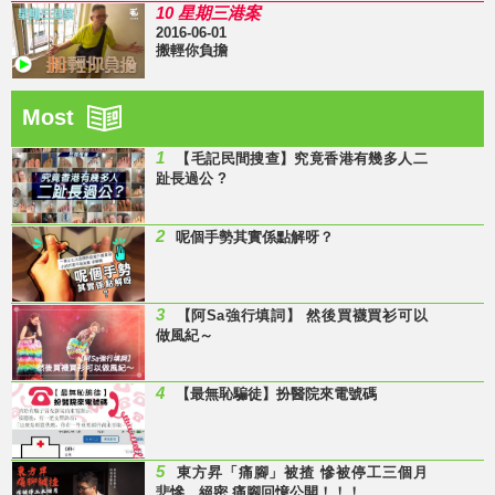
10 星期三港案
2016-06-01
搬輕你負擔
Most
1
【毛記民間搜查】究竟香港有幾多人二
趾長過公 ?
2
呢個手勢其實係點解呀？
3
【阿Sa強行填詞】 然後買襪買衫可以
做風紀～
4
【最無恥騙徒】扮醫院來電號碼
5
東方昇「痛腳」被揸 慘被停工三個月
悲慘、絕密 痛腳回憶公開！！！