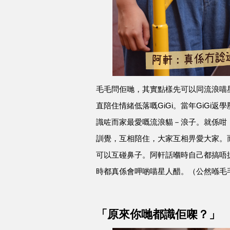
毛毛問佢哋，其實點樣先可以同流浪喵星
直陪住情緒低落嘅GiGi。當年GiGi
識咗而家最愛嘅流浪貓－浪子。就係咁，浪
訓覺，互相陪住，大家互相畀愛大家。而
可以互碰鼻子。阿軒話嗰時自己都搞唔
時都真係會呷啲喵星人醋。（公然喺毛
「原來你哋都識佢㗎？」