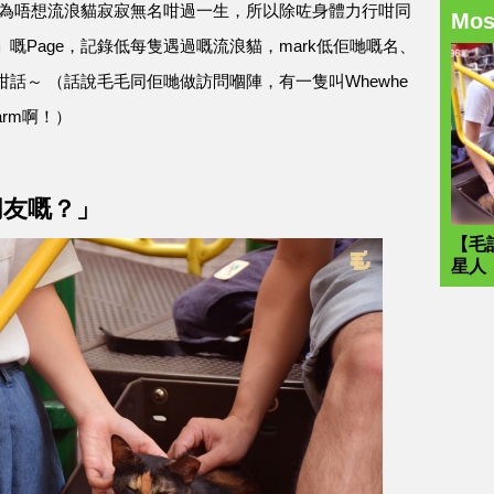
，因為唔想流浪貓寂寂無名咁過一生，所以除咗身體力行咁同
Mo
嘅Page，記錄低每隻遇過嘅流浪貓，mark低佢哋嘅名、
話～ （話說毛毛同佢哋做訪問嗰陣，有一隻叫Whewhe
rm啊！）
朋友嘅？」
【毛
星人