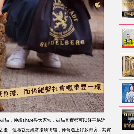
過嘅街貓，仲想share畀大家知，街貓其實都可以好平易近
e之後，佢哋就更經常接觸街貓，仲會遇上好多街坊。其實