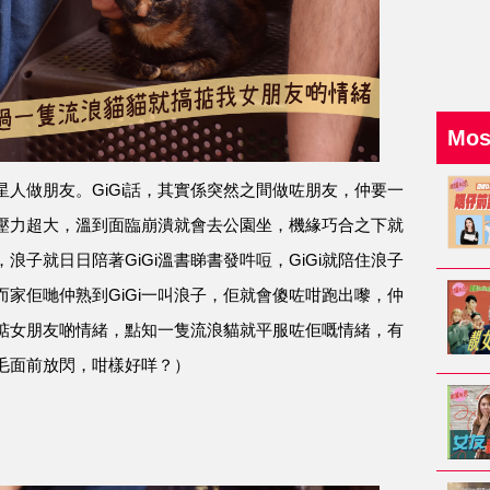
Mo
人做朋友。GiGi話，其實係突然之間做咗朋友，仲要一
返學壓力超大，溫到面臨崩潰就會去公園坐，機緣巧合之下就
子就日日陪著GiGi溫書睇書發吽哣，GiGi就陪住浪子
家佢哋仲熟到GiGi一叫浪子，佢就會傻咗咁跑出嚟，仲
掂女朋友啲情緒，點知一隻流浪貓就平服咗佢嘅情緒，有
毛面前放閃，咁樣好咩？）