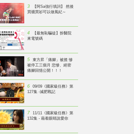
3
【阿Sa強行填詞】 然後
買襪買衫可以做風紀～
4
【最無恥騙徒】扮醫院
來電號碼
5
東方昇「痛腳」被揸 慘
被停工三個月 悲慘、絕密
痛腳回憶公開！！！
6
09/09《國家級任務》第
127集 -減肥戰記
7
11/11《國家級任務》第
132集 - 藉着眼睛說愛你