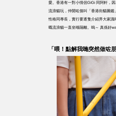
愛。香港有一對小情侶GiGi 同阿軒
流浪貓玩，仲開咗個叫「香港街貓圖鑑」
性格同專長，實行要逐隻介紹畀大家識咁
嘅流浪貓一直坐喺隔離。嗚～ 真係好wa
「喂！點解我哋突然做咗