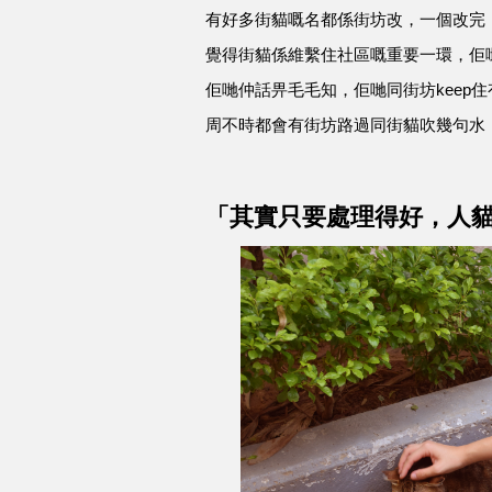
有好多街貓嘅名都係街坊改，一個改完，
覺得街貓係維繫住社區嘅重要一環，佢
佢哋仲話畀毛毛知，佢哋同街坊keep
周不時都會有街坊路過同街貓吹幾句水
「其實只要處理得好，人貓