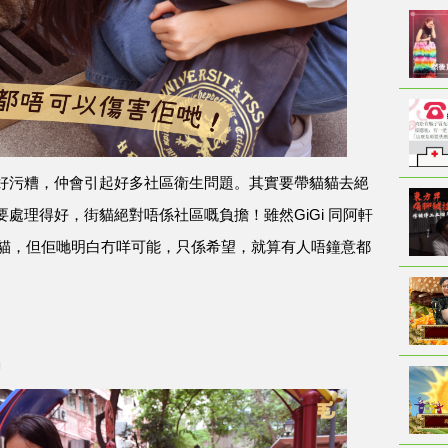
好污糟，仲會引起好多社區衛生問題。其實要帶貓貓去絕
處理得好，街貓絕對唔係社區嘅負擔！雖然GiGi 同阿軒
街貓，但佢哋明白冇咩可能，只係希望，就算有人唔鐘意都
」