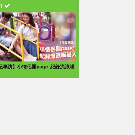
st
記專訪】小情侶開page 紀錄流浪喵