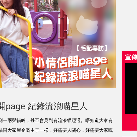
宣
page 紀錄流浪喵星人
到一兩聲貓叫，甚至會見到有流浪貓經過。唔知道大家有
貓同大家屋企嘅主子一樣，好需要人關心，好需要大家嘅