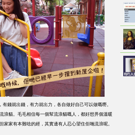
，有錢就出錢，有力就出力，各自做好自己可以做嘅嘢。
愛畀流浪貓。毛毛相信每一個幫流浪貓嘅人，都好想畀個溫暖
啦～但家家有本難唸的經，其實邊有人忍心望住佢哋流浪呢。