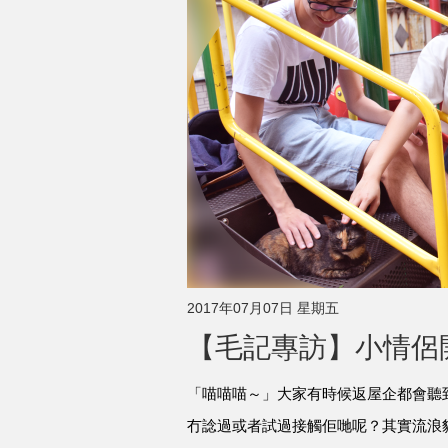
2017年07月07日 星期五
【毛記專訪】小情侶開
「喵喵喵～」大家有時候返屋企都會聽
冇諗過或者試過接觸佢哋呢？其實流浪