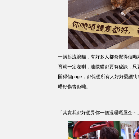
一講起流浪貓，有好多人都會覺得佢哋
育就一定㗎喇，連餵貓都要有秘訣，只要
開得個page，都係想所有人好好愛護
唔好傷害佢哋。
「其實我都好想畀你一個溫暖嘅屋企～