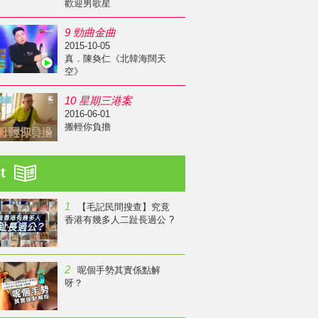
歡迎男歌星
9 勁曲金曲
2015-10-05
真．陳奐仁《北韓海闊天
空》
10 星期三港案
2016-06-01
搬輕你負擔
st
1
【毛記民間搜查】究竟
香港有幾多人二趾長過公 ?
2
呢個手勢其實係點解
呀？