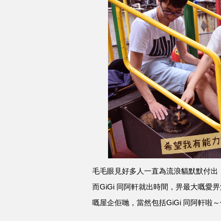
毛毛眼見好多人一直為流浪貓默默付出
而GiGi 同阿軒就出時間，畀最大嘅
嘅屋企佢哋，當然包括GiGi 同阿軒