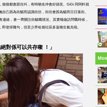
個個都會跟住叫，有時啲名仲會好搞笑。GiGi 同阿軒就
哋自己因為街貓而認識街坊，街坊會因為貓而日日落街。
住有連絡，會一齊關注街貓嘅情況。其實喺做訪問嘅時候，
，即使得幾句，但至少畀咗個社區多返啲生氣先啦。
絕對係可以共存㗎 ！」
Mo