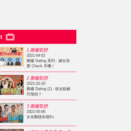
st
1 圍爐取戀
2021-04-02
圍爐 Dating 系列 - 媾女前
要 Check 手機！
2 圍爐取戀
2021-02-20
圍爐 Dating (1) - 靚女點解
冇拖拍？
3 圍爐取戀
2022-05-06
女友翻撻佢個Ex