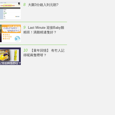
8
大圍3分鐘入到元朗?
9
Last Minute 迎接Baby雞
精班！滴雞精邊隻好？
10
【童年回憶】 有冇人記
得呢兩隻嘢呀？