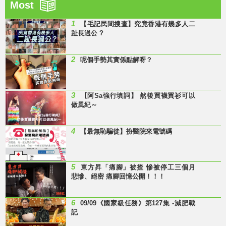
Most
1
【毛記民間搜查】究竟香港有幾多人二
趾長過公 ?
2
呢個手勢其實係點解呀？
3
【阿Sa強行填詞】 然後買襪買衫可以
做風紀～
4
【最無恥騙徒】扮醫院來電號碼
5
東方昇「痛腳」被揸 慘被停工三個月
悲慘、絕密 痛腳回憶公開！！！
6
09/09《國家級任務》第127集 -減肥戰
記