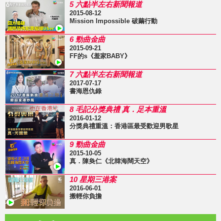
5 六點半左右新聞報道
2015-08-12
Mission Impossible 破繭行動
6 勁曲金曲
2015-09-21
FF的s《羞家BABY》
7 六點半左右新聞報道
2017-07-17
書海恩仇錄
8 毛記分獎典禮 真．足本重溫
2016-01-12
分獎典禮重溫：香港區最受歡迎男歌星
9 勁曲金曲
2015-10-05
真．陳奐仁《北韓海闊天空》
10 星期三港案
2016-06-01
搬輕你負擔