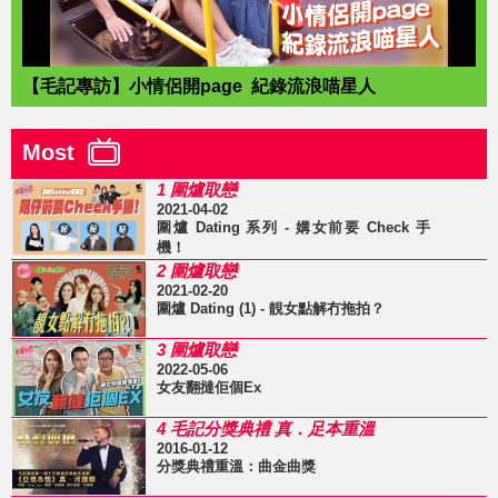
【毛記專訪】小情侶開page 紀錄流浪喵星人
Most
1 圍爐取戀
2021-04-02
圍爐 Dating 系列 - 媾女前要 Check 手
機！
2 圍爐取戀
2021-02-20
圍爐 Dating (1) - 靚女點解冇拖拍？
3 圍爐取戀
2022-05-06
女友翻撻佢個Ex
4 毛記分獎典禮 真．足本重溫
2016-01-12
分獎典禮重溫：曲金曲獎