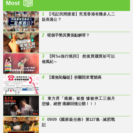
Most
1
【毛記民間搜查】究竟香港有幾多人二
趾長過公 ?
2
呢個手勢其實係點解呀？
3
【阿Sa強行填詞】 然後買襪買衫可以
做風紀～
4
【最無恥騙徒】扮醫院來電號碼
5
東方昇「痛腳」被揸 慘被停工三個月
悲慘、絕密 痛腳回憶公開！！！
6
09/09《國家級任務》第127集 -減肥戰
記