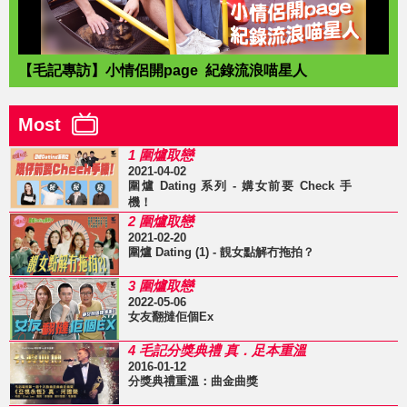
【毛記專訪】小情侶開page 紀錄流浪喵星人
Most
1 圍爐取戀
2021-04-02
圍爐 Dating 系列 - 媾女前要 Check 手
機！
2 圍爐取戀
2021-02-20
圍爐 Dating (1) - 靚女點解冇拖拍？
3 圍爐取戀
2022-05-06
女友翻撻佢個Ex
4 毛記分獎典禮 真．足本重溫
2016-01-12
分獎典禮重溫：曲金曲獎