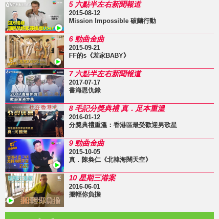
5 六點半左右新聞報道
2015-08-12
Mission Impossible 破繭行動
6 勁曲金曲
2015-09-21
FF的s《羞家BABY》
7 六點半左右新聞報道
2017-07-17
書海恩仇錄
8 毛記分獎典禮 真．足本重溫
2016-01-12
分獎典禮重溫：香港區最受歡迎男歌星
9 勁曲金曲
2015-10-05
真．陳奐仁《北韓海闊天空》
10 星期三港案
2016-06-01
搬輕你負擔