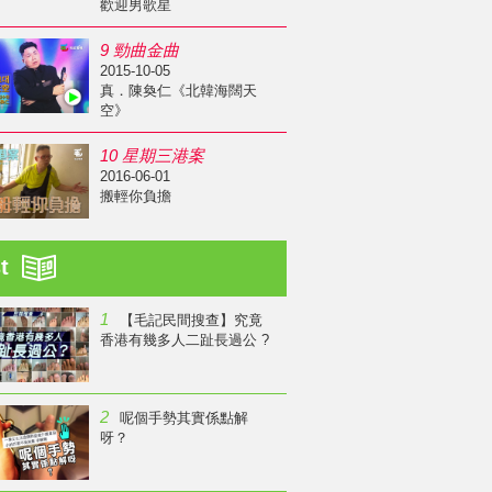
歡迎男歌星
9 勁曲金曲
2015-10-05
真．陳奐仁《北韓海闊天
空》
10 星期三港案
2016-06-01
搬輕你負擔
st
1
【毛記民間搜查】究竟
香港有幾多人二趾長過公 ?
2
呢個手勢其實係點解
呀？