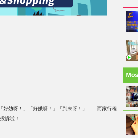
Mo
「好攰呀！」「好餓呀！」「到未呀！」……而家行程
會投訴啦！