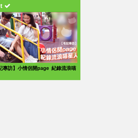
st
記專訪】小情侶開page 紀錄流浪喵