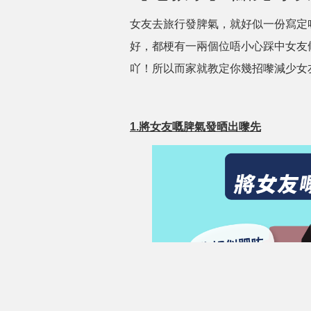
女友去旅行發脾氣，就好似一份寫定
好，都梗有一兩個位唔小心踩中女友
吖！所以而家就教定你幾招嚟減少女
1.將女友嘅脾氣發晒出嚟先