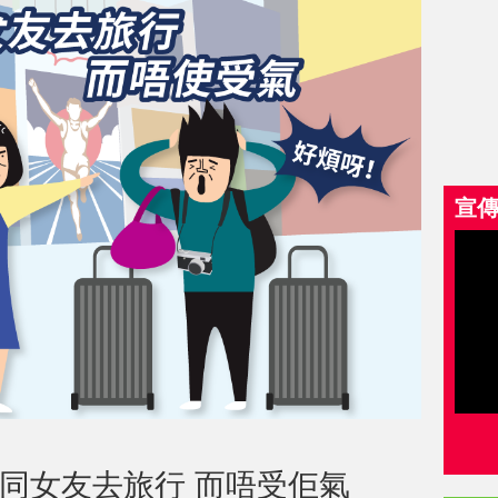
宣
以同女友去旅行 而唔受佢氣