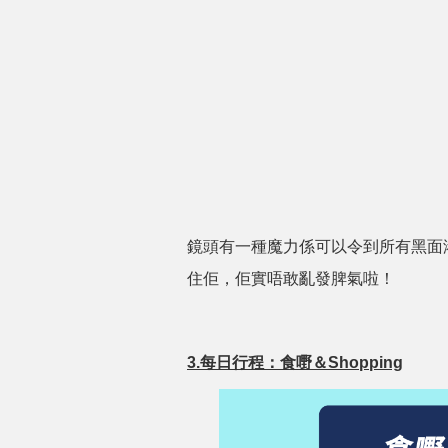
鏡頭有一種魔力係可以令到所有黑面
住佢，佢實唔敢亂發脾氣啦！
3.每日行程：食嘢＆Shopping