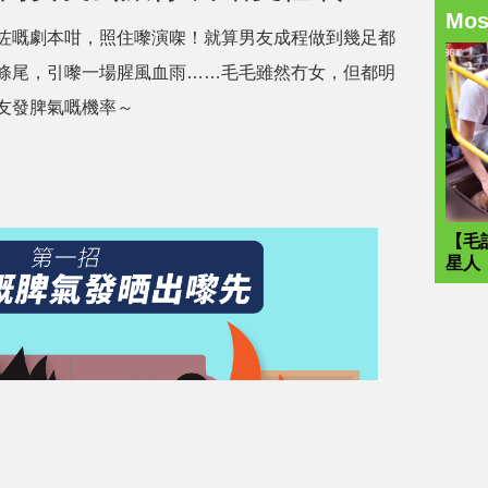
Mo
咗嘅劇本咁，照住嚟演㗎！就算男友成程做到幾足都
條尾，引嚟一場腥風血雨……毛毛雖然冇女，但都明
友發脾氣嘅機率～
【毛
星人