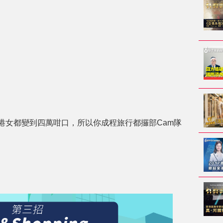
港女都變到四萬咁口，所以你成程旅行都攞部Cam隊