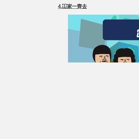
4.冚家一齊去