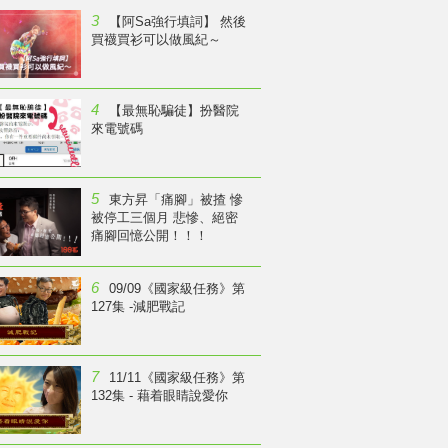
3
【阿Sa強行填詞】 然後
買襪買衫可以做風紀～
4
【最無恥騙徒】扮醫院
來電號碼
5
東方昇「痛腳」被揸 慘
被停工三個月 悲慘、絕密
痛腳回憶公開！！！
6
09/09《國家級任務》第
127集 -減肥戰記
7
11/11《國家級任務》第
132集 - 藉着眼睛說愛你