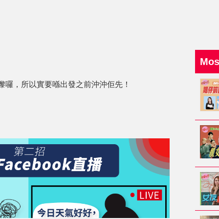
Mo
嚟囉，所以實要喺出發之前沖沖佢先！