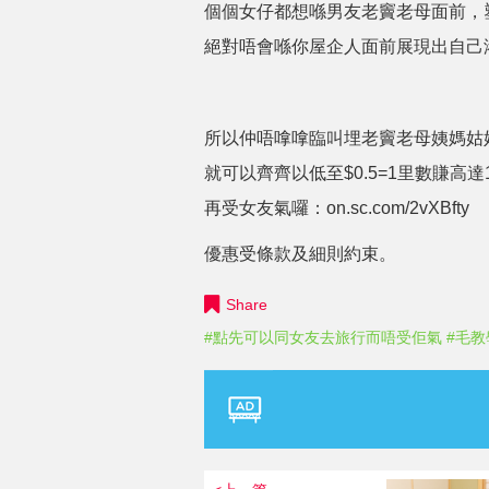
個個女仔都想喺男友老竇老母面前，
絕對唔會喺你屋企人面前展現出自己
所以仲唔嗱嗱臨叫埋老竇老母姨媽姑
就可以齊齊以低至$0.5=1里數賺高
再受女友氣囉：
on.sc.com/2vXBfty
優惠受條款及細則約束。
Share
#點先可以同女友去旅行而唔受佢氣
#毛教