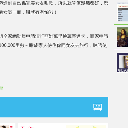
塑造到自己係完美女友咁款，所以就算佢幾嬲都好，都
港女嘅一面，咁就冇有怕啦！
姐全家總動員申請渣打亞洲萬里通萬事達卡，而家申請
達100,000里數～咁成家人傍住你同女友去旅行，咪唔使
學