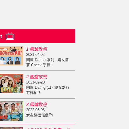
st
1 圍爐取戀
2021-04-02
圍爐 Dating 系列 - 媾女前
要 Check 手機！
2 圍爐取戀
2021-02-20
圍爐 Dating (1) - 靚女點解
冇拖拍？
3 圍爐取戀
2022-05-06
女友翻撻佢個Ex