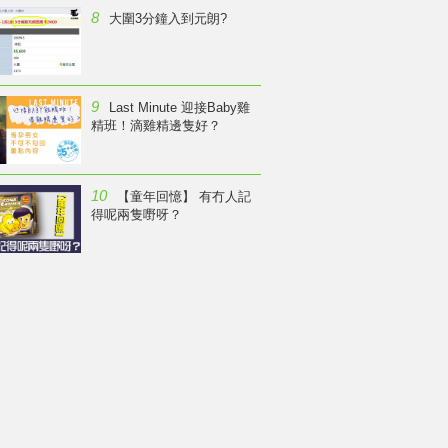
8
大圍3分鐘入到元朗?
9
Last Minute 迎接Baby雞
精班！滴雞精邊隻好？
10
【童年回憶】 有冇人記
得呢兩隻嘢呀？