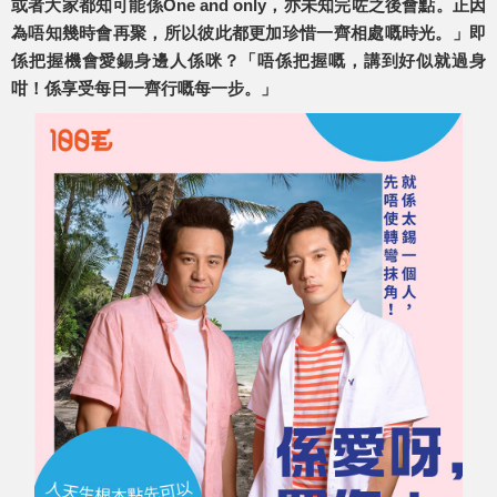
或者大家都知可能係One and only，亦未知完咗之後會點。正因
為唔知幾時會再聚，所以彼此都更加珍惜一齊相處嘅時光。」即
係把握機會愛錫身邊人係咪？「唔係把握嘅，講到好似就過身
咁！係享受每日一齊行嘅每一步。」