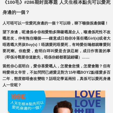
《100毛》#286期封面專題 人天生根本點先可以愛死
身邊的一個？
人可唔可以一世愛死身邊的一個？可以啩，睇下嗰個係邊個囉！
望下身邊，呢邊係令你相愛勁多障礙嘅屋企人，嗰邊係死性不改
嘅老友，仲有拖住嗰個——鍾意成日怨你冷落佢嘅Girl(s)或者大
唔透嘅大男孩Boy(s)！唔講愛死唔愛死，有時愛佢哋都就嚟愛到
要死喇。你愈愛，愈明白咩叫愛是含淚忍耐，成日作害羞的事
（即係冷戰要你道歉先，唔係你錯都要認錯囉）……
當然你心底明白，愛你喜愛嘅人，怎麼會怠慢，怎麼會難？但有
時愛得太辛苦，不如問問已經愛足對方15年嘅BOYZ點樣愛多百
二年，態度都唔會改變啦？話唔定學返兩招，真係可以愛死身邊
人一世呢？