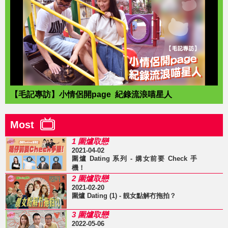
【毛記專訪】小情侶開page 紀錄流浪喵星人
Most
1 圍爐取戀
2021-04-02
圍爐 Dating 系列 - 媾女前要 Check 手
機！
2 圍爐取戀
2021-02-20
圍爐 Dating (1) - 靚女點解冇拖拍？
3 圍爐取戀
2022-05-06