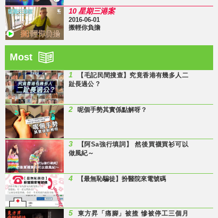
10 星期三港案
2016-06-01
搬輕你負擔
Most
1
【毛記民間搜查】究竟香港有幾多人二
趾長過公 ?
2
呢個手勢其實係點解呀？
3
【阿Sa強行填詞】 然後買襪買衫可以
做風紀～
4
【最無恥騙徒】扮醫院來電號碼
5
東方昇「痛腳」被揸 慘被停工三個月