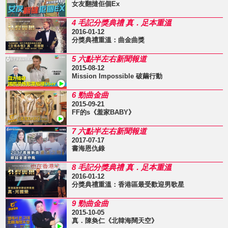
女友翻撻佢個Ex
4 毛記分獎典禮 真．足本重溫
2016-01-12
分獎典禮重溫：曲金曲獎
5 六點半左右新聞報道
2015-08-12
Mission Impossible 破繭行動
6 勁曲金曲
2015-09-21
FF的s《羞家BABY》
7 六點半左右新聞報道
2017-07-17
書海恩仇錄
8 毛記分獎典禮 真．足本重溫
2016-01-12
分獎典禮重溫：香港區最受歡迎男歌星
9 勁曲金曲
2015-10-05
真．陳奐仁《北韓海闊天空》