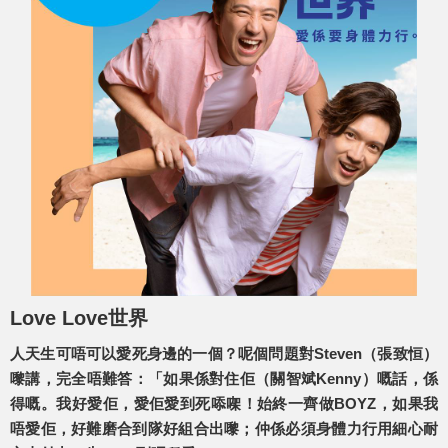
Love Love世界
人天生可唔可以愛死身邊的一個？呢個問題對Steven（張致恒）
嚟講，完全唔難答：「如果係對住佢（關智斌Kenny）嘅話，係
得嘅。我好愛佢，愛佢愛到死㖭㗎！始終一齊做BOYZ，如果我
唔愛佢，好難磨合到隊好組合出嚟；仲係必須身體力行用細心耐