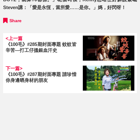
Steven講：「愛是永恆，當所愛……是你。」媽，好閃呀！
Share
<上一篇
《100毛》#285期封面專題 蚊蚊皆
辛苦—打工仔搵銀血汗史
下一篇>
《100毛》#287期封面專題 請珍惜
你身邊晒身材的朋友