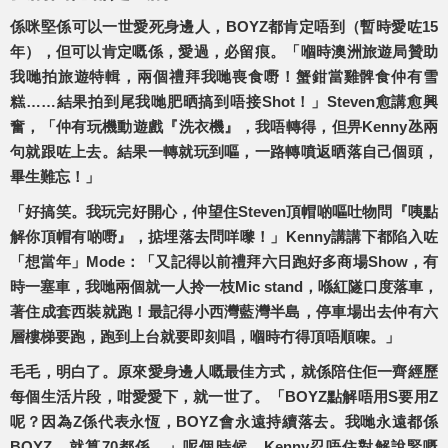
係咪堅係可以一世愛死身邊人，BOYZ都肯定唔到（暫時愛咗15
年），但可以肯定嘅係，愛過，必留痕。「嗰時澳洲旅遊局贊助
我哋拍旅遊特輯，兩個禮拜我哋喪食嘢！蟹鉗當雞髀食仲有雪
糕……結果拍到尾我哋肥晒搞到唔接Shot！」Steven愈講愈興
奮，「仲有玩機動遊戲『洗衣機』，我唔轉得，但畀Kenny氹兩
句就跟咗上去。結果一轉就玩到嘔，一路轉噴返晒落自己個頭，
畢生難忘！」
「好搞笑。我玩完好開心，仲望住Steven頂帽啲嘔吐物問『咦點
解你頂帽有啲嘢』，掂埋落去問咩嚟！」Kenny講講下都陷入咗
「想當年」Mode：「又記得以前禮拜六日跑好多商場Show，有
時一塞車，我哋兩個就一人拎一枝Mic stand，喺紅隧口度落車，
著住成套西裝就跑！最記得小西灣藍灣半島，停車場出去仲有六
層樓梯要跑，跑到上台就要即刻唱，嗰時冇得頂唔順㗎。」
毛毛，明白了。原來愛身邊人嘅最佳方式，就係陪住佢一齊經歷
每個生活片段，咁愛愛下，就一世了。「BOYZ點解唔用S要用Z
呢？因為Z係代表永恆，BOYZ會永遠持續落去。我哋永遠都係
BOYZ，就算70都係。」呢個時候，Kenny忍唔住對解說緊嘅