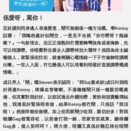
係愛呀，罵你！
至於講到同身邊人表達愛意，鬧可能都係一種方法嘅。學Kenny
話齋：「我哋相處好似鬧交，一意見不合就『你冇嘢呀？痴線
㗎？』一句射埋去。但正正係熟到冇需要轉彎抹角或者掩飾，先
可以咁講嘢。你唔覺對住屋企人講嘢特別大聲咩？係因為你太錫
嗰個人，當緊張佢忟佢，就會將關心嘅情緒一下子冇修飾咁講晒
出嚟。一世人入面，冇乜幾個人可以培養到咁樣好直接講嘢嘅感
情㗎。」
成日畀人「鬧」嘅Steven表示認同：「阿Sa(蔡卓妍)成日叫我唔
好再激Kenny，咪爆血管㗎喇。不過嗰種鬧只係一種親切嘅責
備，佢其實對我好好。以前試過去外國拍嘢，要扮街頭賣藝彈結
他，我淆底好緊張唔肯做，結果Kenny都冇鬧，只係話『我頂
啦！』然後咩都佢做晒。加上佢而家鬧少咗我，親切好多！對我
啲爛Gag都寬容咗，以前會打我一錘，而家苦笑就算。聽得爛
Gag多，個人笑呵呵？」喂大佬，咁爛又真係好難忍得住唔鬧