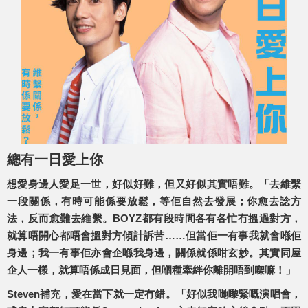
總有一日愛上你
想愛身邊人愛足一世，好似好難，但又好似其實唔難。「去維繫
一段關係，有時可能係要放鬆，等佢自然去發展；你愈去諗方
法，反而愈難去維繫。BOYZ都有段時間各有各忙冇搵過對方，
就算唔開心都唔會搵對方傾計訴苦……但當佢一有事我就會喺佢
身邊；我一有事佢亦會企喺我身邊，關係就係咁玄妙。其實同屋
企人一樣，就算唔係成日見面，但嗰種牽絆你離開唔到㗎嘛！」
Steven補充，愛在當下就一定冇錯。「好似我哋嚟緊嘅演唱會，