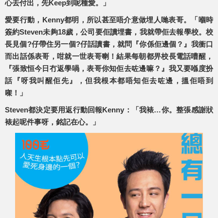
心去付出，先Keep到呢種愛。」
愛要行動，Kenny都明，所以甚至唔介意做埋人哋表哥。「嗰時
簽約Steven未夠18歲，公司要佢讀埋書，我就帶佢去報學校。校
長見個?仔帶住另一個?仔話讀書，就問『你係佢邊個？』我衝口
而出話係表哥，咁就一世表哥喇！結果每朝都畀校長電話嘈醒，
『張致恒今日冇返學喎，表哥你知佢去咗邊嘛？』我又要喺度扮
話『呀我叫醒佢先』，但我根本都唔知佢去咗邊，搵佢唔到
㗎！」
Steven都決定要用返行動回報Kenny：「我裱…你。整張感謝狀
裱起呢件事呀，銘記在心。」