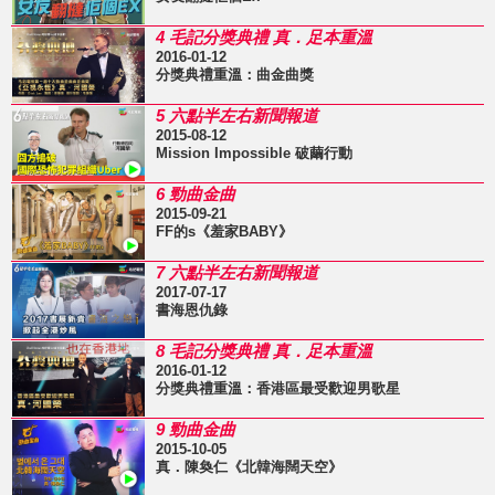
4 毛記分獎典禮 真．足本重溫
2016-01-12
分獎典禮重溫：曲金曲獎
5 六點半左右新聞報道
2015-08-12
Mission Impossible 破繭行動
6 勁曲金曲
2015-09-21
FF的s《羞家BABY》
7 六點半左右新聞報道
2017-07-17
書海恩仇錄
8 毛記分獎典禮 真．足本重溫
2016-01-12
分獎典禮重溫：香港區最受歡迎男歌星
9 勁曲金曲
2015-10-05
真．陳奐仁《北韓海闊天空》