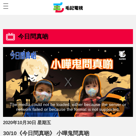
今日問真啲
The media could not be loaded, either because the server or
network failed or because the format is not supported.
2020年10月30日 星期五
30/10《今日問真啲》 小嘩鬼問真啲