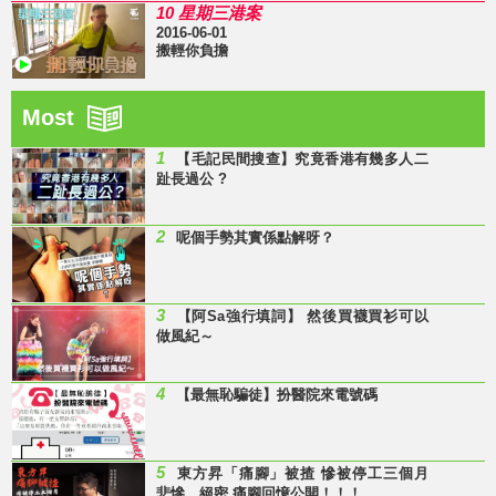
10 星期三港案
2016-06-01
搬輕你負擔
Most
1
【毛記民間搜查】究竟香港有幾多人二
趾長過公 ?
2
呢個手勢其實係點解呀？
3
【阿Sa強行填詞】 然後買襪買衫可以
做風紀～
4
【最無恥騙徒】扮醫院來電號碼
5
東方昇「痛腳」被揸 慘被停工三個月
悲慘、絕密 痛腳回憶公開！！！