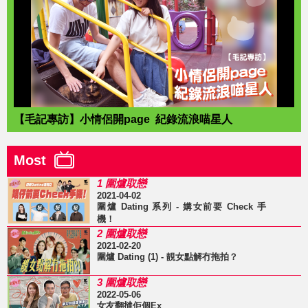
【毛記專訪】小情侶開page 紀錄流浪喵星人
Most
1 圍爐取戀
2021-04-02
圍爐 Dating 系列 - 媾女前要 Check 手
機！
2 圍爐取戀
2021-02-20
圍爐 Dating (1) - 靚女點解冇拖拍？
3 圍爐取戀
2022-05-06
女友翻撻佢個Ex