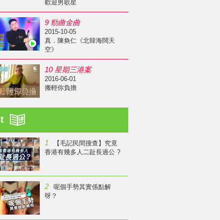
歡迎男歌星
9 勁曲金曲
2015-10-05
真．陳奐仁《北韓海闊天
空》
10 星期三港案
2016-06-01
搬輕你負擔
st
1
【毛記民間搜查】究竟
香港有幾多人二趾長過公 ?
2
呢個手勢其實係點解
呀？