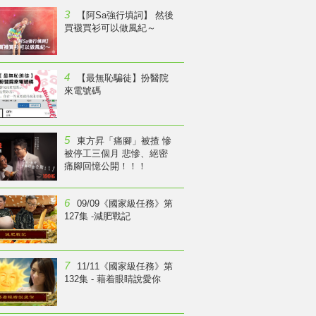
3
【阿Sa強行填詞】 然後
買襪買衫可以做風紀～
4
【最無恥騙徒】扮醫院
來電號碼
5
東方昇「痛腳」被揸 慘
被停工三個月 悲慘、絕密
痛腳回憶公開！！！
6
09/09《國家級任務》第
127集 -減肥戰記
7
11/11《國家級任務》第
132集 - 藉着眼睛說愛你