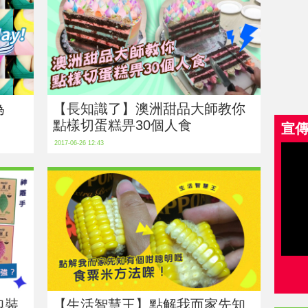
為
【長知識了】澳洲甜品大師教你
點樣切蛋糕畀30個人食
宣
2017-06-26 12:43
包裝
【生活智慧王】點解我而家先知