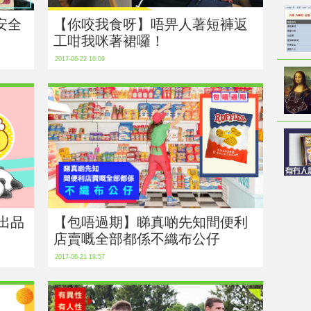
安全
【你咬我食呀】唔畀人著短褲返
工咁我咪著裙囉！
2017-06-22 16:09
司出品
【包唔過期】睇真啲先知間便利
店賣嘅全部都係不織布公仔
2017-06-21 19:57