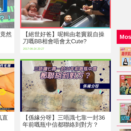
池竟然
【絕世好爸】呢輯由老竇親自操
Mo
刀嘅BB相會唔會太Cute?
2017-06-24 20:27
氣直
【係緣分呀】三唔識七靠一封36
年前嘅瓶中信都聯絡到對方？