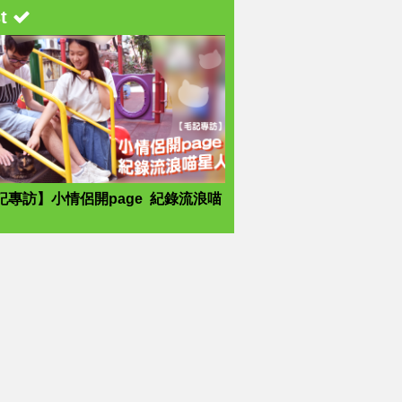
st
記專訪】小情侶開page 紀錄流浪喵