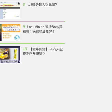
8
大圍3分鐘入到元朗?
9
Last Minute 迎接Baby雞
精班！滴雞精邊隻好？
10
【童年回憶】 有冇人記
得呢兩隻嘢呀？