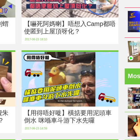
刺蝟
【嚇死阿媽喇】唔想入Camp都唔
使匿到上屋頂呀化？
2017-06-23 18:10
Mo
費朱
【用得唔好嘥】橫掂要用泥頭車
？
倒水 咪喺車斗游下水先囉
2017-06-23 14:59