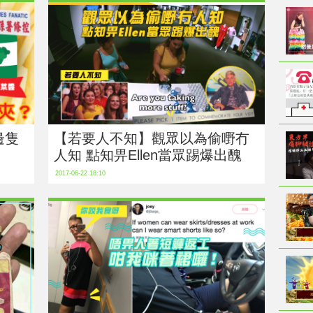
邊隻
【若要人不知】觀眾以為偷嘢冇
人知 點知畀Ellen當眾踢爆出醜
2017-06-22 18:10