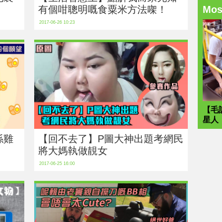
有個咁聰明嘅食粟米方法㗎！
Mo
2017-06-26 10:23
【毛
星人
係雞
【回不去了】P圖大神出題考網民
將大媽執做靚女
2017-06-25 16:00