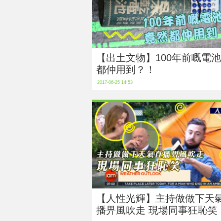
【出土文物】100年前嘅電
都仲用到？！
2017-06-25 14:53
【人性光輝】主持做做下天
播畀風吹走 現場同事狂恥笑