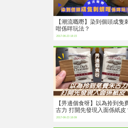
【潮流嘅嘢】染到個頭成隻
咁係咩玩法？
2017-06-23 18:15
【畀邊個食呀】以為拎到免
古力 打開先發現入面係紙皮
2017-06-23 16:09