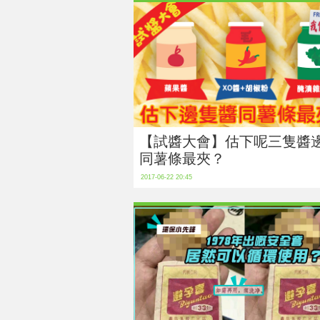
【試醬大會】估下呢三隻醬
同薯條最夾？
2017-06-22 20:45