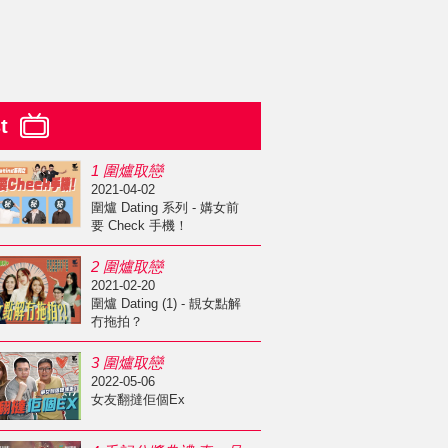
st
1 圍爐取戀
2021-04-02
圍爐 Dating 系列 - 媾女前
要 Check 手機！
2 圍爐取戀
2021-02-20
圍爐 Dating (1) - 靚女點解
冇拖拍？
3 圍爐取戀
2022-05-06
女友翻撻佢個Ex