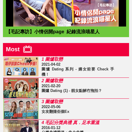
【毛記專訪】小情侶開page 紀錄流浪喵星人
Most
1 圍爐取戀
2021-04-02
圍爐 Dating 系列 - 媾女前要 Check 手
機！
2 圍爐取戀
2021-02-20
圍爐 Dating (1) - 靚女點解冇拖拍？
3 圍爐取戀
2022-05-06
女友翻撻佢個Ex
4 毛記分獎典禮 真．足本重溫
2016-01-12