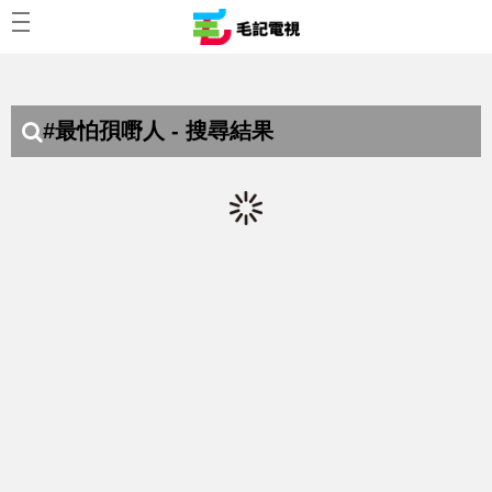
#最怕孭嘢人 - 搜尋結果