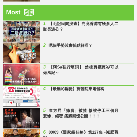
Most
1
【毛記民間搜查】究竟香港有幾多人二
趾長過公 ?
2
呢個手勢其實係點解呀？
3
【阿Sa強行填詞】 然後買襪買衫可以
做風紀～
4
【最無恥騙徒】扮醫院來電號碼
5
東方昇「痛腳」被揸 慘被停工三個月
悲慘、絕密 痛腳回憶公開！！！
6
09/09《國家級任務》第127集 -減肥戰