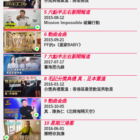
分獎典禮重溫：曲金曲獎
5 六點半左右新聞報道
2015-08-12
Mission Impossible 破繭行動
6 勁曲金曲
2015-09-21
FF的s《羞家BABY》
7 六點半左右新聞報道
2017-07-17
書海恩仇錄
8 毛記分獎典禮 真．足本重溫
2016-01-12
分獎典禮重溫：香港區最受歡迎男歌星
9 勁曲金曲
2015-10-05
真．陳奐仁《北韓海闊天空》
10 星期三港案
2016-06-01
搬輕你負擔