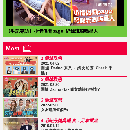
【毛記專訪】小情侶開page 紀錄流浪喵星人
Most
1 圍爐取戀
2021-04-02
圍爐 Dating 系列 - 媾女前要 Check 手
機！
2 圍爐取戀
2021-02-20
圍爐 Dating (1) - 靚女點解冇拖拍？
3 圍爐取戀
2022-05-06
女友翻撻佢個Ex
4 毛記分獎典禮 真．足本重溫
2016-01-12