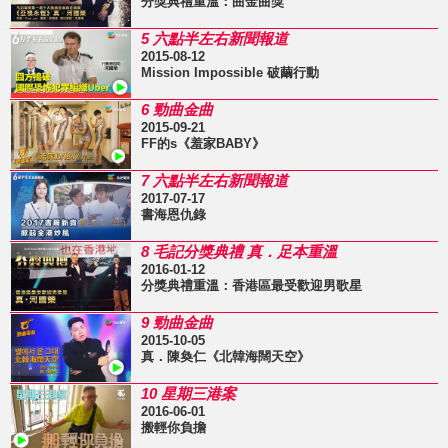
分獎典禮重溫：曲金曲獎
5 六點半左右新聞報道
2015-08-12
Mission Impossible 破繭行動
6 勁曲金曲
2015-09-21
FF的s《羞家BABY》
7 六點半左右新聞報道
2017-07-17
書海恩仇錄
8 毛記分獎典禮 真．足本重溫
2016-01-12
分獎典禮重溫：香港區最受歡迎男歌星
9 勁曲金曲
2015-10-05
真．陳奐仁《北韓海闊天空》
10 星期三港案
2016-06-01
搬輕你負擔