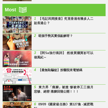
Most
1
【毛記民間搜查】究竟香港有幾多人二
趾長過公 ?
2
呢個手勢其實係點解呀？
3
【阿Sa強行填詞】 然後買襪買衫可以
做風紀～
4
【最無恥騙徒】扮醫院來電號碼
5
東方昇「痛腳」被揸 慘被停工三個月
悲慘、絕密 痛腳回憶公開！！！
6
09/09《國家級任務》第127集 -減肥戰