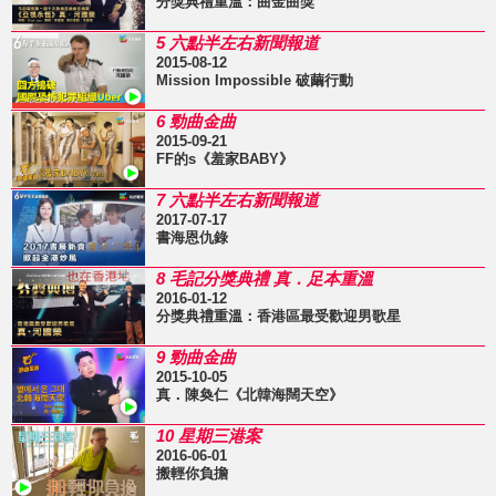
分獎典禮重溫：曲金曲獎
5 六點半左右新聞報道
2015-08-12
Mission Impossible 破繭行動
6 勁曲金曲
2015-09-21
FF的s《羞家BABY》
7 六點半左右新聞報道
2017-07-17
書海恩仇錄
8 毛記分獎典禮 真．足本重溫
2016-01-12
分獎典禮重溫：香港區最受歡迎男歌星
9 勁曲金曲
2015-10-05
真．陳奐仁《北韓海闊天空》
10 星期三港案
2016-06-01
搬輕你負擔