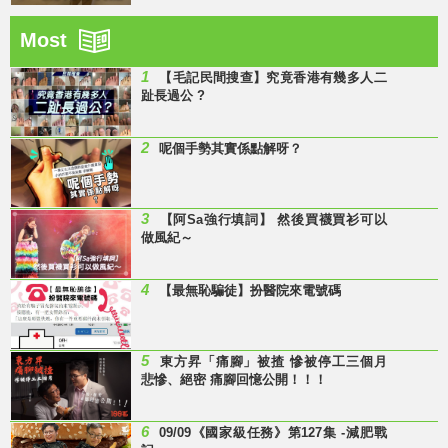
Most
1
【毛記民間搜查】究竟香港有幾多人二
趾長過公 ?
2
呢個手勢其實係點解呀？
3
【阿Sa強行填詞】 然後買襪買衫可以
做風紀～
4
【最無恥騙徒】扮醫院來電號碼
5
東方昇「痛腳」被揸 慘被停工三個月
悲慘、絕密 痛腳回憶公開！！！
6
09/09《國家級任務》第127集 -減肥戰