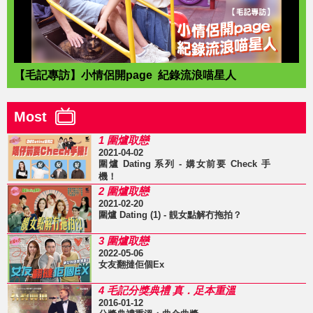
【毛記專訪】小情侶開page 紀錄流浪喵星人
Most
1 圍爐取戀
2021-04-02
圍爐 Dating 系列 - 媾女前要 Check 手
機！
2 圍爐取戀
2021-02-20
圍爐 Dating (1) - 靚女點解冇拖拍？
3 圍爐取戀
2022-05-06
女友翻撻佢個Ex
4 毛記分獎典禮 真．足本重溫
2016-01-12