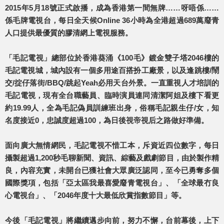
2015年5月18號正式啟播，成為香港第一間無牌……呀唔係……
係毛牌電視台，每日全天候Online 36小時為全港超過689萬廢青
人口提供最優質的膠清網上電視服務。
「毛記電視」總部位於香港葵涌《100毛》鍍金雙子塔2046樓的
毛記電視城，城內設有一個多用途百搭扮工廠景，以及逢跳樓/鬧
交/掟仔落街/BBQ/跳起Yeah必用天台外景。一直重視人才培訓的
毛記電視，現有全台職藝員、臨時演員連同清潔阿姐及樓下看更
約19.99人，全為毛記偽員訓練班出身，俗稱毛記親生仔/女，知
名度接近0，忠誠度超過100，為日後視帝視后之路做好準備。
面向廣大無情網民，毛記電視不惜工本，斥資近四位數字，每日
攝製超過1,200秒毛聊新聞、資訊、綜藝及戲劇節目，由於製作精
良，內容充實，未開台已獲社會大眾廣泛認同，至今已勇奪多個
國際獎項，包括「亞太區我最喜愛廢青電視台」、「全球最冇良
心電視台」、「2046年度十大最低欣賞指數節目」等。
今後「毛記電視」將繼續邁步向前，努力不懈，台前幕後，上下