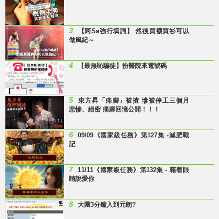
3
【阿Sa強行填詞】 然後買襪買衫可以
做風紀～
4
【最無恥騙徒】扮醫院來電號碼
5
東方昇「痛腳」被揸 慘被停工三個月
悲慘、絕密 痛腳回憶公開！！！
6
09/09《國家級任務》第127集 -減肥戰
記
7
11/11《國家級任務》第132集 - 藉着眼
睛說愛你
8
大圍3分鐘入到元朗?