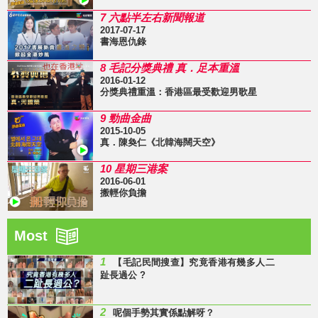
7 六點半左右新聞報道
2017-07-17
書海恩仇錄
8 毛記分獎典禮 真．足本重溫
2016-01-12
分獎典禮重溫：香港區最受歡迎男歌星
9 勁曲金曲
2015-10-05
真．陳奐仁《北韓海闊天空》
10 星期三港案
2016-06-01
搬輕你負擔
Most
1
【毛記民間搜查】究竟香港有幾多人二
趾長過公 ?
2
呢個手勢其實係點解呀？