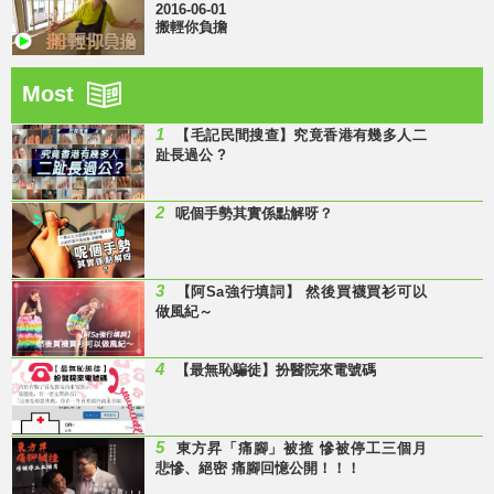
2016-06-01
搬輕你負擔
Most
1
【毛記民間搜查】究竟香港有幾多人二
趾長過公 ?
2
呢個手勢其實係點解呀？
3
【阿Sa強行填詞】 然後買襪買衫可以
做風紀～
4
【最無恥騙徒】扮醫院來電號碼
5
東方昇「痛腳」被揸 慘被停工三個月
悲慘、絕密 痛腳回憶公開！！！