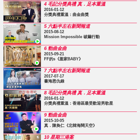
4 毛記分獎典禮 真．足本重溫
2016-01-12
分獎典禮重溫：曲金曲獎
5 六點半左右新聞報道
2015-08-12
Mission Impossible 破繭行動
6 勁曲金曲
2015-09-21
FF的s《羞家BABY》
7 六點半左右新聞報道
2017-07-17
書海恩仇錄
8 毛記分獎典禮 真．足本重溫
2016-01-12
分獎典禮重溫：香港區最受歡迎男歌星
9 勁曲金曲
2015-10-05
真．陳奐仁《北韓海闊天空》
10 星期三港案