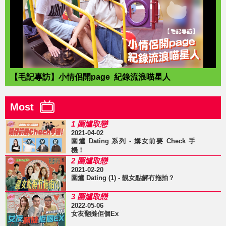
【毛記專訪】小情侶開page 紀錄流浪喵星人
Most
1 圍爐取戀
2021-04-02
圍爐 Dating 系列 - 媾女前要 Check 手
機！
2 圍爐取戀
2021-02-20
圍爐 Dating (1) - 靚女點解冇拖拍？
3 圍爐取戀
2022-05-06
女友翻撻佢個Ex