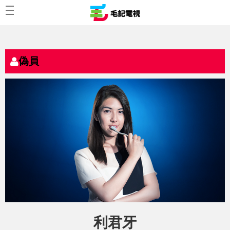
偽員
利君牙