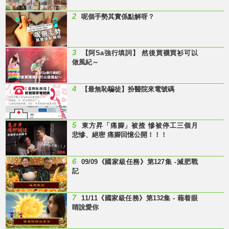
2
呢個手勢其實係點解呀？
3
【阿Sa強行填詞】 然後買襪買衫可以
做風紀～
4
【最無恥騙徒】扮醫院來電號碼
5
東方昇「痛腳」被揸 慘被停工三個月
悲慘、絕密 痛腳回憶公開！！！
6
09/09《國家級任務》第127集 -減肥戰
記
7
11/11《國家級任務》第132集 - 藉着眼
睛說愛你