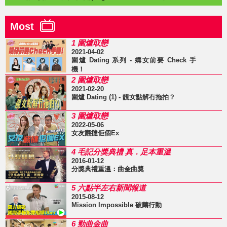
Most
1 圍爐取戀
2021-04-02
圍爐 Dating 系列 - 媾女前要 Check 手
機！
2 圍爐取戀
2021-02-20
圍爐 Dating (1) - 靚女點解冇拖拍？
3 圍爐取戀
2022-05-06
女友翻撻佢個Ex
4 毛記分獎典禮 真．足本重溫
2016-01-12
分獎典禮重溫：曲金曲獎
5 六點半左右新聞報道
2015-08-12
Mission Impossible 破繭行動
6 勁曲金曲