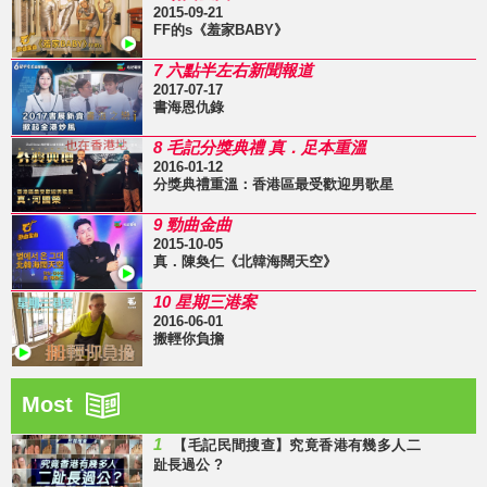
2015-09-21
FF的s《羞家BABY》
7 六點半左右新聞報道
2017-07-17
書海恩仇錄
8 毛記分獎典禮 真．足本重溫
2016-01-12
分獎典禮重溫：香港區最受歡迎男歌星
9 勁曲金曲
2015-10-05
真．陳奐仁《北韓海闊天空》
10 星期三港案
2016-06-01
搬輕你負擔
Most
1
【毛記民間搜查】究竟香港有幾多人二
趾長過公 ?