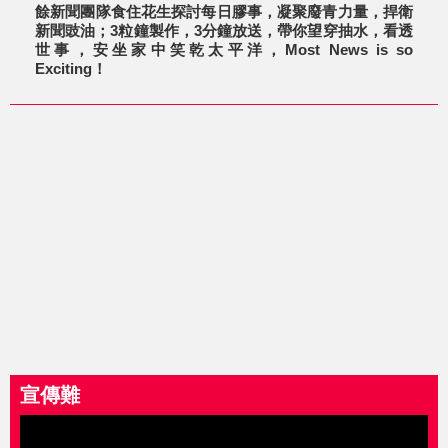
餘新聞團隊食住花生探討每日膠事，凝聚廢青力量，捍衛
新聞豉油；3粒鐘製作，3分鐘放送，帶你望穿抽水，看透
世事，安坐家中笑乾太平洋，Most News is so
Exciting！
宣傳難