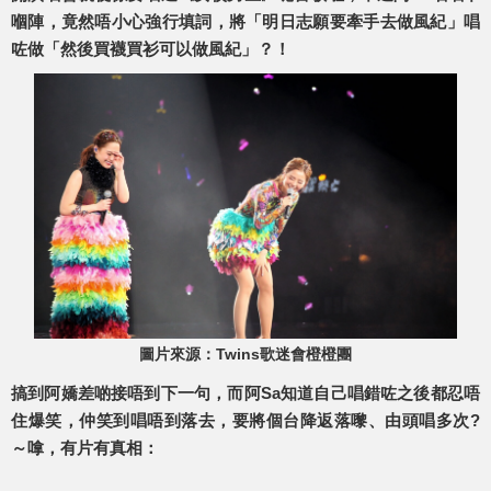
嗰陣，竟然唔小心強行填詞，將「明日志願要牽手去做風紀」唱
咗做「然後買襪買衫可以做風紀」？！
圖片來源：Twins歌迷會橙橙團
搞到阿嬌差啲接唔到下一句，而阿Sa知道自己唱錯咗之後都忍唔
住爆笑，仲笑到唱唔到落去，要將個台降返落嚟、由頭唱多次?
～嗱，有片有真相：