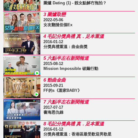
圍爐 Dating (1) - 靚女點解冇拖拍？
3 圍爐取戀
2022-05-06
女友翻撻佢個Ex
4 毛記分獎典禮 真．足本重溫
2016-01-12
分獎典禮重溫：曲金曲獎
5 六點半左右新聞報道
2015-08-12
Mission Impossible 破繭行動
6 勁曲金曲
2015-09-21
FF的s《羞家BABY》
7 六點半左右新聞報道
2017-07-17
書海恩仇錄
8 毛記分獎典禮 真．足本重溫
2016-01-12
分獎典禮重溫：香港區最受歡迎男歌星