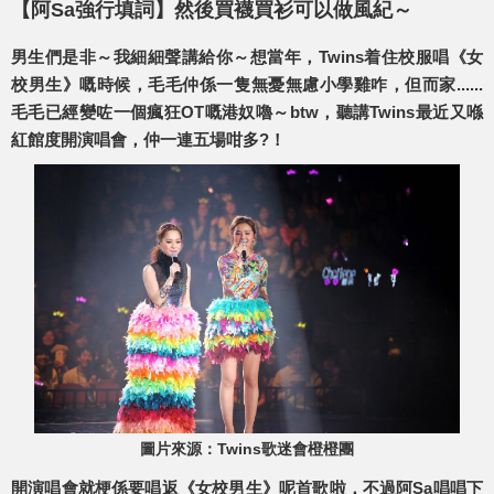
【阿Sa強行填詞】然後買襪買衫可以做風紀～
男生們是非～我細細聲講給你～想當年，Twins着住校服唱《女
校男生》嘅時候，毛毛仲係一隻無憂無慮小學雞咋，但而家......
毛毛已經變咗一個瘋狂OT嘅港奴嚕～btw，聽講Twins最近又喺
紅館度開演唱會，仲一連五場咁多?！
圖片來源：Twins歌迷會橙橙團
開演唱會就梗係要唱返《女校男生》呢首歌啦，不過阿Sa唱唱下