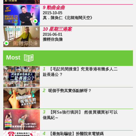
9 勁曲金曲
2015-10-05
真．陳奐仁《北韓海闊天空》
10 星期三港案
2016-06-01
搬輕你負擔
Most
1
【毛記民間搜查】究竟香港有幾多人二
趾長過公 ?
2
呢個手勢其實係點解呀？
3
【阿Sa強行填詞】 然後買襪買衫可以
做風紀～
4
【最無恥騙徒】扮醫院來電號碼