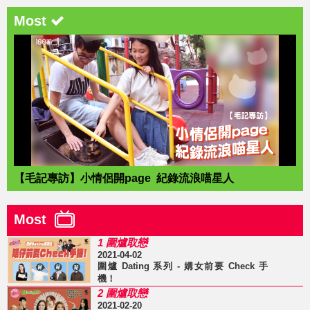
Most
【毛記專訪】小情侶開page 紀錄流浪喵星人
Most
1 圍爐取戀
2021-04-02
圍爐 Dating 系列 - 媾女前要 Check 手
機！
2 圍爐取戀
2021-02-20