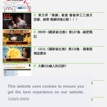
5
東方昇「痛腳」被揸 慘被停工三個月
悲慘、絕密 痛腳回憶公開！！！
6
09/09《國家級任務》第127集 -減肥戰
記
7
11/11《國家級任務》第132集 - 藉着眼
睛說愛你
8
大圍3分鐘入到元朗?
9
Last Minute 迎接Baby雞精班！滴雞精
This website uses cookies to ensure you
邊隻好？
get the best experience on our website.
Learn more
10
【童年回憶】 有冇人記得呢兩隻嘢
呀？