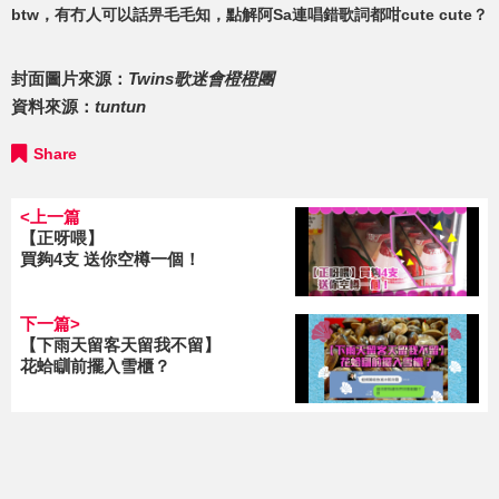
btw，有冇人可以話畀毛毛知，點解阿Sa連唱錯歌詞都咁cute cute？
封面圖片來源：
Twins歌迷會橙橙團
資料來源：
tuntun
Share
<上一篇
【正呀喂】
買夠4支 送你空樽一個！
下一篇>
【下雨天留客天留我不留】
花蛤瞓前擺入雪櫃？