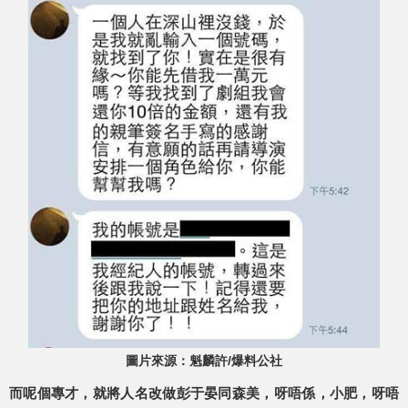
圖片來源：魁麟許/‎爆料公社
而呢個專才，就將人名改做彭于晏同森美，呀唔係，小肥，呀唔