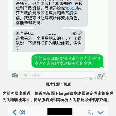
圖片來源：百度
之前強國出現過一個首先智問下target鍾意謝霆鋒定吳彥祖多啲
先呃嘅騙徒專才，扮晒服務周到等你畀人呃都呃得條氣順啲咁。