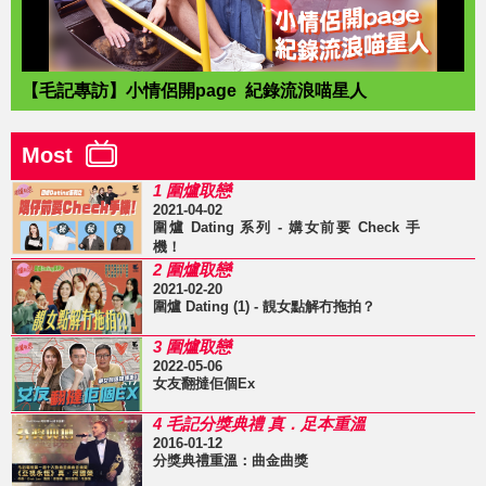
【毛記專訪】小情侶開page 紀錄流浪喵星人
Most
1 圍爐取戀
2021-04-02
圍爐 Dating 系列 - 媾女前要 Check 手
機！
2 圍爐取戀
2021-02-20
圍爐 Dating (1) - 靚女點解冇拖拍？
3 圍爐取戀
2022-05-06
女友翻撻佢個Ex
4 毛記分獎典禮 真．足本重溫
2016-01-12
分獎典禮重溫：曲金曲獎