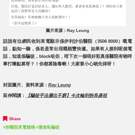
圖片來源：Ray Leung
話說有位網民收到來電顯示係伊利沙伯醫院（3506 8000）嘅電
話，點知一聽，係老是常出現嘅順豐快遞。如果有人接到呢個電
話，知道係騙徒，block咗佢，咁下次一個唔好彩真係醫院有啲咩
事打嚟點算呀？！你都算陰毒喇！大家要小心啲先得呀！
封面圖片、資料來源：
Ray Leung
延伸閱讀：
【騙徒手法層出不窮】今次輪到扮吳彥祖
Share
#扮醫院來電號碼
#最無恥騙徒