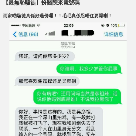
【最無恥騙徒】扮醫院來電號碼
而家啲騙徒真係好過份囉！！毛毛真係忍唔住要爆喇！