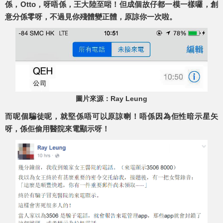
係，Otto，呀唔係，王大陸至啱！但成個故仔都一模一樣囉，創
意分係零呀，不過見你殘體變正體，原諒你一次啦。
圖片來源：Ray Leung
而呢個騙徒呢，就堅係唔可以原諒喇！唔係因為佢性暗示星矢
呀，係佢偷用醫院來電顯示呀！