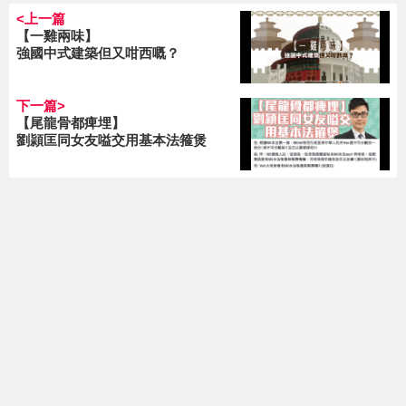
<上一篇
【一雞兩味】
強國中式建築但又咁西嘅？
下一篇>
【尾龍骨都痺埋】
劉頴匡同女友嗌交用基本法箍煲