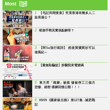
Most
1
【毛記民間搜查】究竟香港有幾多人二
趾長過公 ?
2
呢個手勢其實係點解呀？
3
【阿Sa強行填詞】 然後買襪買衫可以
做風紀～
4
【最無恥騙徒】扮醫院來電號碼
5
東方昇「痛腳」被揸 慘被停工三個月
悲慘、絕密 痛腳回憶公開！！！
6
09/09《國家級任務》第127集 -減肥戰
記