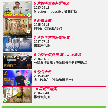
5 六點半左右新聞報道
2015-08-12
Mission Impossible 破繭行動
6 勁曲金曲
2015-09-21
FF的s《羞家BABY》
7 六點半左右新聞報道
2017-07-17
書海恩仇錄
8 毛記分獎典禮 真．足本重溫
2016-01-12
分獎典禮重溫：香港區最受歡迎男歌星
9 勁曲金曲
2015-10-05
真．陳奐仁《北韓海闊天空》
10 星期三港案
2016-06-01
搬輕你負擔