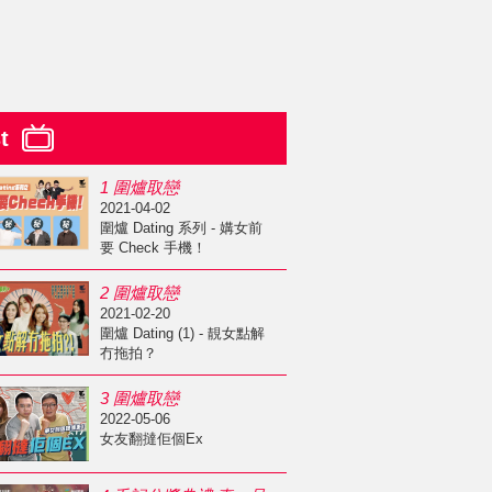
st
1 圍爐取戀
2021-04-02
圍爐 Dating 系列 - 媾女前
要 Check 手機！
2 圍爐取戀
2021-02-20
圍爐 Dating (1) - 靚女點解
冇拖拍？
3 圍爐取戀
2022-05-06
女友翻撻佢個Ex