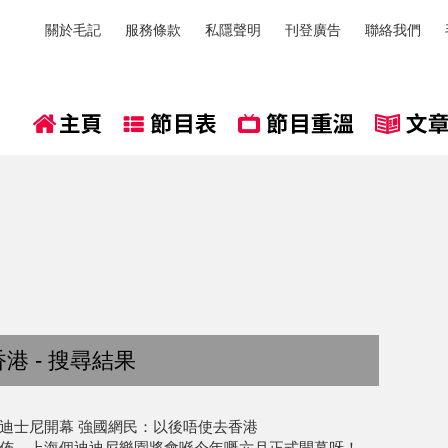
關於毛記
服務條款
私隱聲明
刊登廣告
聯絡我們
港 - 搜尋結果
迪士尼開幕 強國網民：以後唔使去香港
佈，上海個迪迪尼樂園將會喺今年嘅六月正式開幕呀！