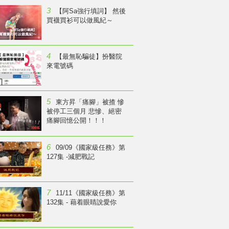
3
【阿Sa強行填詞】 然後
買襪買衫可以做風紀～
4
【最無恥騙徒】扮醫院
來電號碼
5
東方昇「痛腳」被揸 慘
被停工三個月 悲慘、絕密
痛腳回憶公開！！！
6
09/09《國家級任務》第
127集 -減肥戰記
7
11/11《國家級任務》第
132集 - 藉着眼睛說愛你