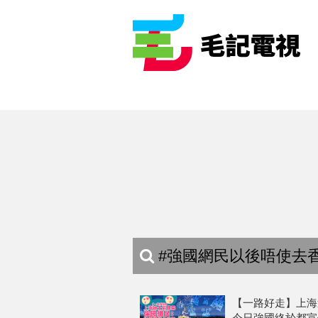
#強國網民以後唔使去香
【一路好走】上海
今日強國終於都宣