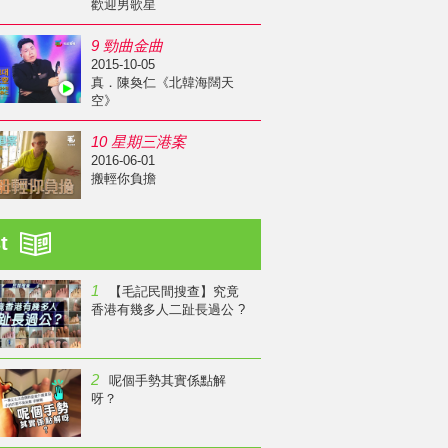
歡迎男歌星
9 勁曲金曲
2015-10-05
真．陳奐仁《北韓海闊天
空》
10 星期三港案
2016-06-01
搬輕你負擔
st
1
【毛記民間搜查】究竟
香港有幾多人二趾長過公 ?
2
呢個手勢其實係點解
呀？