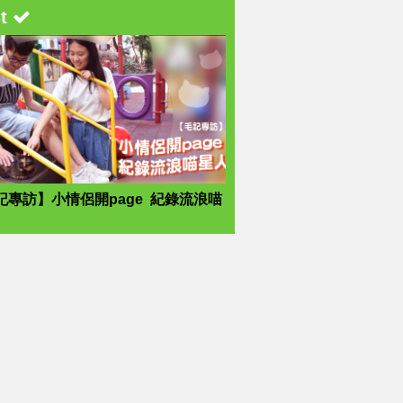
st
記專訪】小情侶開page 紀錄流浪喵