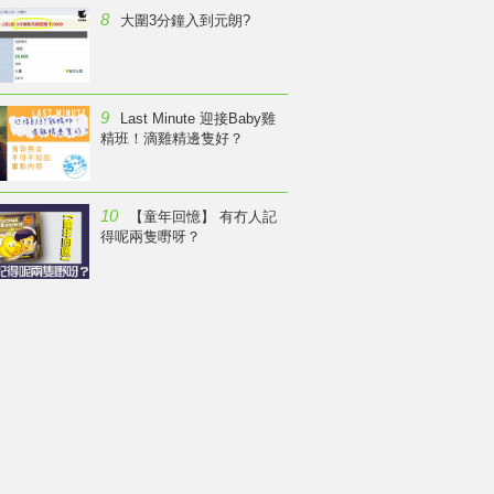
8
大圍3分鐘入到元朗?
9
Last Minute 迎接Baby雞
精班！滴雞精邊隻好？
10
【童年回憶】 有冇人記
得呢兩隻嘢呀？