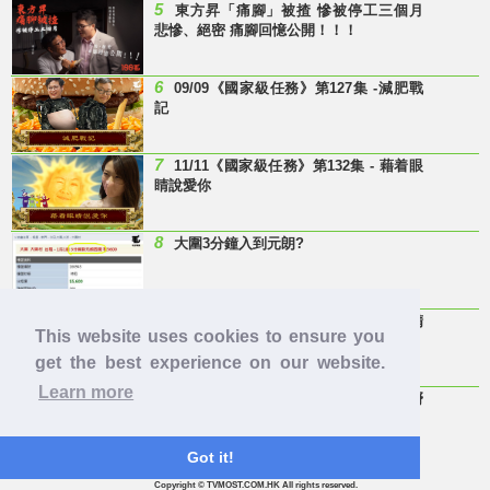
5
東方昇「痛腳」被揸 慘被停工三個月
悲慘、絕密 痛腳回憶公開！！！
6
09/09《國家級任務》第127集 -減肥戰
記
7
11/11《國家級任務》第132集 - 藉着眼
睛說愛你
8
大圍3分鐘入到元朗?
9
Last Minute 迎接Baby雞精班！滴雞精
This website uses cookies to ensure you
邊隻好？
get the best experience on our website.
Learn more
10
【童年回憶】 有冇人記得呢兩隻嘢
呀？
Got it!
Copyright © TVMOST.COM.HK All rights reserved.