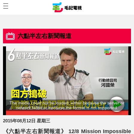
六點半左右新聞報道
The media could not be loaded, either because the server or
network failed or because the format is not supported.
2015年08月12日 星期三
《六點半左右新聞報道》 12/8 Mission Impossible