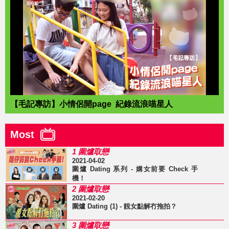
【毛記專訪】小情侶開page 紀錄流浪喵星人
Most
1 圍爐取戀
2021-04-02
圍爐 Dating 系列 - 媾女前要 Check 手
機！
2 圍爐取戀
2021-02-20
圍爐 Dating (1) - 靚女點解冇拖拍？
3 圍爐取戀