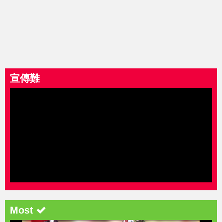
宣傳難
Most