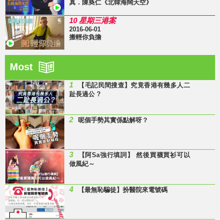
真．陳奐仁《北韓海闊天空》
10 星期三港案
2016-06-01
搬輕你負擔
Most
1
【毛記民間搜查】究竟香港有幾多人二
趾長過公 ?
2
呢個手勢其實係點解呀？
3
【阿Sa強行填詞】 然後買襪買衫可以
做風紀～
4
【最無恥騙徒】扮醫院來電號碼