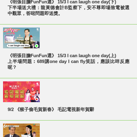
《明張目膽FunFun選》 15/3 I can laugh one day(下)
下半場送大禮：龍黃德會計B監察下，安不尊即場致電被選
中觀眾，答啱問題即送獎。
《明張目膽FunFun選》 15/3 I can laugh one day(上)
上半場問題︰689講one day I can fly笑話，應該比咩反應
呢？
9/2 《猴子偷毛賀新春》 毛記電視新年賀辭