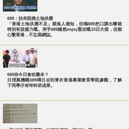
689：拉布阻撓土地供應
「香港土地供應不足」就係人都知，但喺689把口講出嚟就
特別有說服力嘅。突手689雖然enjoy緊佢嘅10日大假，但都
心繫香港，不忘寫網誌。
689你今日食咗藥未？
日理萬機嘅689噚日去到青衣香港專業教育學院參觀，了解
下同學仔有咩科研成果。