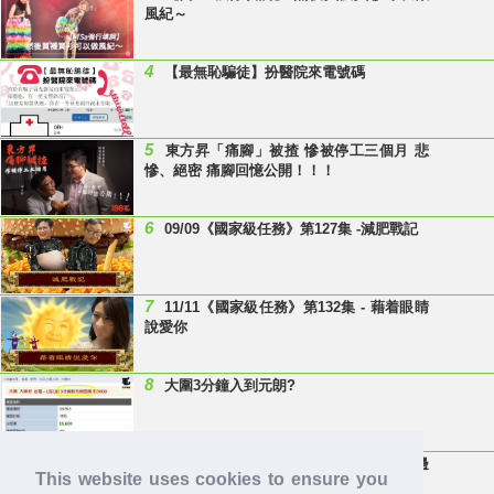
風紀～
4
【最無恥騙徒】扮醫院來電號碼
5
東方昇「痛腳」被揸 慘被停工三個月 悲
慘、絕密 痛腳回憶公開！！！
6
09/09《國家級任務》第127集 -減肥戰記
7
11/11《國家級任務》第132集 - 藉着眼睛
說愛你
8
大圍3分鐘入到元朗?
9
Last Minute 迎接Baby雞精班！滴雞精邊
This website uses cookies to ensure you
隻好？