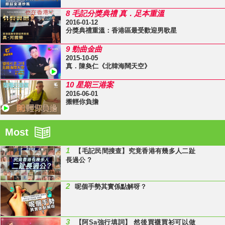
8 毛記分獎典禮 真．足本重溫
2016-01-12
分獎典禮重溫：香港區最受歡迎男歌星
9 勁曲金曲
2015-10-05
真．陳奐仁《北韓海闊天空》
10 星期三港案
2016-06-01
搬輕你負擔
Most
1
【毛記民間搜查】究竟香港有幾多人二趾
長過公 ?
2
呢個手勢其實係點解呀？
3
【阿Sa強行填詞】 然後買襪買衫可以做