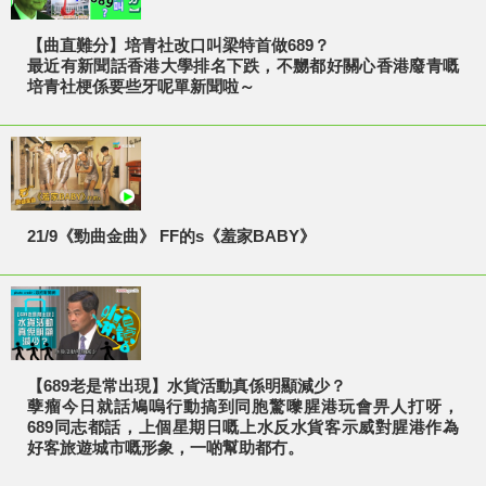
【曲直難分】培青社改口叫梁特首做689？
最近有新聞話香港大學排名下跌，不嬲都好關心香港廢青嘅
培青社梗係要些牙呢單新聞啦～
21/9《勁曲金曲》 FF的s《羞家BABY》
【689老是常出現】水貨活動真係明顯減少？
孽瘤今日就話鳩嗚行動搞到同胞驚嚟腥港玩會畀人打呀，
689同志都話，上個星期日嘅上水反水貨客示威對腥港作為
好客旅遊城市嘅形象，一啲幫助都冇。