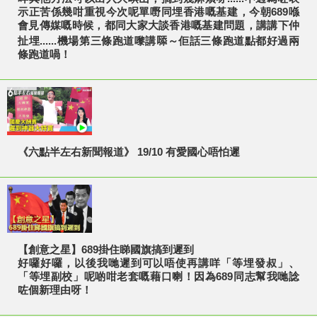
示正苦係幾咁重視今次呢單嘢同埋香港嘅基建，今朝689喺
會見傳媒嘅時候，都同大家大談香港嘅基建問題，講講下仲
扯埋......機場第三條跑道嚟講𠻹～佢話三條跑道點都好過兩
條跑道喎！
《六點半左右新聞報道》 19/10 有愛國心唔怕遲
【創意之星】689掛住睇國旗搞到遲到
好囉好囉，以後我哋遲到可以唔使再講咩「等埋發叔」、
「等埋副校」呢啲咁老套嘅藉口喇！因為689同志幫我哋諗
咗個新理由呀！