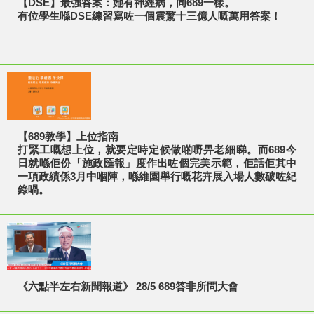
【DSE】最強答案：她有神經病，同689一樣。
有位學生喺DSE練習寫咗一個震驚十三億人嘅萬用答案！
【689教學】上位指南
打緊工嘅想上位，就要定時定候做啲嘢畀老細睇。而689今
日就喺佢份「施政匯報」度作出咗個完美示範，佢話佢其中
一項政績係3月中嗰陣，喺維園舉行嘅花卉展入場人數破咗紀
錄喎。
《六點半左右新聞報道》 28/5 689答非所問大會