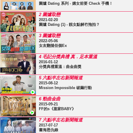
圍爐 Dating 系列 - 媾女前要 Check 手機！
2 圍爐取戀
2021-02-20
圍爐 Dating (1) - 靚女點解冇拖拍？
3 圍爐取戀
2022-05-06
女友翻撻佢個Ex
4 毛記分獎典禮 真．足本重溫
2016-01-12
分獎典禮重溫：曲金曲獎
5 六點半左右新聞報道
2015-08-12
Mission Impossible 破繭行動
6 勁曲金曲
2015-09-21
FF的s《羞家BABY》
7 六點半左右新聞報道
2017-07-17
書海恩仇錄