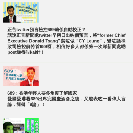
正苦twitter預言檢控689賴係自動校正？
話說正苦新聞處twitter早兩日出咗個預言，將“former Chief
Executive Donald Tsang”寫咗做 “CY Leung”，變咗話律
政司檢控前特首689呀，相信好多人都係第一次睇新聞處啲
post睇得咁kai針！
689：香港年輕人要多角度了解國家
愛國愛港嘅689出席完國慶酒會之後，又發表咗一番偉大言
論，簡稱「9論」！