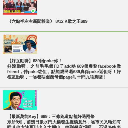
《六點半左右新聞報道》 8/12 K歌之王689
【好互動呀】689回poke你！
好滾動呀，之前毛毛個FD子add咗689個農務facebook做
friend，仲poke咗佢，點知親民嘅689真係poke返佢呀！好
很互動呀，一啲都唔似慈母個page咁十問九唔應囉！
【最新萬能Key】689：三條跑道點都好過兩條
眾所9知，前幾日汲水門大橋發生撞橋意外，啲市民又唔知有
咩其他方法可以出入大嶼山，搞到幾麻煩呀......不過為咗表