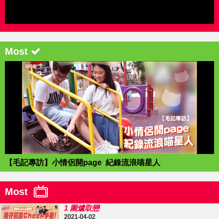
Most
【毛記專訪】小情侶開page 紀錄流浪喵星人
Most
1 圍爐取戀
2021-04-02