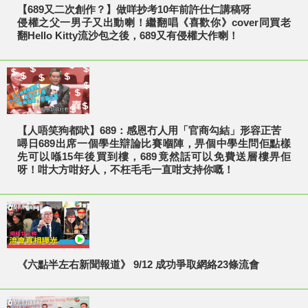
【689又二次創作？】做咩抄考10年前許仕仁講稿呀
侵權之父一男子又出動喇！繼翻唱《喜歡你》cover同買老
翻Hello Kitty流沙包之後，689又有侵權大作喇！
【人唔笑狗都吠】689：感恩冇人用「官商勾結」形容正苦
噚日689出席一個學生辯論比賽嗰陣，畀個中學生問佢點樣
先可以喺15年後買到樓，689竟然話可以免費送層樓畀佢
呀！咁大方咁好人，不枉毛毛一直咁支持你嘅！
《六點半左右新聞報道》 9/12 成功爭取網絡23條流會