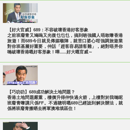
【好大官威】689：不容破壞香港好客形象
之前班廢青又鳩嗚又光復乜乜乜，搞到啲強國人唔敢嚟香港
旅遊！而689今日就見傳媒嗰陣，就苦口婆心咁強調旅遊業
對你班基層好重要，仲話「趕客容易請客難」，絕對唔畀你
哋破壞香港嘅好客形象！嘩......好大嘅官威～
【巧叻叻】689成功解決土地問題？
香港土地問題嚴重，樓價升得仲快過火箭，上樓對於我哋呢
班廢青嚟講只係FF。不過聰明嘅689已經諗到解決辦法，就
係將班廢青搬晒去將軍澳堆填區住！