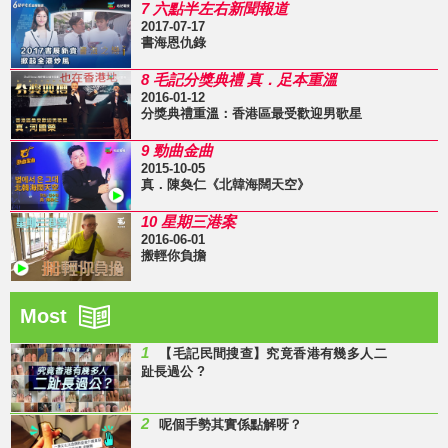
7 六點半左右新聞報道
2017-07-17
書海恩仇錄
8 毛記分獎典禮 真．足本重溫
2016-01-12
分獎典禮重溫：香港區最受歡迎男歌星
9 勁曲金曲
2015-10-05
真．陳奐仁《北韓海闊天空》
10 星期三港案
2016-06-01
搬輕你負擔
Most
1
【毛記民間搜查】究竟香港有幾多人二
趾長過公 ?
2
呢個手勢其實係點解呀？