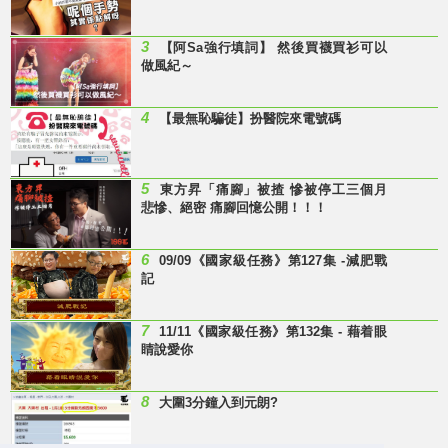
3
【阿Sa強行填詞】 然後買襪買衫可以
做風紀～
4
【最無恥騙徒】扮醫院來電號碼
5
東方昇「痛腳」被揸 慘被停工三個月
悲慘、絕密 痛腳回憶公開！！！
6
09/09《國家級任務》第127集 -減肥戰
記
7
11/11《國家級任務》第132集 - 藉着眼
睛說愛你
8
大圍3分鐘入到元朗?