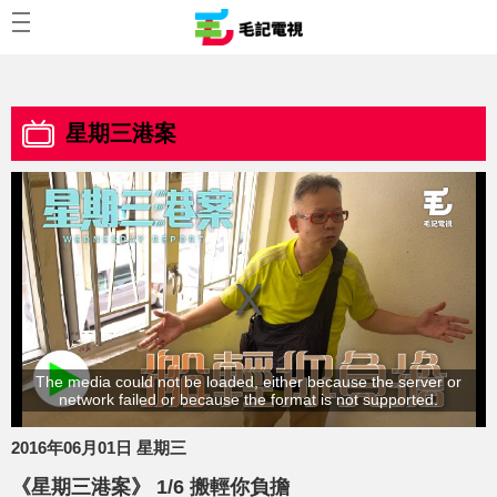
星期三港案
The media could not be loaded, either because the server or
network failed or because the format is not supported.
2016年06月01日 星期三
《星期三港案》 1/6 搬輕你負擔