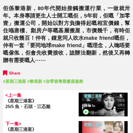
佢係黎港新，80年代開始接觸搬運行業，一做就卅
年。
本身專請更生人士開工嘅佢，5年前，佢嘅「加零
壹」搬運公司，
開始以對方負擔得起嘅相宜價錢，幫
住喺唐樓、
劏房户等嘅基層搬屋，市價幾千，有時佢
就只收幾百！仲有，
鍾意同人吹水make friend嘅佢，
仲有一套「要同地球make friend」嘅理念，人哋唔要
嘅傢俬，佢會先收費接收，
諗辦法翻新，然後又再轉
贈有需要嘅人⋯⋯
Share
#星期三港案
#黎港新
#加零壹專業搬屋服務
<上一集
《星期三港案》
25/5 魚・石頭・江忞懿
下一集>
《星期三港案》