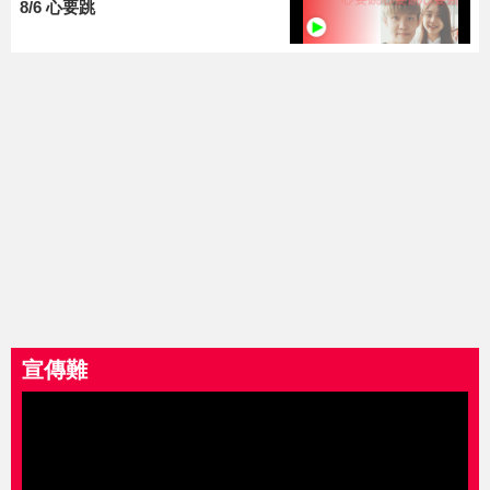
8/6 心要跳
宣傳難