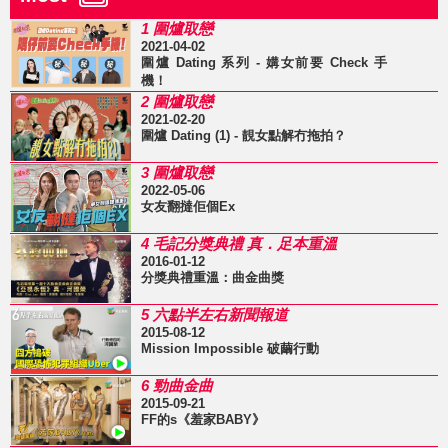
1 圍爐取戀
2021-04-02
圍爐 Dating 系列 - 媾女前要 Check 手
機！
2 圍爐取戀
2021-02-20
圍爐 Dating (1) - 靚女點解冇拖拍？
3 圍爐取戀
2022-05-06
女友翻撻佢個Ex
4 毛記分獎典禮 真．足本重溫
2016-01-12
分獎典禮重溫：曲金曲獎
5 六點半左右新聞報道
2015-08-12
Mission Impossible 破繭行動
6 勁曲金曲
2015-09-21
FF的s《羞家BABY》