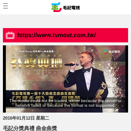
https://www.tvmost.com.hk/
The media could not be loaded, either because the server or
network failed or because the format is not supported.
2016年01月12日 星期二
毛記分獎典禮 曲金曲獎