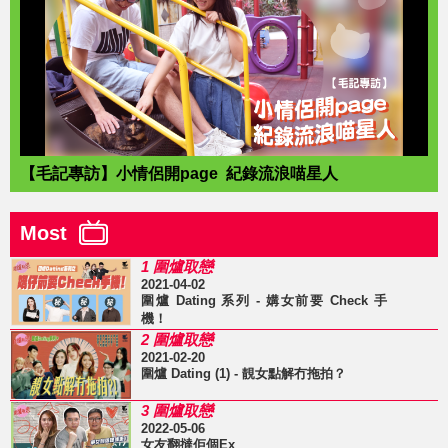
【毛記專訪】小情侶開page 紀錄流浪喵星人
Most
1 圍爐取戀
2021-04-02
圍爐 Dating 系列 - 媾女前要 Check 手
機！
2 圍爐取戀
2021-02-20
圍爐 Dating (1) - 靚女點解冇拖拍？
3 圍爐取戀
2022-05-06
女友翻撻佢個Ex