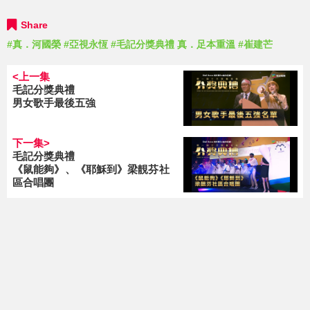
Share
#真．河國榮
#亞視永恆
#毛記分獎典禮 真．足本重溫
#崔建芒
<上一集
毛記分獎典禮
男女歌手最後五強
下一集>
毛記分獎典禮
《鼠能夠》、《耶穌到》梁靚芬社
區合唱團