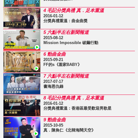
4 毛記分獎典禮 真．足本重溫
2016-01-12
分獎典禮重溫：曲金曲獎
5 六點半左右新聞報道
2015-08-12
Mission Impossible 破繭行動
6 勁曲金曲
2015-09-21
FF的s《羞家BABY》
7 六點半左右新聞報道
2017-07-17
書海恩仇錄
8 毛記分獎典禮 真．足本重溫
2016-01-12
分獎典禮重溫：香港區最受歡迎男歌星
9 勁曲金曲
2015-10-05
真．陳奐仁《北韓海闊天空》