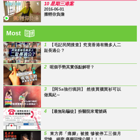
10 星期三港案
2016-06-01
搬輕你負擔
Most
1
【毛記民間搜查】究竟香港有幾多人二
趾長過公 ?
2
呢個手勢其實係點解呀？
3
【阿Sa強行填詞】 然後買襪買衫可以
做風紀～
4
【最無恥騙徒】扮醫院來電號碼
5
東方昇「痛腳」被揸 慘被停工三個月
悲慘、絕密 痛腳回憶公開！！！