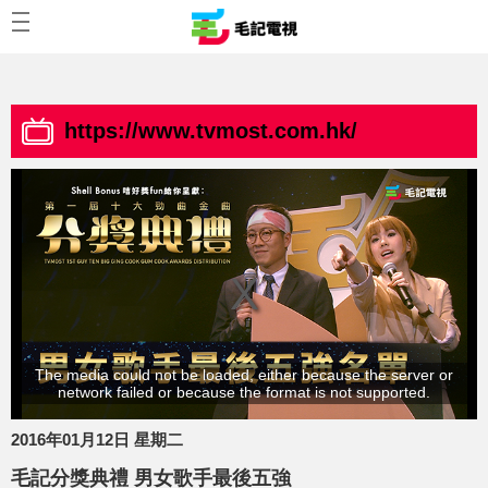
https://www.tvmost.com.hk/
The media could not be loaded, either because the server or
network failed or because the format is not supported.
2016年01月12日 星期二
毛記分獎典禮 男女歌手最後五強