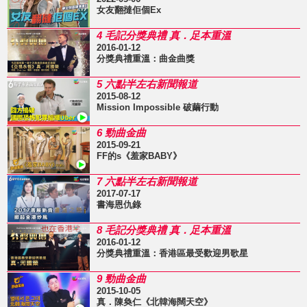
女友翻撻佢個Ex
4 毛記分獎典禮 真．足本重溫
2016-01-12
分獎典禮重溫：曲金曲獎
5 六點半左右新聞報道
2015-08-12
Mission Impossible 破繭行動
6 勁曲金曲
2015-09-21
FF的s《羞家BABY》
7 六點半左右新聞報道
2017-07-17
書海恩仇錄
8 毛記分獎典禮 真．足本重溫
2016-01-12
分獎典禮重溫：香港區最受歡迎男歌星
9 勁曲金曲
2015-10-05
真．陳奐仁《北韓海闊天空》