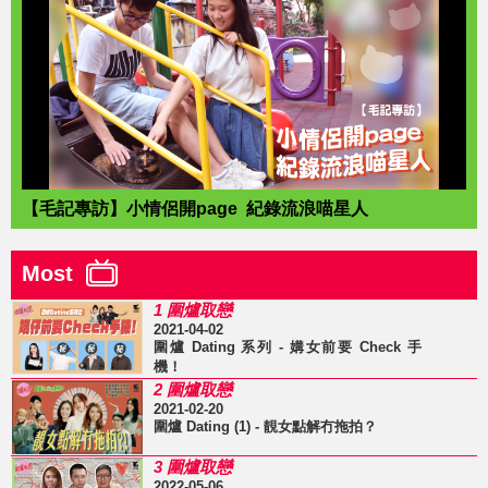
【毛記專訪】小情侶開page 紀錄流浪喵星人
Most
1 圍爐取戀
2021-04-02
圍爐 Dating 系列 - 媾女前要 Check 手
機！
2 圍爐取戀
2021-02-20
圍爐 Dating (1) - 靚女點解冇拖拍？
3 圍爐取戀
2022-05-06