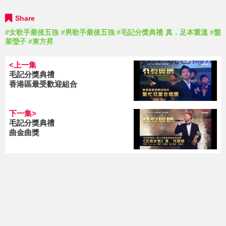
Share
#女歌手最後五強
#男歌手最後五強
#毛記分獎典禮 真．足本重溫
#盤
菜瑩子
#東方昇
<上一集
毛記分獎典禮
香港區最受歡迎組合
下一集>
毛記分獎典禮
曲金曲獎