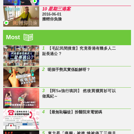
10 星期三港案
2016-06-01
搬輕你負擔
Most
1
【毛記民間搜查】究竟香港有幾多人二
趾長過公 ?
2
呢個手勢其實係點解呀？
3
【阿Sa強行填詞】 然後買襪買衫可以
做風紀～
4
【最無恥騙徒】扮醫院來電號碼
5
東方昇「痛腳」被揸 慘被停工三個月