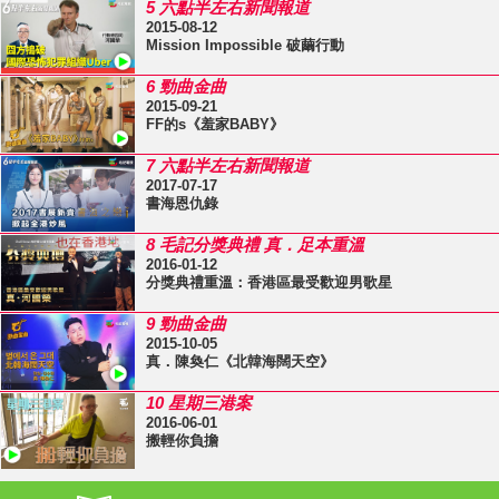
5 六點半左右新聞報道
2015-08-12
Mission Impossible 破繭行動
6 勁曲金曲
2015-09-21
FF的s《羞家BABY》
7 六點半左右新聞報道
2017-07-17
書海恩仇錄
8 毛記分獎典禮 真．足本重溫
2016-01-12
分獎典禮重溫：香港區最受歡迎男歌星
9 勁曲金曲
2015-10-05
真．陳奐仁《北韓海闊天空》
10 星期三港案
2016-06-01
搬輕你負擔