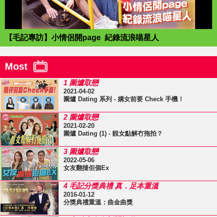
【毛記專訪】小情侶開page 紀錄流浪喵星人
Most
1 圍爐取戀
2021-04-02
圍爐 Dating 系列 - 媾女前要 Check 手機！
2 圍爐取戀
2021-02-20
圍爐 Dating (1) - 靚女點解冇拖拍？
3 圍爐取戀
2022-05-06
女友翻撻佢個Ex
4 毛記分獎典禮 真．足本重溫
2016-01-12
分獎典禮重溫：曲金曲獎