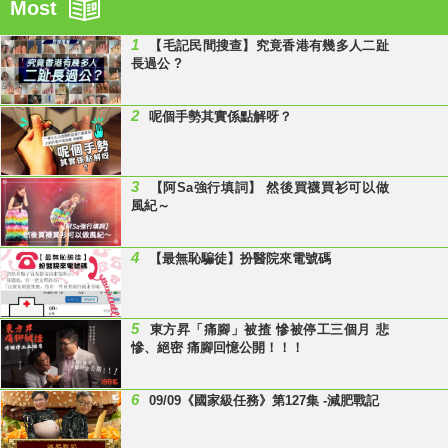
Most
1
【毛記民間搜查】究竟香港有幾多人二趾
長過公 ?
2
呢個手勢其實係點解呀？
3
【阿Sa強行填詞】 然後買襪買衫可以做
風紀～
4
【最無恥騙徒】扮醫院來電號碼
5
東方昇「痛腳」被揸 慘被停工三個月 悲
慘、絕密 痛腳回憶公開！！！
6
09/09《國家級任務》第127集 -減肥戰記