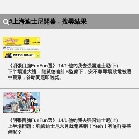
#上海迪士尼開幕 - 搜尋結果
《明張目膽FunFun選》 14/1 他约我去强国迪士尼(下)
下半場送大禮：龍黃德會計B監察下，安不尊即場致電被選
中觀眾，答啱問題即送獎。
《明張目膽FunFun選》 14/1 他约我去强国迪士尼(上)
上半場問題：強國迪士尼六月就開幕喇！Yeah！有啲咩要準
備呢？