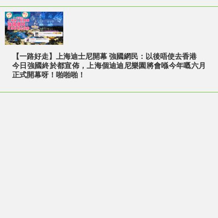
【一路好走】上海迪士尼開幕 強國網民：以後唔使去香港
今日強國終於都宣佈，上海個迪迪尼樂園將會喺今年嘅六月
正式開幕呀！啪啪啪！