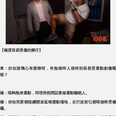
【極度容易受傷的腳仔】
東：好似玻璃心有樣睇咁，有無啲咩人係特別容易受運動創傷嘅
呢？
楊：唔夠熱身運動，同埋突然間話要做運動嗰啲人。
楊：你知而家都陸續開放返啲運動場地，去打波前乜都唔做咪受傷
囉。