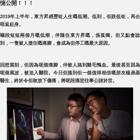
憶公開！！！
2019年上半年，東方昇經歷咗人生嘅低潮。低到，佢跌低咗，再企
唔返起身。
嗰段短短兩個月嘅低潮，伴隨住東方昇嘅，係孤獨。佢又點會諗
到，一隻被人揸住嘅痛腳，會成為佢停工嘅最大原因。
回想當刻，佢因為呢個痛腳，仲被人搞到雞毛鴨血。最後甚至因為
呢個風波，被送入醫院。今日佢搵到佢一個值得相信嘅朋友楊鼎基
醫生，終於令佢敢放下傷痛，將呢段痛悲往事公諸於世。