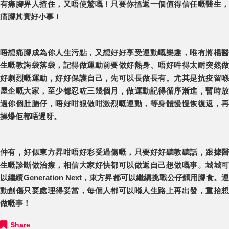
有痛腳畀人揸住，又唔使驚嘅！只要你搵返一個值得信任嘅醫生，
痛腳其實好小事！
唔想痛腳成為你人生污點，又想好好享受運動嘅樂趣，唯有將楊醫
生嘅教誨袋落袋，記得做運動前要做好熱身、唔好吽得太耐突然做
好劇烈嘅運動，好好保護自己，先可以長做長有。尤其是抗疫留喺
屋企嘅大家，至少都忍咗三幾個月，做運動記得循序漸進，暫時放
過你個肚腩仔，唔好咁狠做咁激烈嘅運動，等身體慢慢恢復返，再
操爆佢都唔遲呀。
仲有，好似東方昇咁唔好彩受過傷嘅，只要好好聽教聽話，跟據醫
生嘅診斷做治療，相信大家好快都可以做返自己想做嘅事。城城可
以繼續Generation Next，東方昇都可以繼續挑戰公仔麵用腳食。運
動創傷只要處理得妥當，每個人都可以喺人生路上再出發，重拾想
做嘅事！
Share