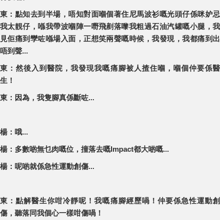
東：點知去到半場，唔知對面嗰個著住尼馬波衫嘅光頭仔係咪妒忌
我太靚仔，喺我帶波嗰陣一嘢飛剷落嚟我粗過石油汽罐嘅小腿，我
見佢痛到孿咗喺場入面，正想笑兩聲嘅時候，我發現，我都痛到出
唔到聲...
東：然後入到醫院，我發現我嘅痛腳被人揸住嗰，嗰個仲要係醫
生！
東：因為，我隻腳真係斷咗...
楊：哦...
楊：多數啲無乜肉嘅位，撞落去嘅Impact都大啲嘅...
楊：呢啲就係急性運動創傷...
東：點解醫生你咁冷靜呢！我嘅痛腳經歷喎！仲要係急性運動創
傷，聽落同我個心一樣咁傷喎！