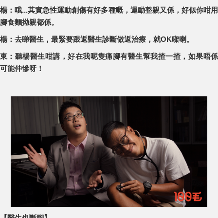
楊：哦...其實急性運動創傷有好多種嘅，運動整親又係，好似你咁用
腳食麵拗親都係。
楊：去睇醫生，最緊要跟返醫生診斷做返治療，就OK㗎喇。
東：聽楊醫生咁講，好在我呢隻痛腳有醫生幫我揸一揸，如果唔係
可能仲慘呀！
【醫生也斷腳】