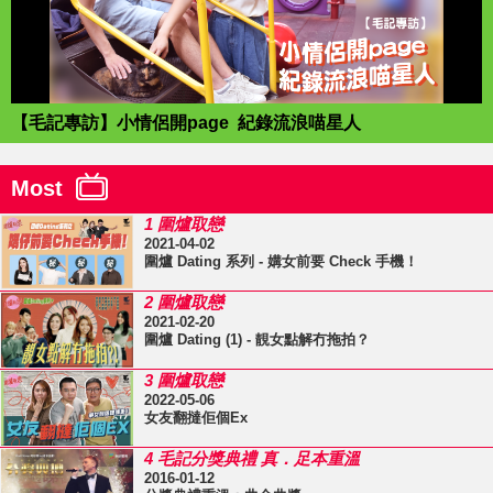
【毛記專訪】小情侶開page 紀錄流浪喵星人
Most
1 圍爐取戀
2021-04-02
圍爐 Dating 系列 - 媾女前要 Check 手機！
2 圍爐取戀
2021-02-20
圍爐 Dating (1) - 靚女點解冇拖拍？
3 圍爐取戀
2022-05-06
女友翻撻佢個Ex
4 毛記分獎典禮 真．足本重溫
2016-01-12