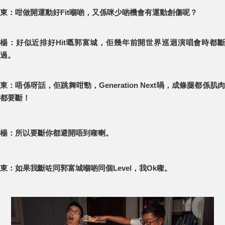
東：咁做開運動好Fit嗰啲，又係咪少啲機會有運動創傷呢？
楊：好似近排好Hit嘅郭富城，佢幾年前開世界巡迴演唱會時都斷
過。
東：唔係呀話，佢跳舞咁勁，Generation Next喎，成條腿都係肌肉
都要斷！
楊：所以要斷你都避開唔到㗎喇。
東：如果我斷咗同郭富城嗰啲同個Level，我Ok㗎。