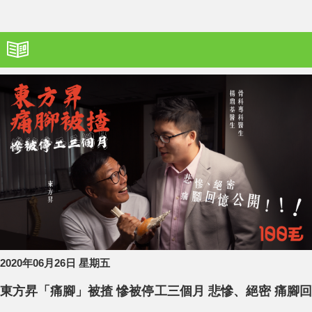
2020年06月26日 星期五
東方昇「痛腳」被揸 慘被停工三個月 悲慘、絕密 痛腳回