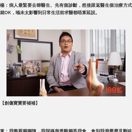
楊：病人最緊要去睇醫生、先有個診斷，然後跟返醫生個治療方式
就OK，喺未太影響到日常生活前求醫都唔算延誤。
【創傷寶寶要補補】
東：我整親腳嗰陣，我阿媽喪煲雞腳畀我食，食到我發夢夢見斷咗