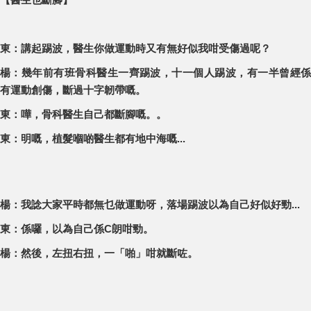
東：講起踢波，醫生你做運動時又有無好似我咁受傷過呢？
楊：幾年前有班骨科醫生一齊踢波，十一個人踢波，有一半曾經係
有運動創傷，斷過十字韌帶嘅。
東：嘩，骨科醫生自己都斷腳嘅。。
東：明嘅，植髮嗰啲醫生都有地中海嘅...
楊：我諗大家平時都無乜做運動呀，落場踢波以為自己好似好勁...
東：係囉，以為自己係C朗咁勁。
楊：然後，左扭右扭，一「啪」咁就斷咗。