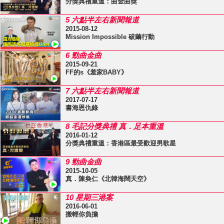
分獎典禮重溫：曲金曲獎
5 六點半左右新聞報道
2015-08-12
Mission Impossible 破繭行動
6 勁曲金曲
2015-09-21
FF的s《羞家BABY》
7 六點半左右新聞報道
2017-07-17
書海恩仇錄
8 毛記分獎典禮 真．足本重溫
2016-01-12
分獎典禮重溫：香港區最受歡迎男歌星
9 勁曲金曲
2015-10-05
真．陳奐仁《北韓海闊天空》
10 星期三港案
2016-06-01
搬輕你負擔