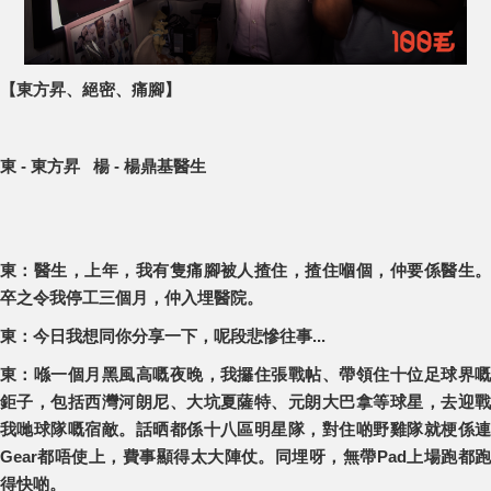
【東方昇、絕密、痛腳】
東 - 東方昇 楊 - 楊鼎基醫生
東：醫生，上年，我有隻痛腳被人揸住，揸住嗰個，仲要係醫生。
卒之令我停工三個月，仲入埋醫院。
東：今日我想同你分享一下，呢段悲慘往事...
東：喺一個月黑風高嘅夜晚，我攞住張戰帖、帶領住十位足球界嘅
鉅子，包括西灣河朗尼、大坑夏薩特、元朗大巴拿等球星，去迎戰
我哋球隊嘅宿敵。話晒都係十八區明星隊，對住啲野雞隊就梗係連
Gear都唔使上，費事顯得太大陣仗。同埋呀，無帶Pad上場跑都跑
得快啲。