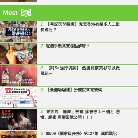
Most
1
【毛記民間搜查】究竟香港有幾多人二趾
長過公 ?
2
呢個手勢其實係點解呀？
3
【阿Sa強行填詞】 然後買襪買衫可以做
風紀～
4
【最無恥騙徒】扮醫院來電號碼
5
東方昇「痛腳」被揸 慘被停工三個月 悲
慘、絕密 痛腳回憶公開！！！
6
09/09《國家級任務》第127集 -減肥戰記