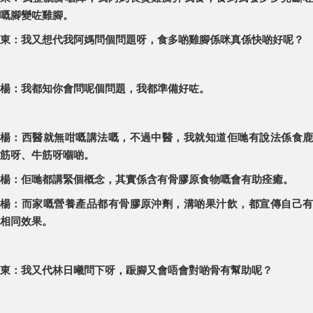
嘅腳變咗雞腳。
東：我又想代我阿媽問個問題呀，食多啲雞腳係咪真係快啲好呢？
楊：我都知你會問呢個問題，我都準備好咗。
楊：西醫就無咁嘅講法嘅，不過中醫，我就知道佢哋有說法係食鹿
筋呀、牛筋呀嗰啲。
楊：佢哋都講緊個概念，其實係含有骨膠原食物嘅會有助痊癒。
楊：而家嘅營養產品都有骨膠原沖劑，溝啲果汁飲，都宣傳自己有
相同效果。
東：我又代林日曦問下呀，䟴腳又會唔會對啲骨有幫助呢？