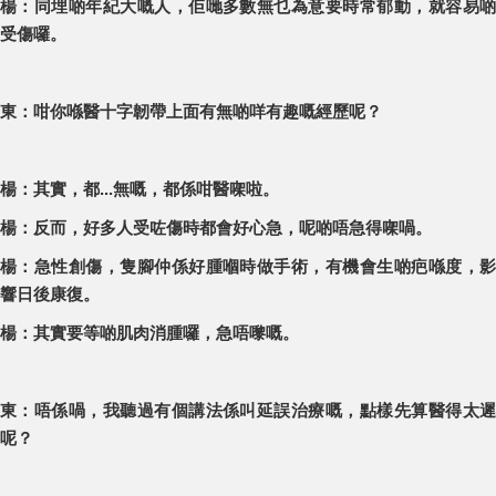
楊：同埋啲年紀大嘅人，佢哋多數無乜為意要時常郁動，就容易啲
受傷囉。
東：咁你喺醫十字韌帶上面有無啲咩有趣嘅經歷呢？
楊：其實，都...無嘅，都係咁醫㗎啦。
楊：反而，好多人受咗傷時都會好心急，呢啲唔急得㗎喎。
楊：急性創傷，隻腳仲係好腫嗰時做手術，有機會生啲疤喺度，影
響日後康復。
楊：其實要等啲肌肉消腫囉，急唔嚟嘅。
東：唔係喎，我聽過有個講法係叫延誤治療嘅，點樣先算醫得太遲
呢？