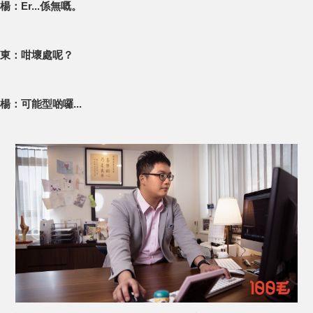
楊：Er...係無嘅。
東：咁壞處呢？
楊：可能型啲囉...