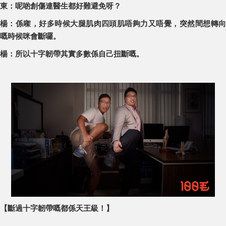
東：呢啲創傷連醫生都好難避免呀？
楊：係㗎，好多時候大腿肌肉四頭肌唔夠力又唔覺，突然間想轉向
嘅時候咪會斷囉。
楊：所以十字韌帶其實多數係自己扭斷嘅。
【斷過十字韌帶嘅都係天王級！】