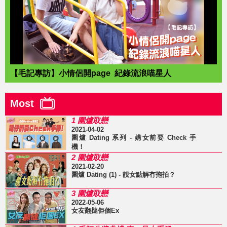
【毛記專訪】小情侶開page 紀錄流浪喵星人
Most
1 圍爐取戀
2021-04-02
圍爐 Dating 系列 - 媾女前要 Check 手
機！
2 圍爐取戀
2021-02-20
圍爐 Dating (1) - 靚女點解冇拖拍？
3 圍爐取戀
2022-05-06
女友翻撻佢個Ex