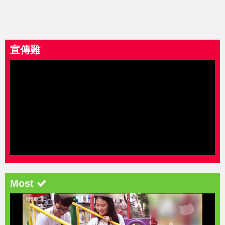
宣傳難
Most