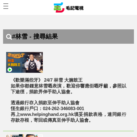
#林雪 - 搜尋結果
《歡樂滿些牙》 24/7 林雪 大腩鼓王
如果你都鍾意林雪嘅表演，歡迎你響應佢嘅呼籲，參照以
下途徑，捐款畀伸手助人協會。
透過銀行存入捐款至伸手助人協會
恆生銀行戶口：024-262-346083-001
再上www.helpinghand.org.hk填妥捐款表格，連同銀行
存款存根，寄回或傳真至伸手助人協會。