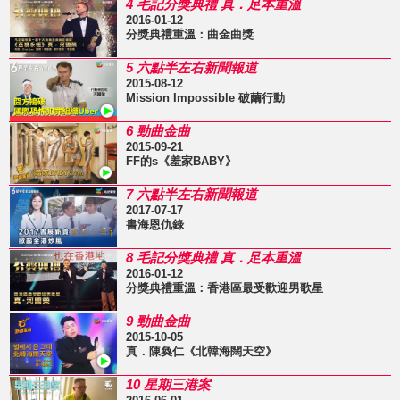
4 毛記分獎典禮 真．足本重溫
2016-01-12
分獎典禮重溫：曲金曲獎
5 六點半左右新聞報道
2015-08-12
Mission Impossible 破繭行動
6 勁曲金曲
2015-09-21
FF的s《羞家BABY》
7 六點半左右新聞報道
2017-07-17
書海恩仇錄
8 毛記分獎典禮 真．足本重溫
2016-01-12
分獎典禮重溫：香港區最受歡迎男歌星
9 勁曲金曲
2015-10-05
真．陳奐仁《北韓海闊天空》
10 星期三港案