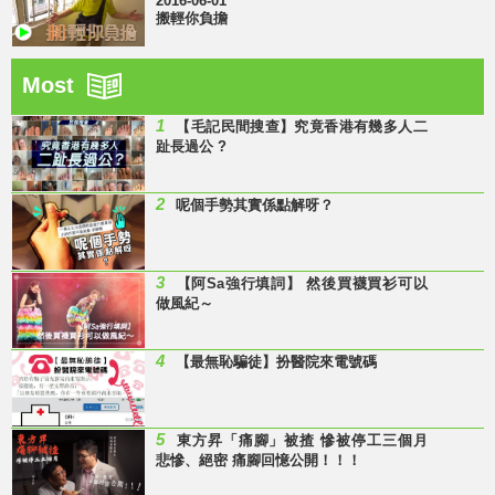
2016-06-01
搬輕你負擔
Most
1
【毛記民間搜查】究竟香港有幾多人二
趾長過公 ?
2
呢個手勢其實係點解呀？
3
【阿Sa強行填詞】 然後買襪買衫可以
做風紀～
4
【最無恥騙徒】扮醫院來電號碼
5
東方昇「痛腳」被揸 慘被停工三個月
悲慘、絕密 痛腳回憶公開！！！