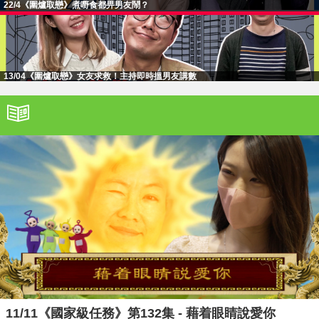
22/4《圍爐取戀》煮嘢食都畀男友鬧？
13/04《圍爐取戀》女友求救！主持即時搵男友講數
11/11《國家級任務》第132集 - 藉着眼睛說愛你