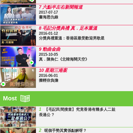
7 六點半左右新聞報道
2017-07-17
書海恩仇錄
8 毛記分獎典禮 真．足本重溫
2016-01-12
分獎典禮重溫：香港區最受歡迎男歌星
9 勁曲金曲
2015-10-05
真．陳奐仁《北韓海闊天空》
10 星期三港案
2016-06-01
搬輕你負擔
Most
1
【毛記民間搜查】究竟香港有幾多人二趾
長過公 ?
2
呢個手勢其實係點解呀？