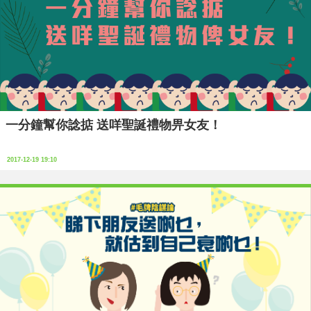
一分鐘幫你諗掂 送咩聖誕禮物畀女友！
2017-12-19 19:10