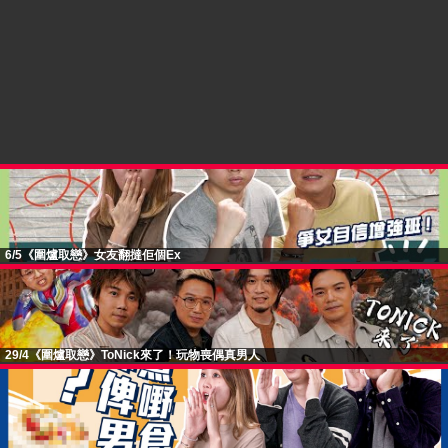
6/5《圍爐取戀》女友翻撻佢個Ex
29/4《圍爐取戀》ToNick來了！玩物喪偶真男人