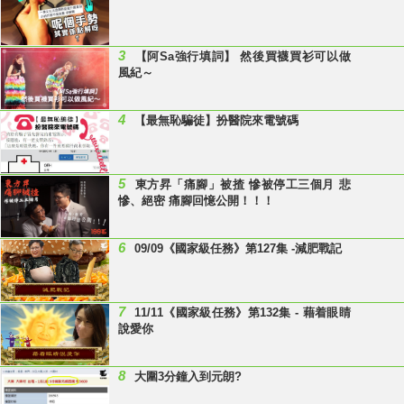
3
【阿Sa強行填詞】 然後買襪買衫可以做
風紀～
4
【最無恥騙徒】扮醫院來電號碼
5
東方昇「痛腳」被揸 慘被停工三個月 悲
慘、絕密 痛腳回憶公開！！！
6
09/09《國家級任務》第127集 -減肥戰記
7
11/11《國家級任務》第132集 - 藉着眼睛
說愛你
8
大圍3分鐘入到元朗?