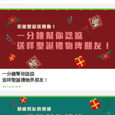
一分鐘幫你諗掂
送咩聖誕禮物畀朋友！
2017-12-20 18:55