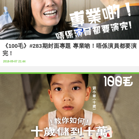
《100毛》#283期封面專題 專業啲！唔係演員都要演
完！
2018-09-07 21:44