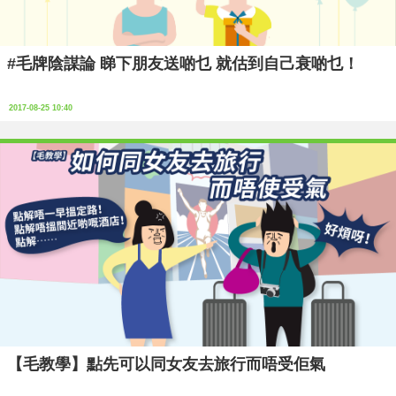
#毛牌陰謀論 睇下朋友送啲乜 就估到自己衰啲乜！
2017-08-25 10:40
【毛教學】點先可以同女友去旅行而唔受佢氣