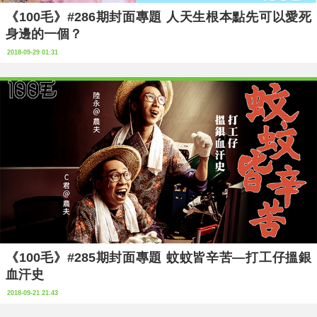
《100毛》#286期封面專題 人天生根本點先可以愛死
身邊的一個？
2018-09-29 01:31
《100毛》#285期封面專題 蚊蚊皆辛苦—打工仔搵銀
血汗史
2018-09-21 21:43