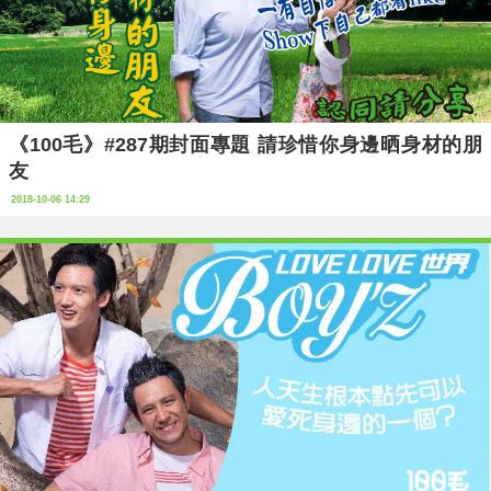
《100毛》#287期封面專題 請珍惜你身邊晒身材的朋
友
2018-10-06 14:29