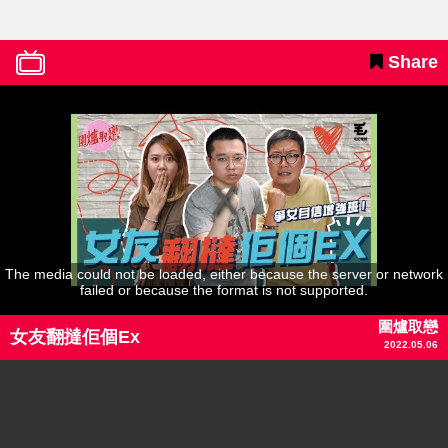
Share
The media could not be loaded, either because the server or network
failed or because the format is not supported.
圍爐取戀
女友翻撻佢個Ex
2022.05.06