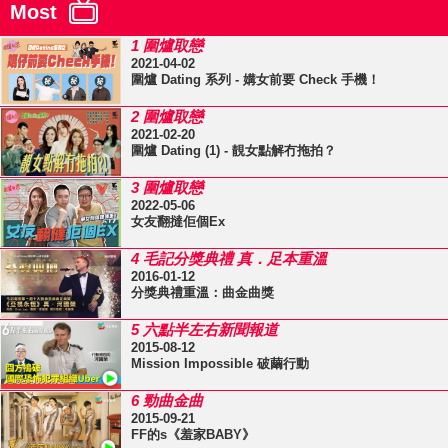
Most
1 圍爐取戀
2021-04-02
圍爐 Dating 系列 - 媾女前要 Check 手機！
2 圍爐取戀
2021-02-20
圍爐 Dating (1) - 靚女點解冇拖拍？
3 圍爐取戀
2022-05-06
女友翻撻佢個Ex
4 毛記分獎典禮 真．足本重溫
2016-01-12
分獎典禮重溫：曲金曲獎
5 六點半左右新聞報道
2015-08-12
Mission Impossible 破繭行動
6 勁曲金曲
2015-09-21
FF的s《羞家BABY》