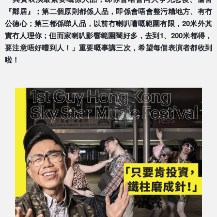
『鄰居』；第二個原則都係人品，即係會唔會整污糟地方
、有冇
公德心；第三都係睇人品，以前冇喇叭嘈嘅範圍有限
，20米外其
實冇人理你；但而家喇叭影響範圍闊好多，去
到1、200米都得，
要注意唔好嘈到人！」重要嘅事講三
次，希望每個表演者都收到
啦！