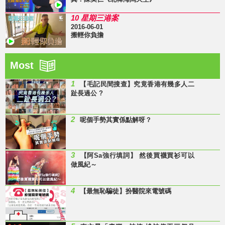
10 星期三港案
2016-06-01
搬輕你負擔
Most
1
【毛記民間搜查】究竟香港有幾多人二
趾長過公 ?
2
呢個手勢其實係點解呀？
3
【阿Sa強行填詞】 然後買襪買衫可以
做風紀～
4
【最無恥騙徒】扮醫院來電號碼