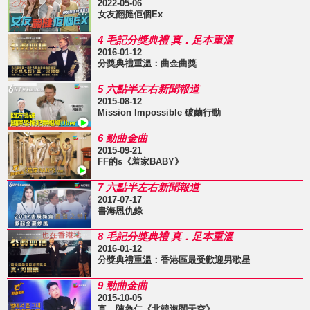
2022-05-06
女友翻撻佢個Ex
4 毛記分獎典禮 真．足本重溫
2016-01-12
分獎典禮重溫：曲金曲獎
5 六點半左右新聞報道
2015-08-12
Mission Impossible 破繭行動
6 勁曲金曲
2015-09-21
FF的s《羞家BABY》
7 六點半左右新聞報道
2017-07-17
書海恩仇錄
8 毛記分獎典禮 真．足本重溫
2016-01-12
分獎典禮重溫：香港區最受歡迎男歌星
9 勁曲金曲
2015-10-05
真．陳奐仁《北韓海闊天空》