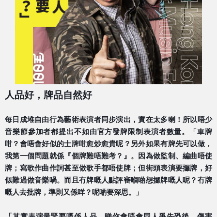
人品好，牌品自然好
每日成堆自由行為藝術表演者同步演出，實在太多喇！所以
唔少
音樂節參加者都提出不如由官方發牌限制表演者數量。
「車牌
咁？會唔會好似的士牌咁愈炒愈貴呢？另外如果有牌
先可以做，
我第一個問題就係『個牌難唔難考？』。因為做
監制、編曲唔使
牌；寫歌作曲作詞甚至做歌手都唔使牌；但
街頭表演要攞牌，好
似難過做音樂喎。而且冇牌嘅人點評審
嗰啲想攞牌嘅人呢？冇牌
嘅人去批牌，準則又係咩？呢啲要
深思。」
「其實表演最緊要嘅係人品，睇你會唔會同人爭先恐後、傷
害