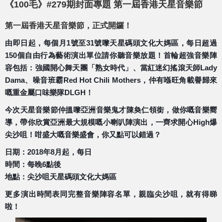
《100毛》#279期封面專題 第一屆香港天星音樂節
第一屆香港天星音樂節，正式開鑼！
由即日起，每個月1號至31號嚟天星碼頭文化大媽區，每日超過
150個自由行為藝術演出單位請你聽音樂放題！首輪超強音樂陣
容包括：強國開心舞天團「熟女時代」、當紅迷幻搖滾天師Lady
Dama、噪音班霸Red Hot Chili Mothers，仲有喺旺角載譽歸來
嘅重金屬口味樂隊DLGH！
今次天星音樂節仲搵嚟亞洲音樂鬼才陳奐仁領銜，做你嘅音樂嚮
導，帶你欣賞亞洲最大規模嘅小喇叭陣演出，一齊求開心High爆
尖沙咀！咁盛大嘅音樂盛會，你又點可以錯過？
日期：2018年8月起，每日
時間：每晚6點後
地點：尖沙咀天星碼頭文化大媽區
更多演出時間表同完整音樂陣容名單，親臨尖沙咀，就有得睇
啦！