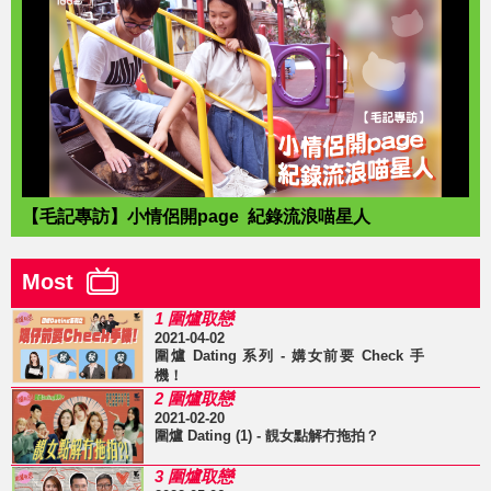
【毛記專訪】小情侶開page 紀錄流浪喵星人
Most
1 圍爐取戀
2021-04-02
圍爐 Dating 系列 - 媾女前要 Check 手
機！
2 圍爐取戀
2021-02-20
圍爐 Dating (1) - 靚女點解冇拖拍？
3 圍爐取戀