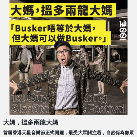
大媽，搵多兩龍大媽
首屆香港天星音樂節正式開鑼，最受大眾關注嘅，自然係為
數眾