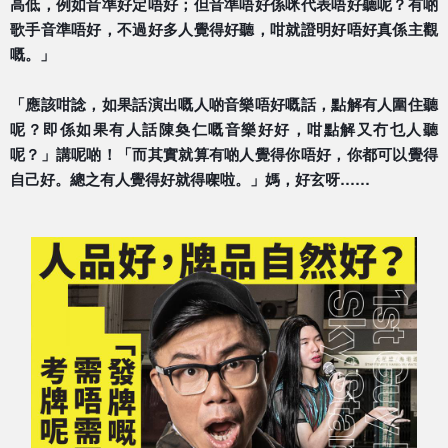
高低，例如音準好定唔好；但音準唔好係
咪代表唔好聽呢？有啲
歌手音準唔好，不過好多人覺得好聽
，咁就證明好唔好真係主觀
嘅。」
「應該咁諗，如果話演出嘅人啲音樂唔好嘅話，點解有人圍
住聽
呢？即係如果有人話陳奐仁嘅音樂好好，咁點解又冇乜
人聽
呢？」講呢啲！「而其實就算有啲人覺得你唔好，你都
可以覺得
自己好。總之有人覺得好就得㗎啦。」媽，好玄呀
……