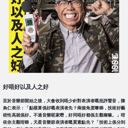
好唔好以及人之好
至於音樂節開始之後，大會收到唔少針對表演者嘅批評聲音
，陳
奐仁表示：「點樣算係好嘅表演者先？兩個角度嚟睇，
技術好藝
術性高就係好。不過音樂呢家嘢，好同唔好都係主
觀㗎嘛。」咁
依你主觀咁睇，天星音樂節表演者嘅質素點先
？「技術上係分到