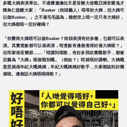
多嘅大媽表演單位。不過獲邀擔任天星音樂大使嘅亞洲
音樂鬼才
陳奐仁提醒大家：「Busker（街頭藝人）唔
等於大媽，但大媽可
以做Busker。」之不過毛毛認為
，雖然世上唔一定只有大媽好，
但大媽都唔一定好㗎喎？
「你覺得大媽唔可以做Busker？街頭表演有好多種，
乜都可以表
演。其實煮飯都可以係表演，咁煮飯有邊個煮得
好過大媽呢？」
但而家係音樂節……「咁講到唱歌，有好多
我欣賞嘅歌手，都被
定義為『大媽』呢個類別嘅。（例如？
）咁就唔好講喇。大媽嘅
意思就係年紀大嘅媽媽，年紀大嘅
媽媽好歌手，大家都諗到好幾
個啦。邊個話大媽唔唱得歌？」