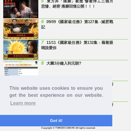
5
東方昇「痛腳」被揸 慘被停工三個月
悲慘、絕密 痛腳回憶公開！！！
6
09/09《國家級任務》第127集 -減肥戰
記
7
11/11《國家級任務》第132集 - 藉着眼
睛說愛你
8
大圍3分鐘入到元朗?
9
Last Minute 迎接Baby雞精班！滴雞精
This website uses cookies to ensure you
邊隻好？
get the best experience on our website.
Learn more
10
【童年回憶】 有冇人記得呢兩隻嘢
呀？
Got it!
Copyright © TVMOST.COM.HK All rights reserved.