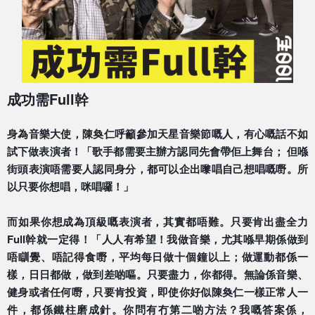
成功需Full幹
身為音樂大使，陳奐仁呼籲參加天星音樂節嘅人，有心嘅話
不如
試下做表演者！「歌手都需要主辦方認同先會帶佢上舞
台； 但喺
街頭表演唔需要人認同身分，都可以企出嚟唱自己想唱
嘅嘢。所
以只要你想唱，咪唱囉！」
而如果你想成為頂級嘅表演者，其實都唔難。只要肯出盡全
力
Full幹就一定得！「人人有希望！我做音樂，尤其喺
早期係做到
唔瞓覺、唔記得食嘢，平均每日做十個鐘以上；
做運動都係一
樣，日日都做，做到差啲嘔。只要盡力，你都
得。無論係音樂、
健身或者任何嘢，只要肯投資，即使你好
似陳奐仁一樣正常人一
件，都係鐵柱磨成針。你問有冇第二
啲方法？我嘅答案係，