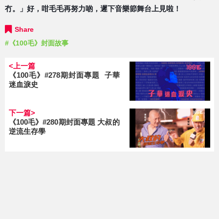
冇。」好，咁毛毛再努力啲，遲下音
樂節舞台上見啦！
Share
#《100毛》封面故事
<上一篇
《100毛》#278期封面專題 子華
迷血淚史
下一篇>
《100毛》#280期封面專題 大叔的
逆流生存學