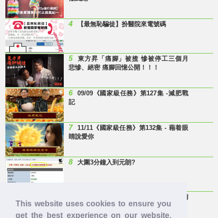
4
【最無恥騙徒】扮醫院來電號碼
5
東方昇「痛腳」被揸 慘被停工三個月
悲慘、絕密 痛腳回憶公開！！！
6
09/09《國家級任務》第127集 -減肥戰
記
7
11/11《國家級任務》第132集 - 藉着眼
睛說愛你
8
大圍3分鐘入到元朗?
9
Last Minute 迎接Baby雞精班！滴雞精
This website uses cookies to ensure you
邊隻好？
get the best experience on our website.