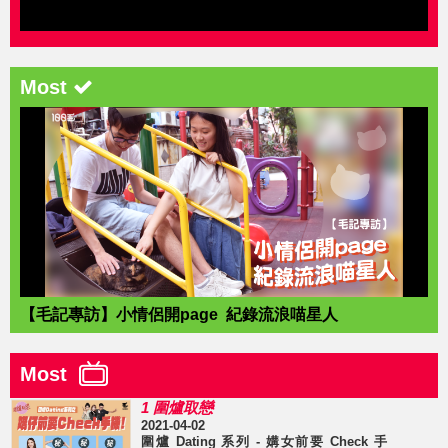
Most
【毛記專訪】小情侶開page 紀錄流浪喵星人
Most
1 圍爐取戀
2021-04-02
圍爐 Dating 系列 - 媾女前要 Check 手