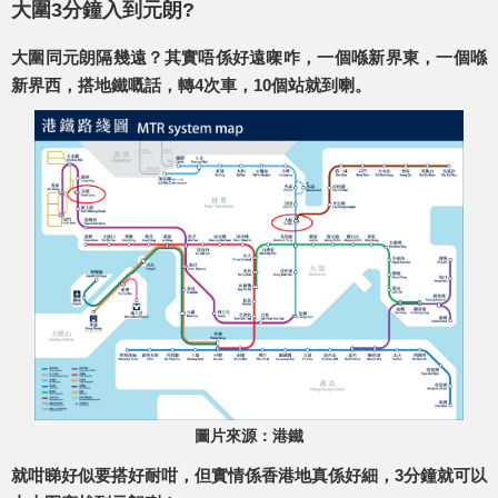
大圍3分鐘入到元朗?
大圍同元朗隔幾遠？其實唔係好遠㗎咋，一個喺新界東，一個喺
新界西，搭地鐵嘅話，轉4次車，10個站就到喇。
圖片來源：港鐵
就咁睇好似要搭好耐咁，但實情係香港地真係好細，3分鐘就可以