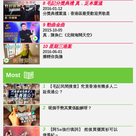
8 毛記分獎典禮 真．足本重溫
2016-01-12
分獎典禮重溫：香港區最受歡迎男歌星
9 勁曲金曲
2015-10-05
真．陳奐仁《北韓海闊天空》
10 星期三港案
2016-06-01
搬輕你負擔
Most
1
【毛記民間搜查】究竟香港有幾多人二
趾長過公 ?
2
呢個手勢其實係點解呀？
3
【阿Sa強行填詞】 然後買襪買衫可以
做風紀～