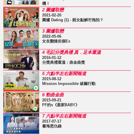
機！
2 圍爐取戀
2021-02-20
圍爐 Dating (1) - 靚女點解冇拖拍？
3 圍爐取戀
2022-05-06
女友翻撻佢個Ex
4 毛記分獎典禮 真．足本重溫
2016-01-12
分獎典禮重溫：曲金曲獎
5 六點半左右新聞報道
2015-08-12
Mission Impossible 破繭行動
6 勁曲金曲
2015-09-21
FF的s《羞家BABY》
7 六點半左右新聞報道
2017-07-17
書海恩仇錄