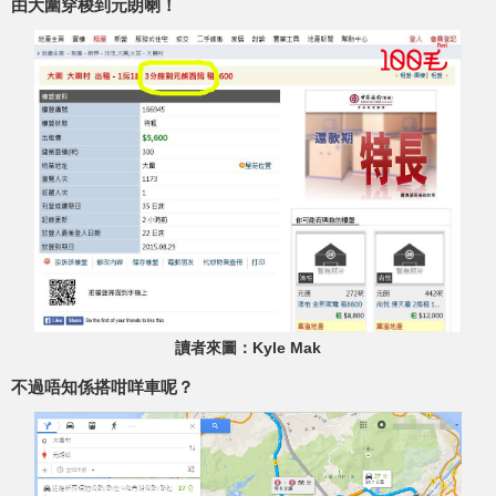
由大圍穿梭到元朗喇！
讀者來圖：Kyle Mak
不過唔知係搭咁咩車呢？