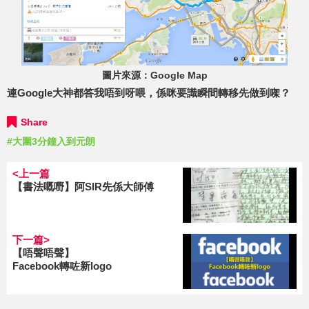
圖片來源：Google Map
連Google大神都答我唔到呀喂，係咪要識瞬間轉移先做到㗎？
Share
#大圍3分鐘入到元朗
<上一篇
【書法嘅嘢】阿SIR先係大師傅
下一篇>
【唔聲唔聲】
Facebook轉咗新logo