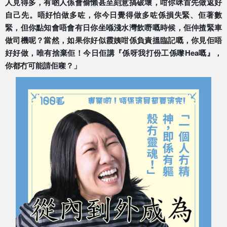
人見得多，有啲人係會偷懶甚至刻意搞破壞，咁你咪首
先做返好
自己先。唔好怕做多咗，你今日覺得做多咗係損失
緊、佢著數
緊，但你點知會唔會有日你坐喺淺水灣飲嘢嘅時
候，佢仲揸緊車
做司機呢？當然，如果你好似霞姨咁係負責
搵臨記嘅，你見佢唔
好好做，唯有捨棄佢！今日佢講『係呀
我打份工係嚟Hea嘅』，
你都冇可能請佢㗎？」