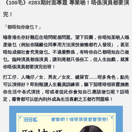
《100毛》#283期封面專題 專業啲！唔係演員都要演
完！
「都唔知你做乜？」
喺香港生存好難忍住唔問呢個問題。望下四圍，你唔知某啲人喺
度做乜（例如你隔籬位同事用方法演技偷懶都冇人發現），甚至
唔知成個社會究竟做乜。不過最弊係，有時你自己都唔知自己做
乜。臨時演員都係演員，講到尾都只係份工，但人生如戲，就算
你唔係演員都要演完佢呀！
打工仔、人哋仔／女、男友／女友、鏟屎官……咁多角色，點先
可以演得好？即刻報讀人生藝員訓練班，聽下茄哩啡領班霞姨教
你生活中各式演技，咁或者從此你會知自己應該做乜呢？話唔
定，廢青都可以從內到外成為生活喜劇之王都冇問題㖭！