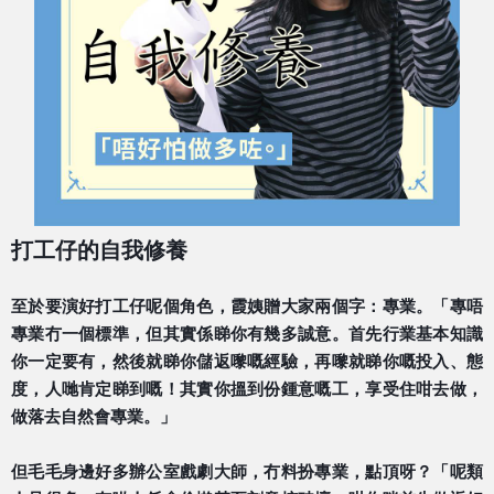
打工仔的自我修養
至於要演好打工仔呢個角色，霞姨贈大家兩個字：專業。「
專唔
專業冇一個標準，但其實係睇你有幾多誠意。首先行業
基本知識
你一定要有，然後就睇你儲返嚟嘅經驗，再嚟就睇
你嘅投入、態
度，人哋肯定睇到嘅！其實你搵到份鍾意嘅工
，享受住咁去做，
做落去自然會專業。」
但毛毛身邊好多辦公室戲劇大師，冇料扮專業，點頂呀？「
呢類