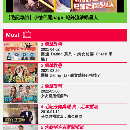
【毛記專訪】小情侶開page 紀錄流浪喵星人
Most
1 圍爐取戀
2021-04-02
圍爐 Dating 系列 - 媾女前要 Check 手
機！
2 圍爐取戀
2021-02-20
圍爐 Dating (1) - 靚女點解冇拖拍？
3 圍爐取戀
2022-05-06
女友翻撻佢個Ex
4 毛記分獎典禮 真．足本重溫
2016-01-12
分獎典禮重溫：曲金曲獎
5 六點半左右新聞報道