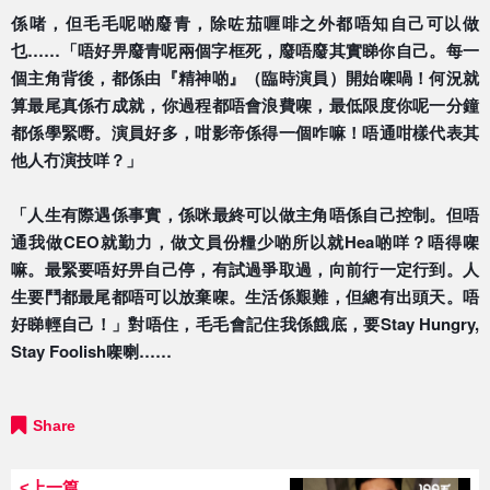
係啫，但毛毛呢啲廢青，除咗茄喱啡之外都唔知自己可以做
乜……「唔好畀廢青呢兩個字框死，廢唔廢其實睇你自己。
每一
個主角背後，都係由『精神啲』（臨時演員）開始㗎喎
！何況就
算最尾真係冇成就，你過程都唔會浪費㗎，最低限
度你呢一分鐘
都係學緊嘢。演員好多，咁影帝係得一個咋嘛
！唔通咁樣代表其
他人冇演技咩？」
「人生有際遇係事實，係咪最終可以做主角唔係自己控制。
但唔
通我做CEO就勤力，做文員份糧少啲所以就Hea啲
咩？唔得㗎
嘛。最緊要唔好畀自己停，有試過爭取過，向前
行一定行到。人
生要鬥都最尾都唔可以放棄㗎。生活係艱難
，但總有出頭天。唔
好睇輕自己！」對唔住，毛毛會記住我
係餓底，要Stay Hungry,
Stay Foolish㗎喇……
Share
<上一篇