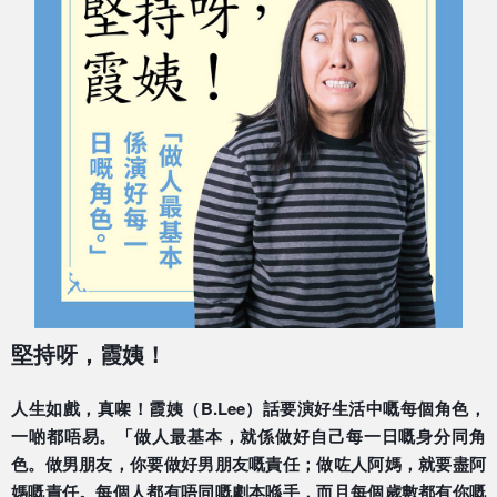
堅持呀，霞姨！
人生如戲，真㗎！霞姨（B.Lee）話要演好生活中嘅每
個角色，
一啲都唔易。「做人最基本，就係做好自己每一日
嘅身分同角
色。做男朋友，你要做好男朋友嘅責任；做咗人
阿媽，就要盡阿
媽嘅責任。每個人都有唔同嘅劇本喺手，而
且每個歲數都有你嘅