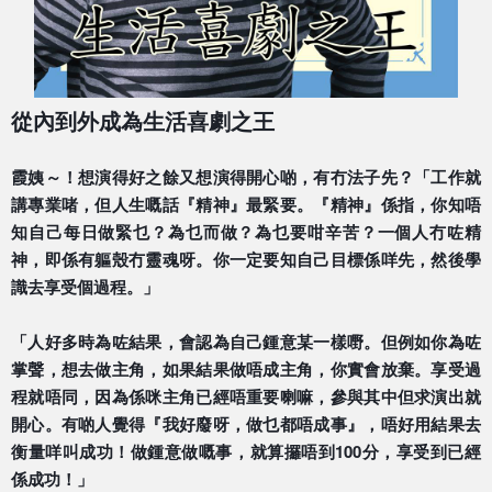
從內到外成為生活喜劇之王
霞姨～！想演得好之餘又想演得開心啲，有冇法子先？「工
作就
講專業啫，但人生嘅話『精神』最緊要。『精神』係指
，你知唔
知自己每日做緊乜？為乜而做？為乜要咁辛苦？一
個人冇咗精
神，即係有軀殼冇靈魂呀。你一定要知自己目標
係咩先，然後學
識去享受個過程。」
「人好多時為咗結果，會認為自己鍾意某一樣嘢。但例如你
為咗
掌聲，想去做主角，如果結果做唔成主角，你實會放棄
。享受過
程就唔同，因為係咪主角已經唔重要喇嘛，參與其
中但求演出就
開心。有啲人覺得『我好廢呀，做乜都唔成事
』，唔好用結果去
衡量咩叫成功！做鍾意做嘅事，就算攞唔
到100分，享受到已經
係成功！」