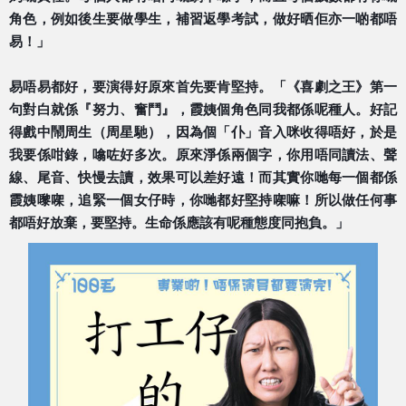
角色，例如後生要做學生，補習返學考
試，做好晒佢亦一啲都唔
易！」
易唔易都好，要演得好原來首先要肯堅持。「《喜劇之王》
第一
句對白就係『努力、奮鬥』，霞姨個角色同我都係呢種
人。好記
得戲中鬧周生（周星馳），因為個「仆」音入咪收
得唔好，於是
我要係咁錄，噏咗好多次。原來淨係兩個字，
你用唔同讀法、聲
線、尾音、快慢去讀，效果可以差好遠！
而其實你哋每一個都係
霞姨嚟㗎，追緊一個女仔時，你哋都
好堅持㗎嘛！所以做任何事
都唔好放棄，要堅持。生命係應
該有呢種態度同抱負。」