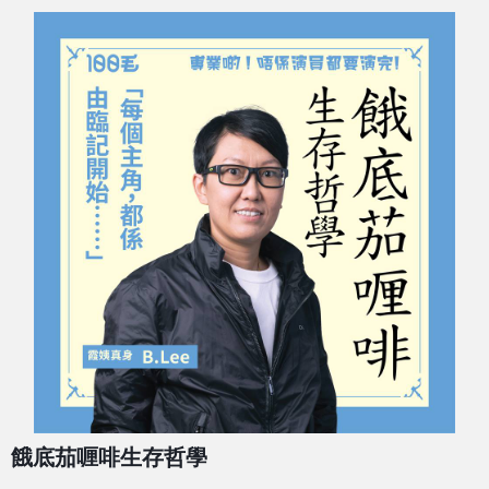
餓底茄喱啡生存哲學