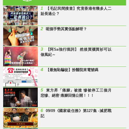
1
【毛記民間搜查】究竟香港有幾多人二
趾長過公 ?
2
呢個手勢其實係點解呀？
3
【阿Sa強行填詞】 然後買襪買衫可以
做風紀～
4
【最無恥騙徒】扮醫院來電號碼
5
東方昇「痛腳」被揸 慘被停工三個月
悲慘、絕密 痛腳回憶公開！！！
6
09/09《國家級任務》第127集 -減肥戰
記