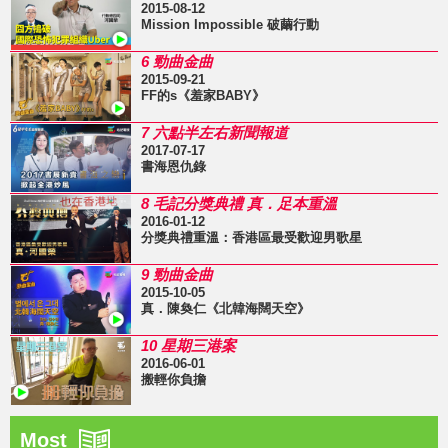
2015-08-12
Mission Impossible 破繭行動
6 勁曲金曲
2015-09-21
FF的s《羞家BABY》
7 六點半左右新聞報道
2017-07-17
書海恩仇錄
8 毛記分獎典禮 真．足本重溫
2016-01-12
分獎典禮重溫：香港區最受歡迎男歌星
9 勁曲金曲
2015-10-05
真．陳奐仁《北韓海闊天空》
10 星期三港案
2016-06-01
搬輕你負擔
Most