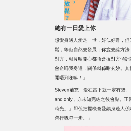
總有一日愛上你
想愛身邊人愛足一世，好似好難，但
鬆，等佢自然去發展；你愈去諗方法
對方，就算唔開心都唔會搵對方傾計
會企喺我身邊，關係就係咁玄妙。其
開唔到㗎嘛！」
Steven補充，愛在當下就一定冇
and only，亦未知完咗之後會點
時光。」即係把握機會愛錫身邊人係
齊行嘅每一步。」