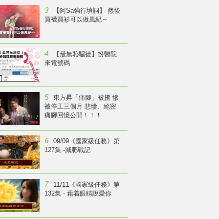
3
【阿Sa強行填詞】 然後
買襪買衫可以做風紀～
4
【最無恥騙徒】扮醫院
來電號碼
5
東方昇「痛腳」被揸 慘
被停工三個月 悲慘、絕密
痛腳回憶公開！！！
6
09/09《國家級任務》第
127集 -減肥戰記
7
11/11《國家級任務》第
132集 - 藉着眼睛說愛你