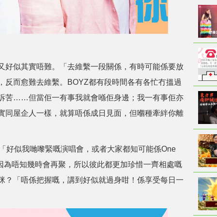
又好似其實唔難。「去維繫一段關係，有時可能係要放
，反而愈難去維繫。BOYZ都有段時間各有各忙冇搵過
訴苦……但當佢一有事我就會喺佢身邊；我一有事佢亦
實同屋企人一樣，就算唔係成日見面，但嗰種牽絆你離
錯。「好似我哋嚟緊嘅演唱會，或者大家都知可能係One
。正因為唔知幾時會再聚，所以彼此都更加珍惜一齊相處嘅
咪？「唔係把握嘅，講到好似就過身咁！係享受每日一