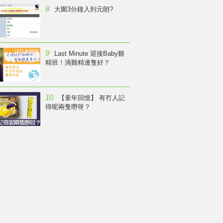
8
大圍3分鐘入到元朗?
9
Last Minute 迎接Baby雞
精班！滴雞精邊隻好？
10
【童年回憶】 有冇人記
得呢兩隻嘢呀？