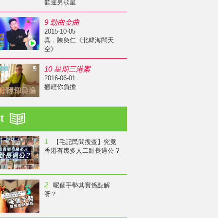
歡迎男歌星
9 勁曲金曲
2015-10-05
真．陳奐仁《北韓海闊天
空》
10 星期三港案
2016-06-01
搬輕你負擔
st
1
【毛記民間搜查】究竟
香港有幾多人二趾長過公 ?
2
呢個手勢其實係點解
呀？