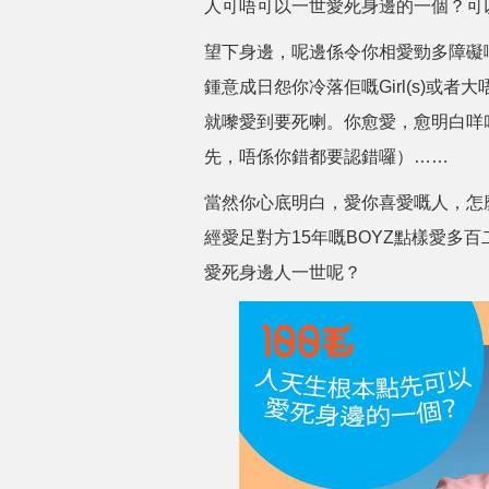
人可唔可以一世愛死身邊的一個？可
望下身邊，呢邊係令你相愛勁多障礙
鍾意成日怨你冷落佢嘅Girl(s)或者
就嚟愛到要死喇。你愈愛，愈明白咩
先，唔係你錯都要認錯囉）……
當然你心底明白，愛你喜愛嘅人，怎
經愛足對方15年嘅BOYZ點樣愛多
愛死身邊人一世呢？