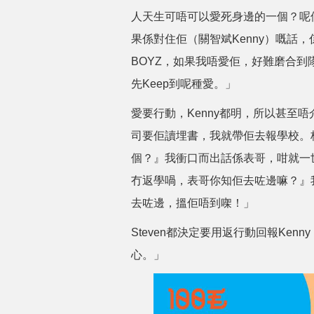
人天生可唔可以愛死身邊的一個？呢個
果係對住佢（關智斌Kenny）嘅話
BOYZ，如果我唔愛佢，好難磨合
先Keep到呢種愛。」
愛要行動，Kenny都明，所以甚至唔
司要佢讀埋書，我就帶佢去報學校。
個？』我衝口而出話係表哥，咁就一
冇返學喎，表哥你知佢去咗邊嘛？』
去咗邊，搵佢唔到㗎！」
Steven都決定要用返行動回報Ke
心。」