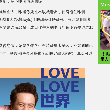
以啩，睇下嗰個係邊個囉！
Mo
嘅屋企人，嗰邊係死性不改嘅老友，仲有拖住嗰個——
大唔透嘅大男孩Boy(s)！唔講愛死唔愛死，有時愛佢哋都
叫愛是含淚忍耐，成日作害羞的事（即係冷戰要你道歉
麼會怠慢，怎麼會難？但有時愛得太辛苦，不如問問已
百二年，態度都唔會改變啦？話唔定學返兩招，真係可以
【毛
星人