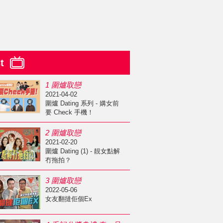
st
1 圍爐取戀
2021-04-02
圍爐 Dating 系列 - 媾女前
要 Check 手機！
2 圍爐取戀
2021-02-20
圍爐 Dating (1) - 靚女點解
冇拖拍？
3 圍爐取戀
2022-05-06
女友翻撻佢個Ex