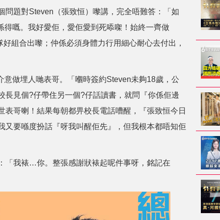
問題對Steven（張致恒）嚟講，完全唔難答：「如
，係得嘅。我好愛佢，愛佢愛到死㖭㗎！始終一齊做
到隊好組合出嚟；仲係必須身體力行用細心耐心去付出，
介意做埋人哋表哥。「嗰時簽約Steven未夠18歲，公
校長見個?仔帶住另一個?仔話讀書，就問『你係佢邊
世表哥喇！結果每朝都畀校長電話嘈醒，『張致恒今日
我又要喺度扮話『呀我叫醒佢先』，但我根本都唔知佢
nny：「我裱…你。整張感謝狀裱起呢件事呀，銘記在