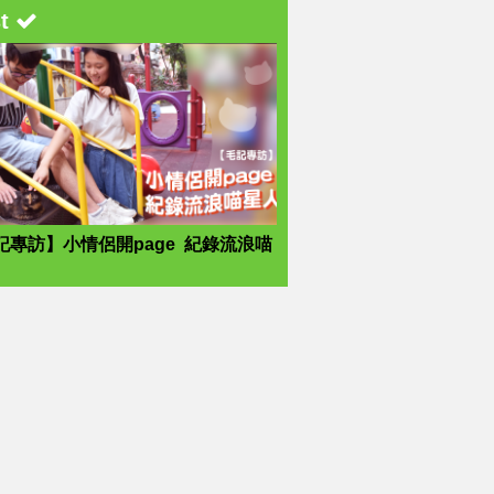
st
記專訪】小情侶開page 紀錄流浪喵