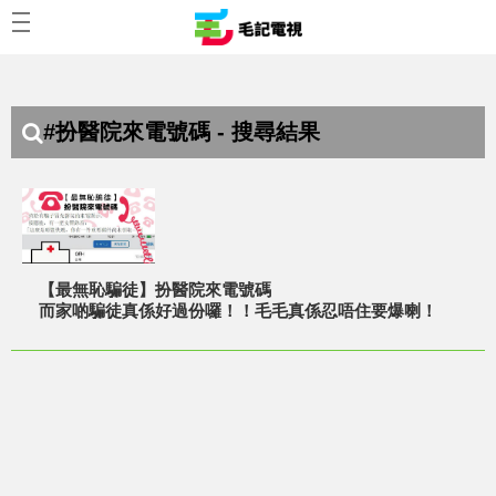
#扮醫院來電號碼 - 搜尋結果
【最無恥騙徒】扮醫院來電號碼
而家啲騙徒真係好過份囉！！毛毛真係忍唔住要爆喇！