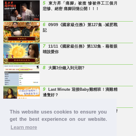
5
東方昇「痛腳」被揸 慘被停工三個月
悲慘、絕密 痛腳回憶公開！！！
6
09/09《國家級任務》第127集 -減肥戰
記
7
11/11《國家級任務》第132集 - 藉着眼
睛說愛你
8
大圍3分鐘入到元朗?
9
Last Minute 迎接Baby雞精班！滴雞精
邊隻好？
10
【童年回憶】 有冇人記得呢兩隻嘢
This website uses cookies to ensure you
呀？
get the best experience on our website.
Learn more