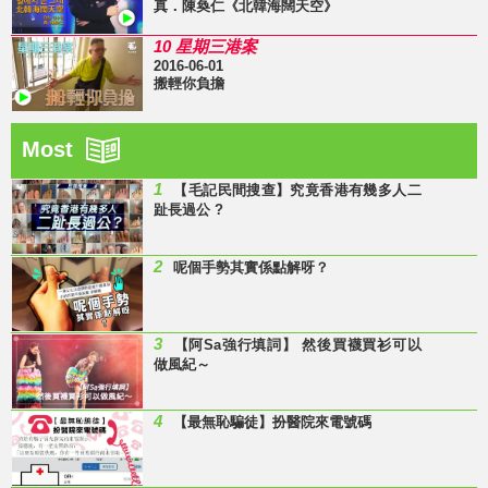
真．陳奐仁《北韓海闊天空》
10 星期三港案
2016-06-01
搬輕你負擔
Most
1
【毛記民間搜查】究竟香港有幾多人二
趾長過公 ?
2
呢個手勢其實係點解呀？
3
【阿Sa強行填詞】 然後買襪買衫可以
做風紀～
4
【最無恥騙徒】扮醫院來電號碼