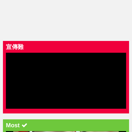
宣傳難
Most