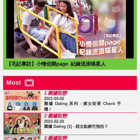
【毛記專訪】小情侶開page 紀錄流浪喵星人
Most
1 圍爐取戀
2021-04-02
圍爐 Dating 系列 - 媾女前要 Check 手
機！
2 圍爐取戀
2021-02-20
圍爐 Dating (1) - 靚女點解冇拖拍？
3 圍爐取戀