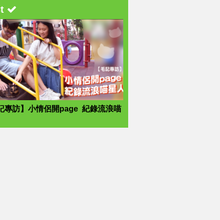
st
記專訪】小情侶開page 紀錄流浪喵