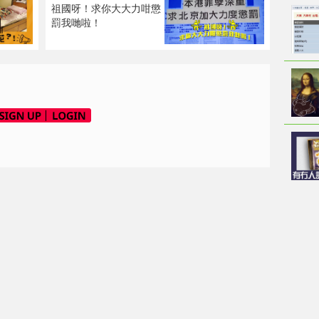
祖國呀！求你大大力咁懲
罰我哋啦！