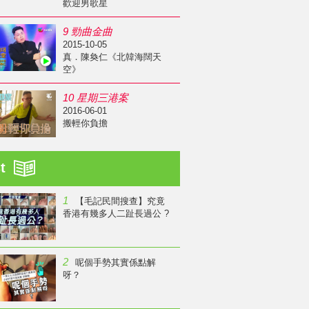
歡迎男歌星
9 勁曲金曲
2015-10-05
真．陳奐仁《北韓海闊天
空》
10 星期三港案
2016-06-01
搬輕你負擔
st
1
【毛記民間搜查】究竟
香港有幾多人二趾長過公 ?
2
呢個手勢其實係點解
呀？