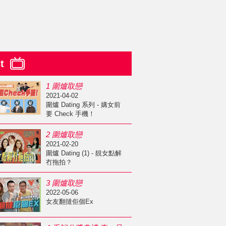
st
1 圍爐取戀
2021-04-02
圍爐 Dating 系列 - 媾女前
要 Check 手機！
2 圍爐取戀
2021-02-20
圍爐 Dating (1) - 靚女點解
冇拖拍？
3 圍爐取戀
2022-05-06
女友翻撻佢個Ex