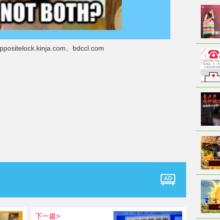
sitelock.kinja.com、bdccl.com
下一篇>