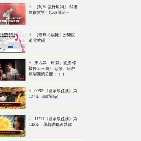
3
【阿Sa強行填詞】 然後
買襪買衫可以做風紀～
4
【最無恥騙徒】扮醫院
來電號碼
5
東方昇「痛腳」被揸 慘
被停工三個月 悲慘、絕密
痛腳回憶公開！！！
6
09/09《國家級任務》第
127集 -減肥戰記
7
11/11《國家級任務》第
132集 - 藉着眼睛說愛你