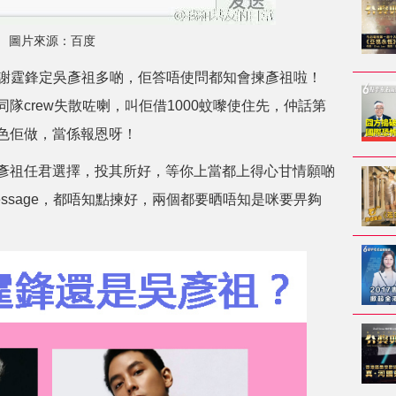
圖片來源：百度
鍾意謝霆鋒定吳彥祖多啲，佢答唔使問都知會揀彥祖啦！
隊crew失散咗喇，叫佢借1000蚊嚟使住先，仲話第
色佢做，當係報恩呀！
彥祖任君選擇，投其所好，等你上當都上得心甘情願啲
ssage，都唔知點揀好，兩個都要晒唔知是咪要畀夠