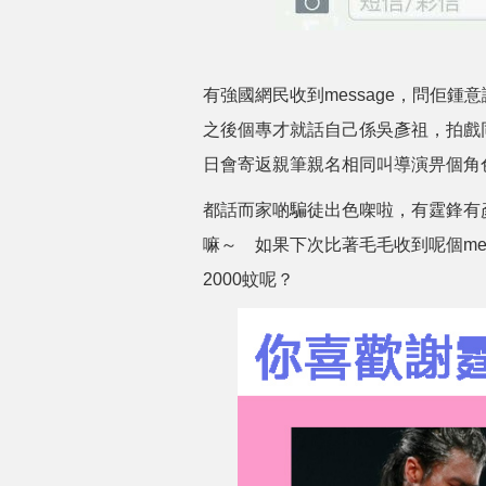
有強國網民收到message，問佢
之後個專才就話自己係吳彥祖，拍戲同
日會寄返親筆親名相同叫導演畀個角
都話而家啲騙徒出色㗎啦，有霆鋒有
嘛～ 如果下次比著毛毛收到呢個me
2000蚊呢？