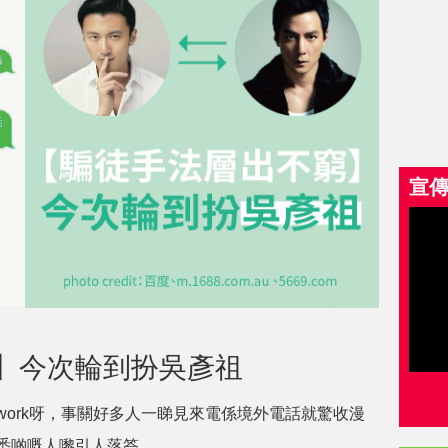
宣
】今次輪到扮吳彥祖
ork呀，事關好多人一睇見來電係境外電話就驚收漫
悉啲嘅人嚟引人落答。