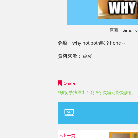
原圖：Sina、oppo
係囉，why not both呢？hehe～
資料來源：
百度
Share
#騙徒手法層出不窮
#今次輪到扮吳彥祖
<上一篇