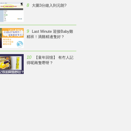
8
大圍3分鐘入到元朗?
9
Last Minute 迎接Baby雞
精班！滴雞精邊隻好？
10
【童年回憶】 有冇人記
得呢兩隻嘢呀？