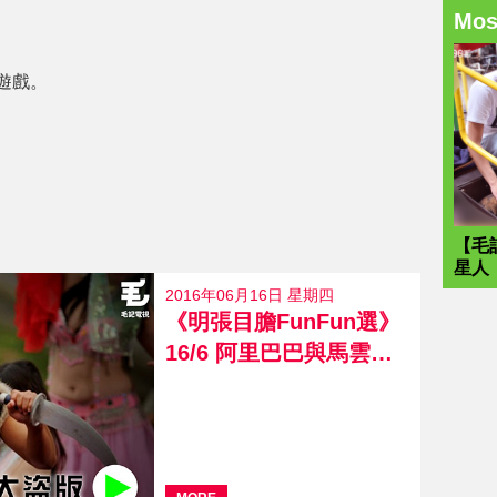
Mo
遊戲。
【毛
星人
2016年06月16日 星期四
《明張目膽FunFun選》
16/6 阿里巴巴與馬雲大盜版