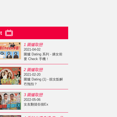
st
1 圍爐取戀
2021-04-02
圍爐 Dating 系列 - 媾女前
要 Check 手機！
2 圍爐取戀
2021-02-20
圍爐 Dating (1) - 靚女點解
冇拖拍？
3 圍爐取戀
2022-05-06
女友翻撻佢個Ex