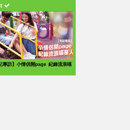
st
記專訪】小情侶開page 紀錄流浪喵