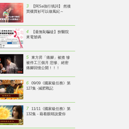
3
【阿Sa強行填詞】 然後
買襪買衫可以做風紀～
4
【最無恥騙徒】扮醫院
來電號碼
5
東方昇「痛腳」被揸 慘
被停工三個月 悲慘、絕密
痛腳回憶公開！！！
6
09/09《國家級任務》第
127集 -減肥戰記
7
11/11《國家級任務》第
132集 - 藉着眼睛說愛你