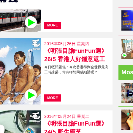
MORE
2016年05月26日 星期四
《明張目膽FunFun選》
26/5 香港人好鍾意返工
今日嘅問題係：今次香港得到全世界最高
Mo
工時殊榮，你有咩想同腦細講呢？
MORE
2016年05月24日 星期二
《明張目膽FunFun選》
24/5 野生靈芝