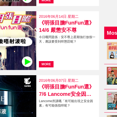
MORE
2016年06月14日 星期二
《明張目膽FunFun選》
14/6 嚴懲安不尊
Mo
今日嘅問題係：安不尊上星期強行放假一
天，應該要受到咩懲罰呢？
MORE
2016年06月07日 星期二
《明張目膽FunFun選》
7/6 Lancome安全因素精華液
Lancome所講嘅「有可能出現之安全因
素」有可能係指咩呢？