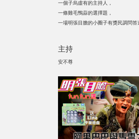
一個子烏虛有的主持人，
一條雞毛鴨蒜的選擇題，
一場明張目膽的小圈子有獎民調問答
主持
安不尊