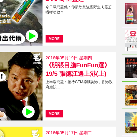
今日嘅問題係：你最欣賞強國野生肉靈芝
嘅咩功效？
MORE
2016年05月19日 星期四
《明張目膽FunFun選》
19/5 張德江遇上港(上)
上半場問題：接待GEM德肛訪港，香港政
府應該……
MORE
2016年05月17日 星期二