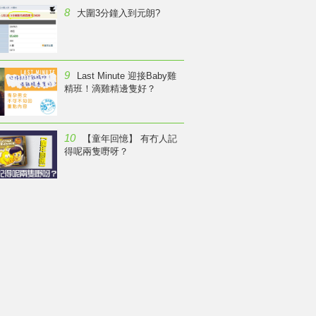
8
大圍3分鐘入到元朗?
9
Last Minute 迎接Baby雞
精班！滴雞精邊隻好？
10
【童年回憶】 有冇人記
得呢兩隻嘢呀？