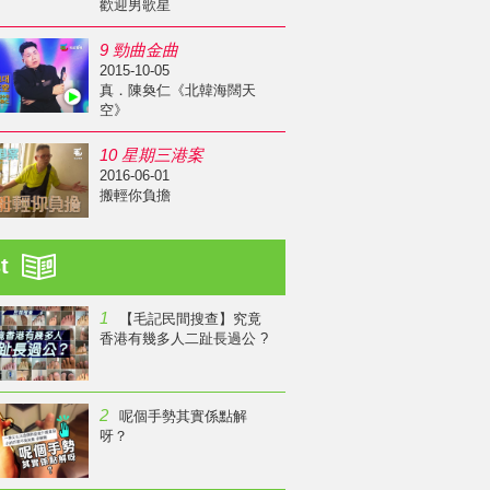
歡迎男歌星
9 勁曲金曲
2015-10-05
真．陳奐仁《北韓海闊天
空》
10 星期三港案
2016-06-01
搬輕你負擔
st
1
【毛記民間搜查】究竟
香港有幾多人二趾長過公 ?
2
呢個手勢其實係點解
呀？