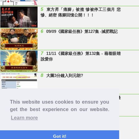
5
東方昇「痛腳」被揸 慘被停工三個月 悲
慘、絕密 痛腳回憶公開！！！
6
09/09《國家級任務》第127集 -減肥戰記
7
11/11《國家級任務》第132集 - 藉着眼睛
說愛你
8
大圍3分鐘入到元朗?
9
Last Minute 迎接Baby雞精班！滴雞精邊
This website uses cookies to ensure you
隻好？
get the best experience on our website.
Learn more
10
【童年回憶】 有冇人記得呢兩隻嘢呀？
Got it!