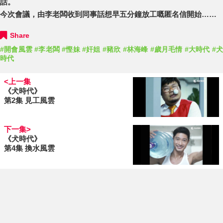
話。
今次會議，由李老闆收到同事話想早五分鐘放工嘅匿名信開始……
Share
#開會風雲
#李老闆
#慳妹
#奸姐
#豬欣
#林海峰
#歲月毛情
#大時代
#
時代
<上一集
《犬時代》
第2集 見工風雲
下一集>
《犬時代》
第4集 換水風雲