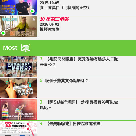
2015-10-05
真．陳奐仁《北韓海闊天空》
10 星期三港案
2016-06-01
搬輕你負擔
Most
1
【毛記民間搜查】究竟香港有幾多人二趾
長過公 ?
2
呢個手勢其實係點解呀？
3
【阿Sa強行填詞】 然後買襪買衫可以做
風紀～
4
【最無恥騙徒】扮醫院來電號碼