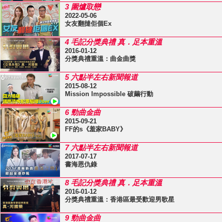
3 圍爐取戀
2022-05-06
女友翻撻佢個Ex
4 毛記分獎典禮 真．足本重溫
2016-01-12
分獎典禮重溫：曲金曲獎
5 六點半左右新聞報道
2015-08-12
Mission Impossible 破繭行動
6 勁曲金曲
2015-09-21
FF的s《羞家BABY》
7 六點半左右新聞報道
2017-07-17
書海恩仇錄
8 毛記分獎典禮 真．足本重溫
2016-01-12
分獎典禮重溫：香港區最受歡迎男歌星
9 勁曲金曲