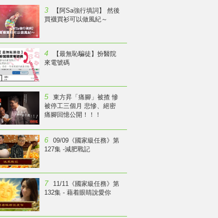
3
【阿Sa強行填詞】 然後
買襪買衫可以做風紀～
4
【最無恥騙徒】扮醫院
來電號碼
5
東方昇「痛腳」被揸 慘
被停工三個月 悲慘、絕密
痛腳回憶公開！！！
6
09/09《國家級任務》第
127集 -減肥戰記
7
11/11《國家級任務》第
132集 - 藉着眼睛說愛你