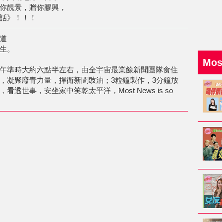
你靚景，贈你膠興，
涼話》！！！
道
生。
Mo
午準時大約六點半左右，由全宇宙最業餘新聞團隊食住
，凝聚廢青力量，捍衛新聞豉油；3粒鐘製作，3分鐘放
透世事，安坐家中笑乾太平洋，Most News is so