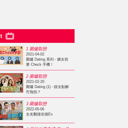
st
1 圍爐取戀
2021-04-02
圍爐 Dating 系列 - 媾女前
要 Check 手機！
2 圍爐取戀
2021-02-20
圍爐 Dating (1) - 靚女點解
冇拖拍？
3 圍爐取戀
2022-05-06
女友翻撻佢個Ex