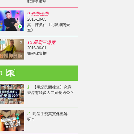
歡迎男歌星
9 勁曲金曲
2015-10-05
真．陳奐仁《北韓海闊天
空》
10 星期三港案
2016-06-01
搬輕你負擔
st
1
【毛記民間搜查】究竟
香港有幾多人二趾長過公 ?
2
呢個手勢其實係點解
呀？