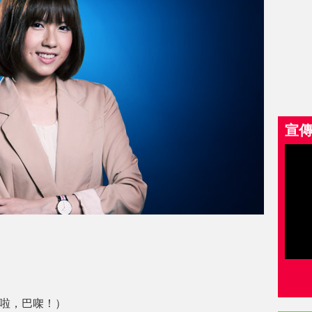
宣
0啦，巴㗎！）