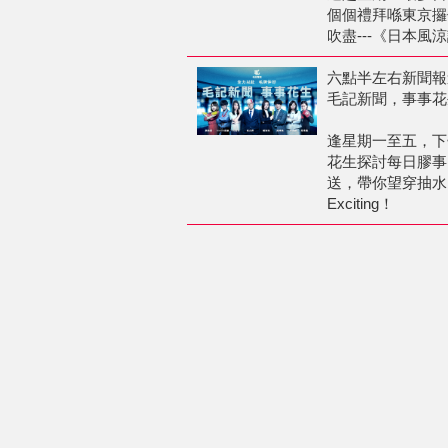
個個禮拜喺東京攞
吹盡---《日本風
六點半左右新聞報
毛記新聞，事事花
逢星期一至五，下
花生探討每日膠事
送，帶你望穿抽水，看
Exciting！