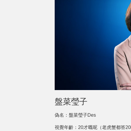
盤菜瑩子
偽名：盤菜瑩子Des
視覺年齡：20才嘅呢（老虎蟹都答2