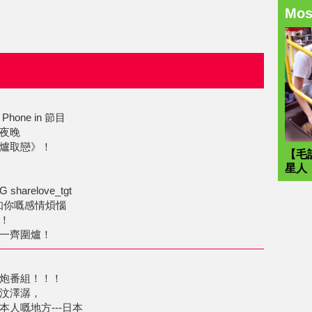
Mo
one in 節目
夜晚
爐取戀》！
【毛
星人
sharelove_tgt
哋知你嘅感情煩惱
！
一齊圍爐！
炮番組！！！
汶澤潺，
人嘅地方---日本