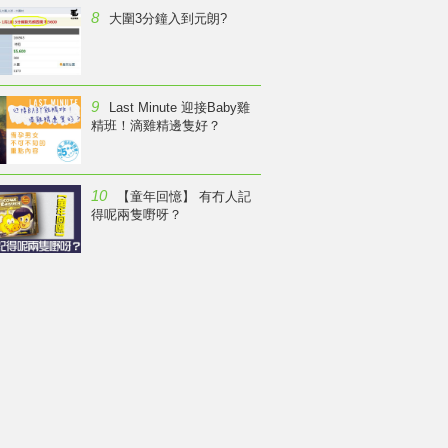
8
大圍3分鐘入到元朗?
9
Last Minute 迎接Baby雞
精班！滴雞精邊隻好？
10
【童年回憶】 有冇人記
得呢兩隻嘢呀？