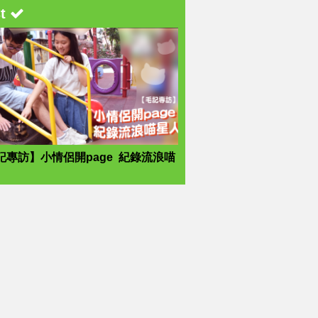
st
記專訪】小情侶開page 紀錄流浪喵