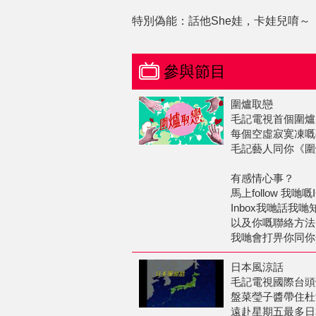
特別偽能：話他She娃，卡娃兒唷～
參與節目
圍爐取戀
毛記電視首個圍爐 Ph
每個空虛寂寞凍嘅
毛記藝人同你《圍
有感情心事？
馬上follow 我哋嘅IG 
Inbox我哋話我
以及你嘅聯絡方法
我哋會打畀你同你
日本風涼話
毛記電視國際台頭
盤菜瑩子醬帶住杜
遠赴星期五最多日本