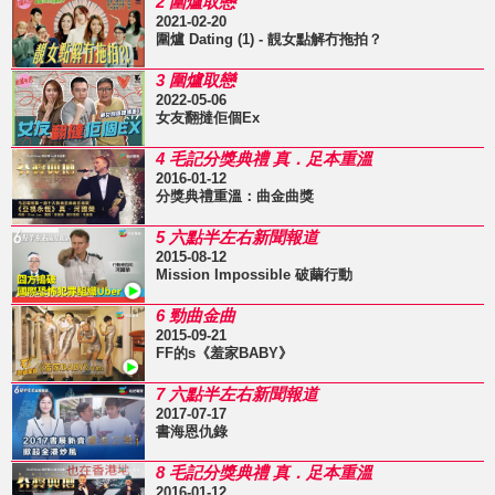
2 圍爐取戀
2021-02-20
圍爐 Dating (1) - 靚女點解冇拖拍？
3 圍爐取戀
2022-05-06
女友翻撻佢個Ex
4 毛記分獎典禮 真．足本重溫
2016-01-12
分獎典禮重溫：曲金曲獎
5 六點半左右新聞報道
2015-08-12
Mission Impossible 破繭行動
6 勁曲金曲
2015-09-21
FF的s《羞家BABY》
7 六點半左右新聞報道
2017-07-17
書海恩仇錄
8 毛記分獎典禮 真．足本重溫
2016-01-12