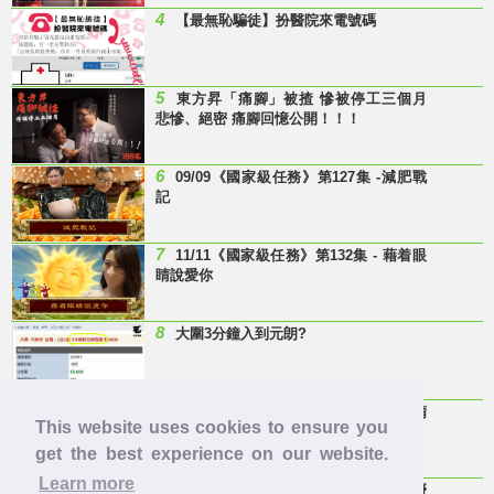
4
【最無恥騙徒】扮醫院來電號碼
5
東方昇「痛腳」被揸 慘被停工三個月
悲慘、絕密 痛腳回憶公開！！！
6
09/09《國家級任務》第127集 -減肥戰
記
7
11/11《國家級任務》第132集 - 藉着眼
睛說愛你
8
大圍3分鐘入到元朗?
9
Last Minute 迎接Baby雞精班！滴雞精
This website uses cookies to ensure you
邊隻好？
get the best experience on our website.
Learn more
10
【童年回憶】 有冇人記得呢兩隻嘢