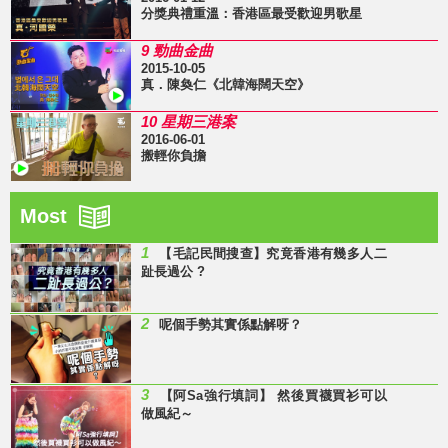
分獎典禮重溫：香港區最受歡迎男歌星
9 勁曲金曲
2015-10-05
真．陳奐仁《北韓海闊天空》
10 星期三港案
2016-06-01
搬輕你負擔
Most
1
【毛記民間搜查】究竟香港有幾多人二
趾長過公 ?
2
呢個手勢其實係點解呀？
3
【阿Sa強行填詞】 然後買襪買衫可以
做風紀～