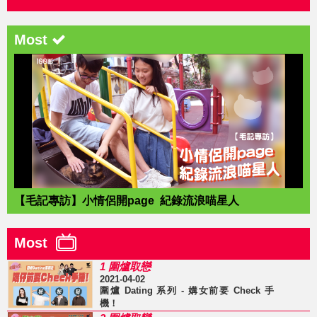
Most
【毛記專訪】小情侶開page 紀錄流浪喵星人
Most
1 圍爐取戀
2021-04-02
圍爐 Dating 系列 - 媾女前要 Check 手
機！