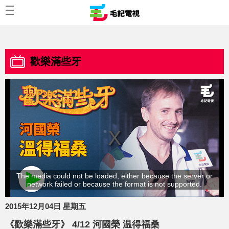
歡樂滿些牙
The media could not be loaded, either because the server or
network failed or because the format is not supported.
2015年12月04日 星期五
《歡樂滿些牙》 4/12 河國榮 温得福桑