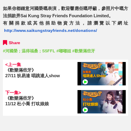
如果你都鍾意河國榮嘅表演，歡迎響應佢嘅呼籲，參照片中嘅方
法捐款畀Sai Kung Stray Friends Foundation Limited。
有關捐款或其他捐助物資方法，請瀏覽以下網址
http://www.saikungstrayfriends.net/donations/
Share
#河國榮；温得福桑；SSFFL
#嘟嘟姐
#歡樂滿些牙
<上一集
《歡樂滿些牙》
27/11 狄易達 唱跳達人show
下一集>
《歡樂滿些牙》
11/12 杜小喬 打呔娘娘