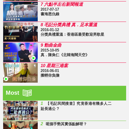
7 六點半左右新聞報道
2017-07-17
書海恩仇錄
8 毛記分獎典禮 真．足本重溫
2016-01-12
分獎典禮重溫：香港區最受歡迎男歌星
9 勁曲金曲
2015-10-05
真．陳奐仁《北韓海闊天空》
10 星期三港案
2016-06-01
搬輕你負擔
Most
1
【毛記民間搜查】究竟香港有幾多人二
趾長過公 ?
2
呢個手勢其實係點解呀？