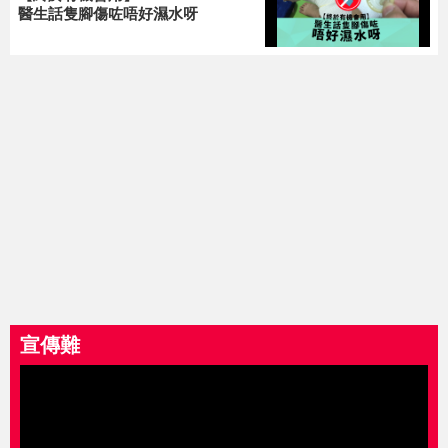
醫生話隻腳傷咗唔好濕水呀
宣傳難