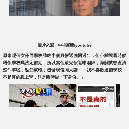
圖片來源：中視新聞/youtube
原來呢個女仔同學校請咗半個月假返強國過年，但佢離境嘅時候
唔係學校嘅法定假期，所以當佢放完假返嚟嗰陣，海關就想查清
楚件事啦，點知就喺手機發現佢同人講：「我不喜歡這個學校，
不是真的想上學，只是臨時掛一下身份。」