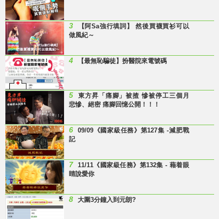
3
【阿Sa強行填詞】 然後買襪買衫可以
做風紀～
4
【最無恥騙徒】扮醫院來電號碼
5
東方昇「痛腳」被揸 慘被停工三個月
悲慘、絕密 痛腳回憶公開！！！
6
09/09《國家級任務》第127集 -減肥戰
記
7
11/11《國家級任務》第132集 - 藉着眼
睛說愛你
8
大圍3分鐘入到元朗?