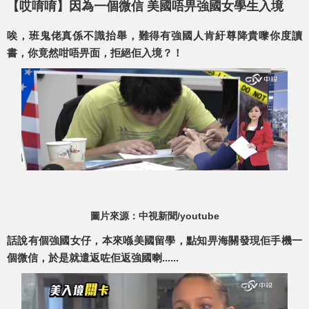
【哎唷唷】因為一個微信 美國唔畀強國女學生入境
唉，班鬼佬真係不識抬舉，難得有強國人肯紆尊降貴嚟你度讀
書，你竟然咁唔畀面，拒絕佢入境？！
圖片來源：中視新聞/youtube
話說有個強國女仔，本來喺美國留學，點知畀海關發現佢手機一
個微信，於是就遣返咗佢返強國喇......