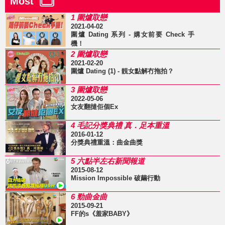
Most
1 圍爐取戀
2021-04-02
圍爐 Dating 系列 - 媾女前要 Check 手
機！
2 圍爐取戀
2021-02-20
圍爐 Dating (1) - 靚女點解冇拖拍？
3 圍爐取戀
2022-05-06
女友翻撻佢個Ex
4 毛記分獎典禮 真．足本重溫
2016-01-12
分獎典禮重溫：曲金曲獎
5 六點半左右新聞報道
2015-08-12
Mission Impossible 破繭行動
6 勁曲金曲
2015-09-21
FF的s《羞家BABY》