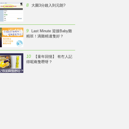
8
大圍3分鐘入到元朗?
9
Last Minute 迎接Baby雞
精班！滴雞精邊隻好？
10
【童年回憶】 有冇人記
得呢兩隻嘢呀？