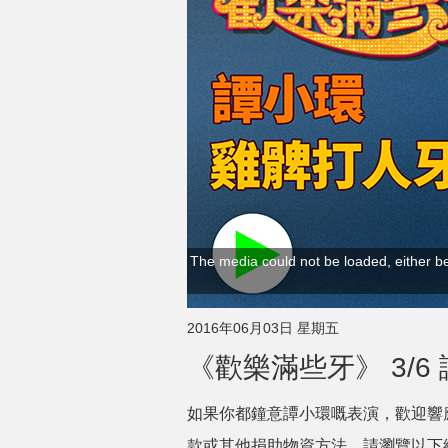
The media could not be loaded, either be
2016年06月03日 星期五
《歡樂滿些牙》 3/6
如果你都鐘意譚小環嘅表演，歡迎響
款或其他捐助物資方法，請瀏覽以下網址：htt