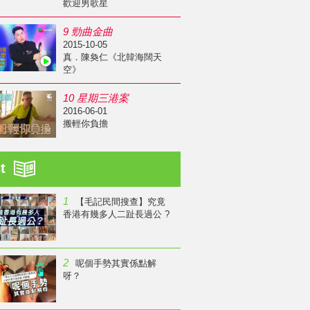
歡迎男歌星
9 勁曲金曲
2015-10-05
真．陳奐仁《北韓海闊天
空》
10 星期三港案
2016-06-01
搬輕你負擔
st
1
【毛記民間搜查】究竟
香港有幾多人二趾長過公 ?
2
呢個手勢其實係點解
呀？