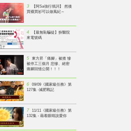
3
【阿Sa強行填詞】 然後
買襪買衫可以做風紀～
4
【最無恥騙徒】扮醫院
來電號碼
5
東方昇「痛腳」被揸 慘
被停工三個月 悲慘、絕密
痛腳回憶公開！！！
6
09/09《國家級任務》第
127集 -減肥戰記
7
11/11《國家級任務》第
132集 - 藉着眼睛說愛你