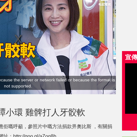
宣
cause the server or network failed or because the format is
not supported.
 譚小環 雞髀打人牙骹軟
應佢嘅呼籲，參照片中嘅方法捐款畀奧比斯 ，有關捐
p://goo.gl/aZog8b