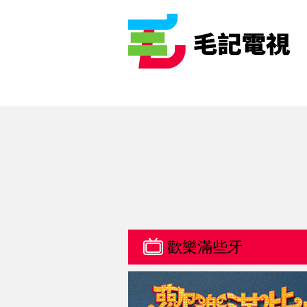
歡樂滿些牙