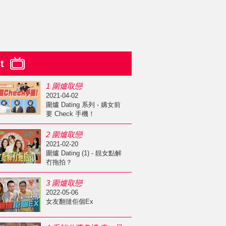
st
1 圍爐取戀
2021-04-02
圍爐 Dating 系列 - 媾女前
要 Check 手機！
2 圍爐取戀
2021-02-20
圍爐 Dating (1) - 靚女點解
冇拖拍？
3 圍爐取戀
2022-05-06
女友翻撻佢個Ex