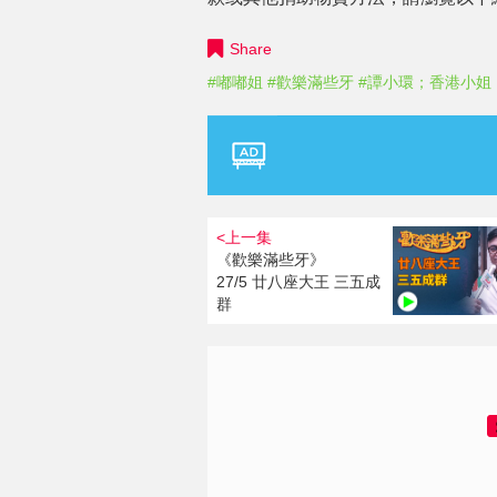
Share
#嘟嘟姐
#歡樂滿些牙
#譚小環；香港小姐
<上一集
《歡樂滿些牙》
27/5 廿八座大王 三五成
群