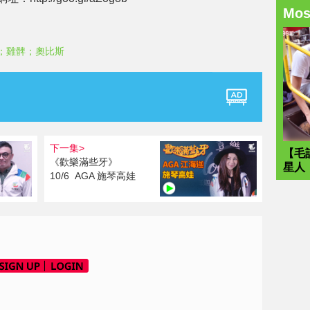
Mo
；雞髀；奧比斯
下一集>
【毛
《歡樂滿些牙》
星人
10/6 AGA 施琴高娃