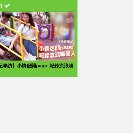
st
記專訪】小情侶開page 紀錄流浪喵