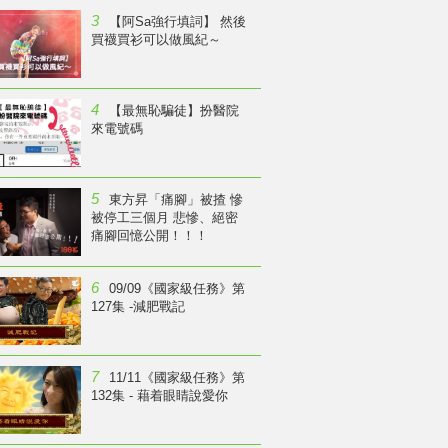
3
【阿Sa強行填詞】 然後
買襪買衫可以做風紀～
4
【最無恥騙徒】扮醫院
來電號碼
5
東方昇「痛腳」被揸 慘
被停工三個月 悲慘、絕密
痛腳回憶公開！！！
6
09/09《國家級任務》第
127集 -減肥戰記
7
11/11《國家級任務》第
132集 - 藉着眼睛說愛你