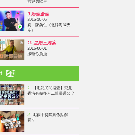
歡迎男歌星
9 勁曲金曲
2015-10-05
真．陳奐仁《北韓海闊天
空》
10 星期三港案
2016-06-01
搬輕你負擔
st
1
【毛記民間搜查】究竟
香港有幾多人二趾長過公 ?
2
呢個手勢其實係點解
呀？