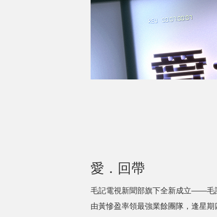
愛．回帶
毛記電視新聞部旗下全新成立——毛
由黃慘盈率領最強業餘團隊，逢星期