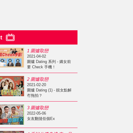
st
1 圍爐取戀
2021-04-02
圍爐 Dating 系列 - 媾女前
要 Check 手機！
2 圍爐取戀
2021-02-20
圍爐 Dating (1) - 靚女點解
冇拖拍？
3 圍爐取戀
2022-05-06
女友翻撻佢個Ex