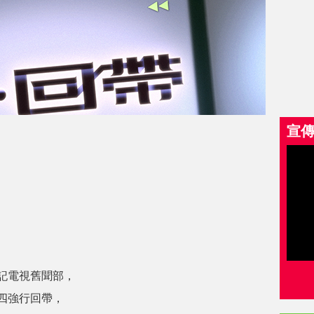
宣
記電視舊聞部，
四強行回帶，