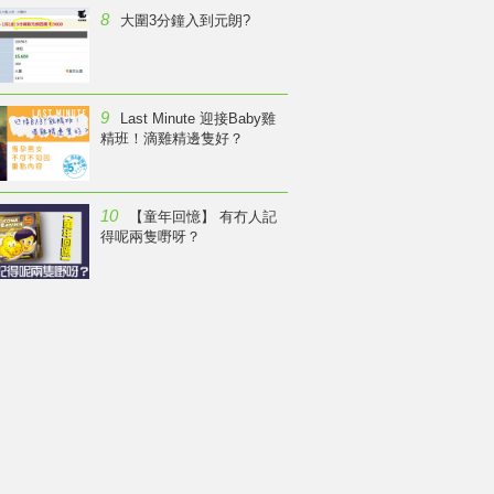
8
大圍3分鐘入到元朗?
9
Last Minute 迎接Baby雞
精班！滴雞精邊隻好？
10
【童年回憶】 有冇人記
得呢兩隻嘢呀？