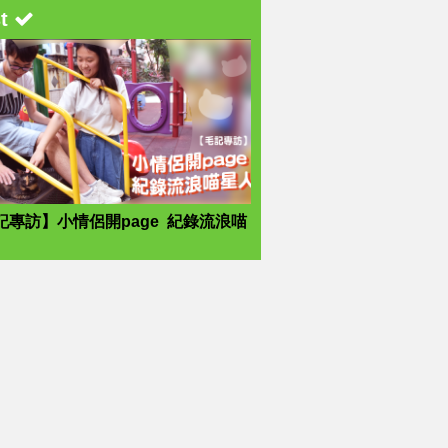
st
記專訪】小情侶開page 紀錄流浪喵