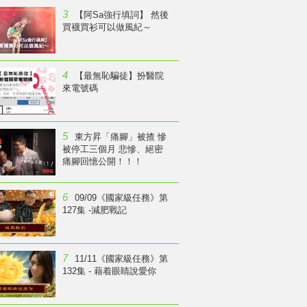
3
【阿Sa強行填詞】 然後
買襪買衫可以做風紀～
4
【最無恥騙徒】扮醫院
來電號碼
5
東方昇「痛腳」被揸 慘
被停工三個月 悲慘、絕密
痛腳回憶公開！！！
6
09/09《國家級任務》第
127集 -減肥戰記
7
11/11《國家級任務》第
132集 - 藉着眼睛說愛你