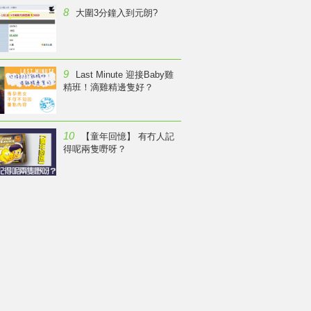
8
大圍3分鐘入到元朗?
9
Last Minute 迎接Baby雞
精班！滴雞精邊隻好？
10
【童年回憶】 有冇人記
得呢兩隻嘢呀？