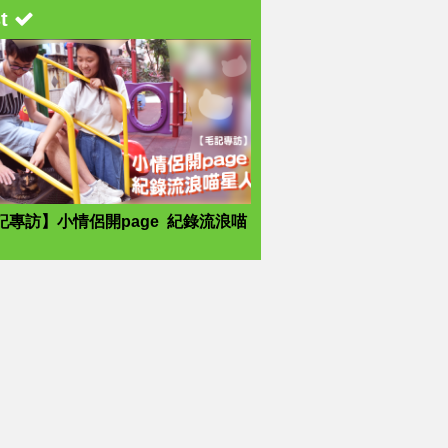
st
記專訪】小情侶開page 紀錄流浪喵