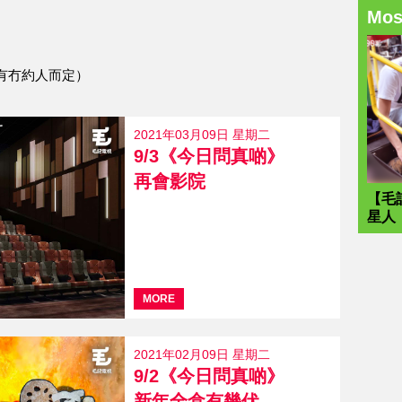
Mo
有冇約人而定）
2021年03月09日 星期二
9/3《今日問真啲》
再會影院
【毛
星人
MORE
2021年02月09日 星期二
9/2《今日問真啲》
新年全盒有幾伏