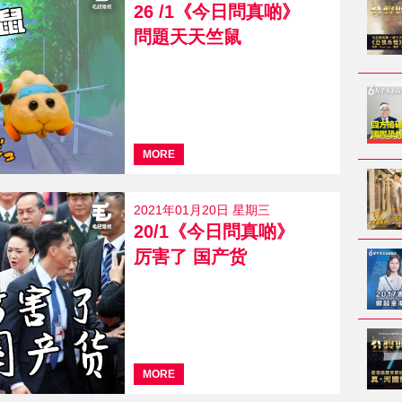
26 /1《今日問真啲》
問題天天竺鼠
MORE
2021年01月20日 星期三
20/1《今日問真啲》
厉害了 国产货
MORE