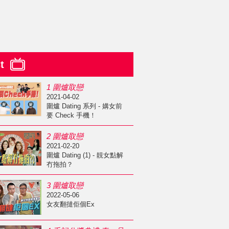
st
1 圍爐取戀
2021-04-02
圍爐 Dating 系列 - 媾女前
要 Check 手機！
2 圍爐取戀
2021-02-20
圍爐 Dating (1) - 靚女點解
冇拖拍？
3 圍爐取戀
2022-05-06
女友翻撻佢個Ex