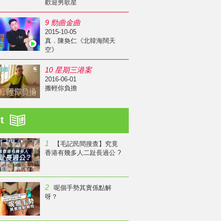
歡迎男歌星
9 勁曲金曲
2015-10-05
真．陳奐仁《北韓海闊天
空》
10 星期三港案
2016-06-01
搬輕你負擔
st
1
【毛記民間搜查】究竟
香港有幾多人二趾長過公 ?
2
呢個手勢其實係點解
呀？