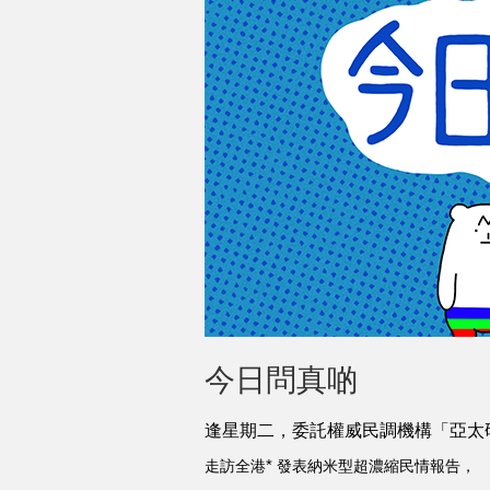
今日問真啲
逢星期二，委託
權威民調機構「
亞太
走訪全港
*
發表納米型超濃縮民情報告，