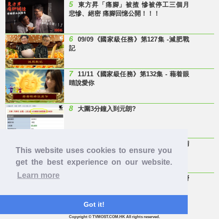
5
東方昇「痛腳」被揸 慘被停工三個月
悲慘、絕密 痛腳回憶公開！！！
6
09/09《國家級任務》第127集 -減肥戰
記
7
11/11《國家級任務》第132集 - 藉着眼
睛說愛你
8
大圍3分鐘入到元朗?
9
Last Minute 迎接Baby雞精班！滴雞精
This website uses cookies to ensure you
邊隻好？
get the best experience on our website.
Learn more
10
【童年回憶】 有冇人記得呢兩隻嘢
呀？
Got it!
Copyright © TVMOST.COM.HK All rights reserved.