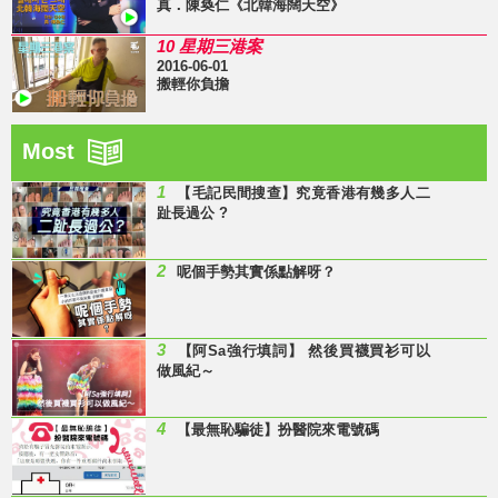
真．陳奐仁《北韓海闊天空》
10 星期三港案
2016-06-01
搬輕你負擔
Most
1
【毛記民間搜查】究竟香港有幾多人二
趾長過公 ?
2
呢個手勢其實係點解呀？
3
【阿Sa強行填詞】 然後買襪買衫可以
做風紀～
4
【最無恥騙徒】扮醫院來電號碼