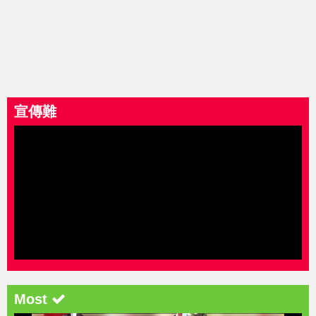
宣傳難
Most