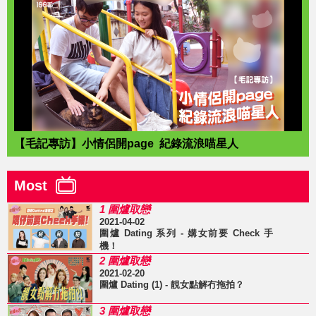
【毛記專訪】小情侶開page 紀錄流浪喵星人
Most
1 圍爐取戀
2021-04-02
圍爐 Dating 系列 - 媾女前要 Check 手
機！
2 圍爐取戀
2021-02-20
圍爐 Dating (1) - 靚女點解冇拖拍？
3 圍爐取戀