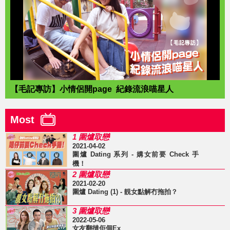
【毛記專訪】小情侶開page 紀錄流浪喵星人
Most
1 圍爐取戀
2021-04-02
圍爐 Dating 系列 - 媾女前要 Check 手
機！
2 圍爐取戀
2021-02-20
圍爐 Dating (1) - 靚女點解冇拖拍？
3 圍爐取戀
2022-05-06
女友翻撻佢個Ex