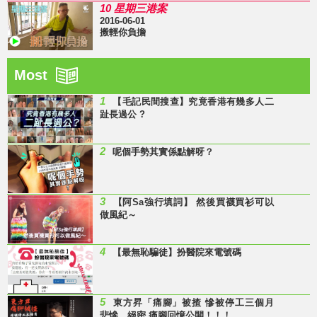
10 星期三港案
2016-06-01
搬輕你負擔
Most
1
【毛記民間搜查】究竟香港有幾多人二
趾長過公 ?
2
呢個手勢其實係點解呀？
3
【阿Sa強行填詞】 然後買襪買衫可以
做風紀～
4
【最無恥騙徒】扮醫院來電號碼
5
東方昇「痛腳」被揸 慘被停工三個月
悲慘、絕密 痛腳回憶公開！！！