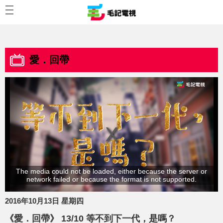
愛．回帶
The media could not be loaded, either because the server or
network failed or because the format is not supported.
2016年10月13日 星期四
《愛．回帶》 13/10 等不到下一代，是嗎？