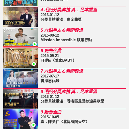
4 毛記分獎典禮 真．足本重溫
2016-01-12
分獎典禮重溫：曲金曲獎
5 六點半左右新聞報道
2015-08-12
Mission Impossible 破繭行動
6 勁曲金曲
2015-09-21
FF的s《羞家BABY》
7 六點半左右新聞報道
2017-07-17
書海恩仇錄
8 毛記分獎典禮 真．足本重溫
2016-01-12
分獎典禮重溫：香港區最受歡迎男歌星
9 勁曲金曲
2015-10-05
真．陳奐仁《北韓海闊天空》