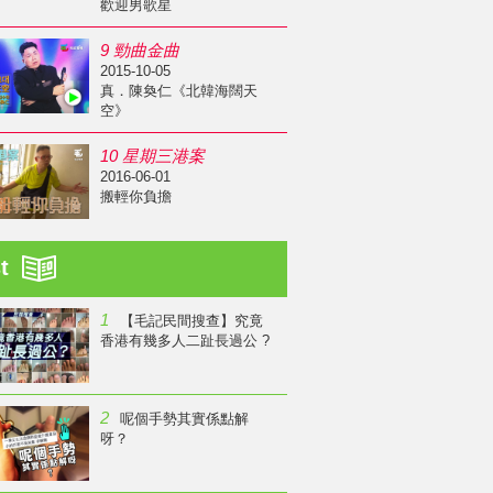
歡迎男歌星
9 勁曲金曲
2015-10-05
真．陳奐仁《北韓海闊天
空》
10 星期三港案
2016-06-01
搬輕你負擔
st
1
【毛記民間搜查】究竟
香港有幾多人二趾長過公 ?
2
呢個手勢其實係點解
呀？