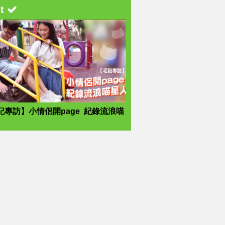
st
記專訪】小情侶開page 紀錄流浪喵