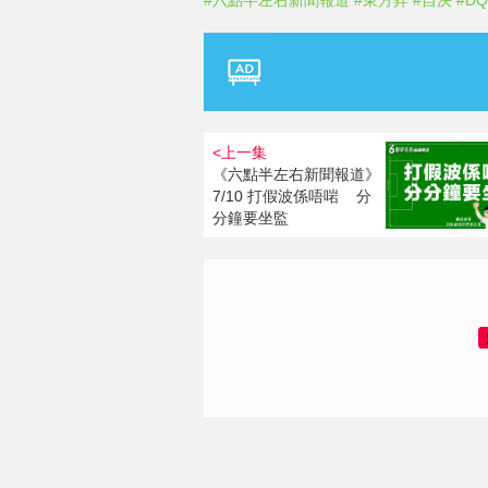
#六點半左右新聞報道
#東方昇
#自決
#DQ
<上一集
《六點半左右新聞報道》
7/10 打假波係唔啱 分
分鐘要坐監