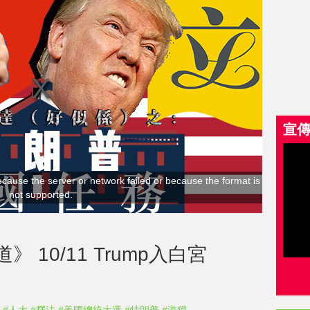
宣
cause the server or network failed or because the format is
not supported.
10/11 Trump入白宮