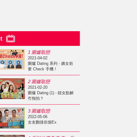
st
1 圍爐取戀
2021-04-02
圍爐 Dating 系列 - 媾女前
要 Check 手機！
2 圍爐取戀
2021-02-20
圍爐 Dating (1) - 靚女點解
冇拖拍？
3 圍爐取戀
2022-05-06
女友翻撻佢個Ex