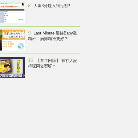
8
大圍3分鐘入到元朗?
9
Last Minute 迎接Baby雞
精班！滴雞精邊隻好？
10
【童年回憶】 有冇人記
得呢兩隻嘢呀？