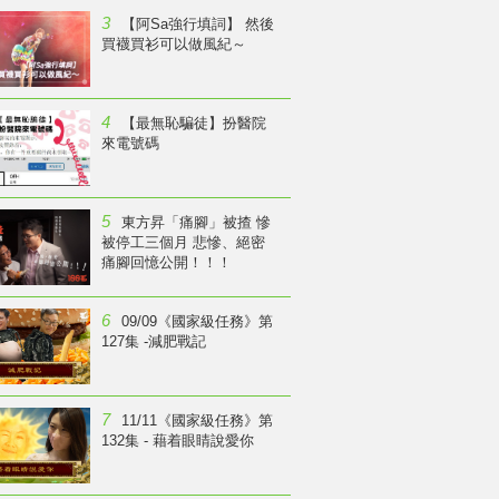
3
【阿Sa強行填詞】 然後
買襪買衫可以做風紀～
4
【最無恥騙徒】扮醫院
來電號碼
5
東方昇「痛腳」被揸 慘
被停工三個月 悲慘、絕密
痛腳回憶公開！！！
6
09/09《國家級任務》第
127集 -減肥戰記
7
11/11《國家級任務》第
132集 - 藉着眼睛說愛你