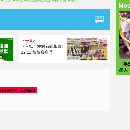
#人大
#釋法
#美國總統大選
#特朗普
#港獨
Mo
下一集>
《六點半左右新聞報道》
22/11 娘娘真多兵
【毛
星人