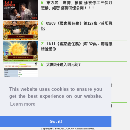
5
東方昇「痛腳」被揸 慘被停工三個月
悲慘、絕密 痛腳回憶公開！！！
6
09/09《國家級任務》第127集 -減肥戰
記
7
11/11《國家級任務》第132集 - 藉着眼
睛說愛你
8
大圍3分鐘入到元朗?
9
Last Minute 迎接Baby雞精班！滴雞精
This website uses cookies to ensure you
邊隻好？
get the best experience on our website.
Learn more
10
【童年回憶】 有冇人記得呢兩隻嘢
呀？
Got it!
Copyright © TVMOST.COM.HK All rights reserved.