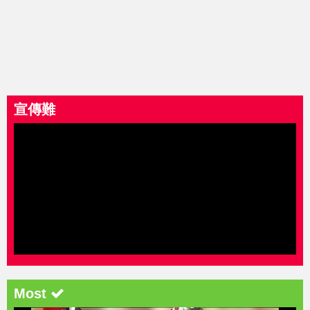
宣傳難
Most