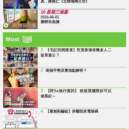
真．陳奐仁《北韓海闊天空》
10 星期三港案
2016-06-01
搬輕你負擔
Most
1
【毛記民間搜查】究竟香港有幾多人二
趾長過公 ?
2
呢個手勢其實係點解呀？
3
【阿Sa強行填詞】 然後買襪買衫可以
做風紀～
4
【最無恥騙徒】扮醫院來電號碼