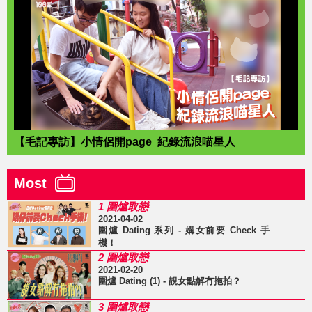
【毛記專訪】小情侶開page 紀錄流浪喵星人
Most
1 圍爐取戀
2021-04-02
圍爐 Dating 系列 - 媾女前要 Check 手
機！
2 圍爐取戀
2021-02-20
圍爐 Dating (1) - 靚女點解冇拖拍？
3 圍爐取戀