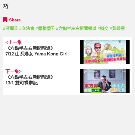
巧
Share
#蔣麗芸
#立法會
#盤菜瑩子
#六點半左右新聞報道
#嗌交
#黃碧雲
<上一集
《六點半左右新聞報道》
7/12 山系港女 Yama Kong Girl
下一集>
《六點半左右新聞報道》
13/1 雙司裸辭記