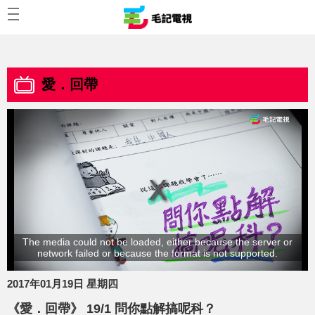
愛．回帶
The media could not be loaded, either because the server or
network failed or because the format is not supported.
2017年01月19日 星期四
《愛．回帶》 19/1 問你點解搞呢科？