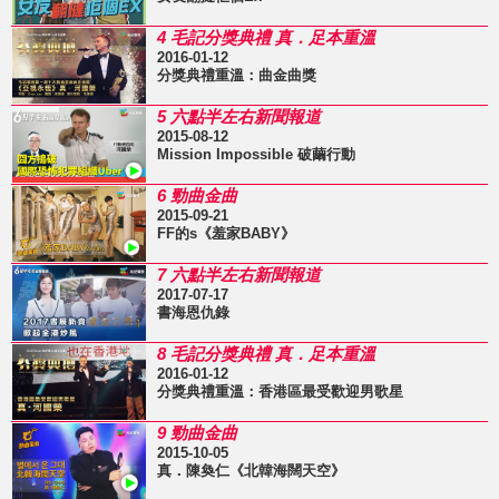
4 毛記分獎典禮 真．足本重溫
2016-01-12
分獎典禮重溫：曲金曲獎
5 六點半左右新聞報道
2015-08-12
Mission Impossible 破繭行動
6 勁曲金曲
2015-09-21
FF的s《羞家BABY》
7 六點半左右新聞報道
2017-07-17
書海恩仇錄
8 毛記分獎典禮 真．足本重溫
2016-01-12
分獎典禮重溫：香港區最受歡迎男歌星
9 勁曲金曲
2015-10-05
真．陳奐仁《北韓海闊天空》