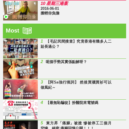
10 星期三港案
2016-06-01
搬輕你負擔
Most
1
【毛記民間搜查】究竟香港有幾多人二
趾長過公 ?
2
呢個手勢其實係點解呀？
3
【阿Sa強行填詞】 然後買襪買衫可以
做風紀～
4
【最無恥騙徒】扮醫院來電號碼
5
東方昇「痛腳」被揸 慘被停工三個月
悲慘、絕密 痛腳回憶公開！！！