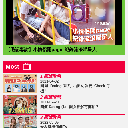
【毛記專訪】小情侶開page 紀錄流浪喵星人
Most
1 圍爐取戀
2021-04-02
圍爐 Dating 系列 - 媾女前要 Check 手
機！
2 圍爐取戀
2021-02-20
圍爐 Dating (1) - 靚女點解冇拖拍？
3 圍爐取戀
2022-05-06
女友翻撻佢個Ex