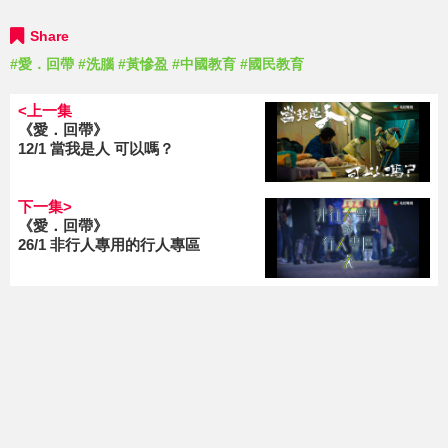
Share
#愛．回帶
#洗腦
#黃慘盈
#中國教育
#國民教育
<上一集
《愛．回帶》
12/1 當我是人 可以嗎？
下一集>
《愛．回帶》
26/1 非行人專用的行人專區