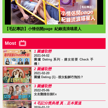
【毛記專訪】小情侶開page 紀錄流浪喵星人
Most
1 圍爐取戀
2021-04-02
圍爐 Dating 系列 - 媾女前要 Check 手
機！
2 圍爐取戀
2021-02-20
圍爐 Dating (1) - 靚女點解冇拖拍？
3 圍爐取戀
2022-05-06
女友翻撻佢個Ex
4 毛記分獎典禮 真．足本重溫
2016-01-12