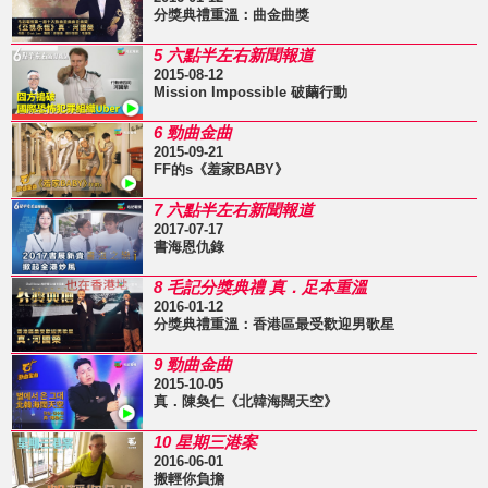
分獎典禮重溫：曲金曲獎
5 六點半左右新聞報道
2015-08-12
Mission Impossible 破繭行動
6 勁曲金曲
2015-09-21
FF的s《羞家BABY》
7 六點半左右新聞報道
2017-07-17
書海恩仇錄
8 毛記分獎典禮 真．足本重溫
2016-01-12
分獎典禮重溫：香港區最受歡迎男歌星
9 勁曲金曲
2015-10-05
真．陳奐仁《北韓海闊天空》
10 星期三港案
2016-06-01
搬輕你負擔