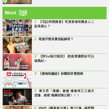
Most
1
【毛記民間搜查】究竟香港有幾多人二
趾長過公 ?
2
呢個手勢其實係點解呀？
3
【阿Sa強行填詞】 然後買襪買衫可以
做風紀～
4
【最無恥騙徒】扮醫院來電號碼
5
東方昇「痛腳」被揸 慘被停工三個月
悲慘、絕密 痛腳回憶公開！！！
6
09/09《國家級任務》第127集 -減肥戰