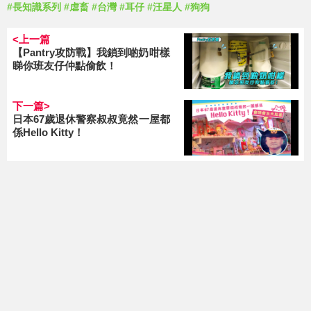
#長知識系列
#虐畜
#台灣
#耳仔
#汪星人
#狗狗
<上一篇
【Pantry攻防戰】我鎖到啲奶咁樣
睇你班友仔仲點偷飲！
下一篇>
日本67歲退休警察叔叔竟然一屋都
係Hello Kitty！