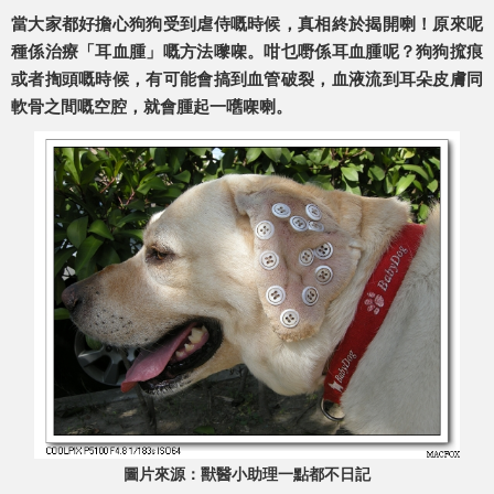
當大家都好擔心狗狗受到虐侍嘅時候，真相終於揭開喇！原來呢
種係治療「耳血腫」嘅方法嚟㗎。咁乜嘢係耳血腫呢？狗狗搲痕
或者揈頭嘅時候，有可能會搞到血管破裂，血液流到耳朵皮膚同
軟骨之間嘅空腔，就會腫起一嚿㗎喇。
圖片來源：獸醫小助理一點都不日記