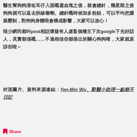
醫生幫狗狗清咗耳仔入面嘅凝血塊之後，就會縫針，幾星期之後
狗狗就可以返去拆線㗎喇。縫針嘅時候加多粒鈕，可以平均把腫
脹壓制，對狗狗身體唔會構成影響，大家可以放心！
唔少網民都叫post相話懷疑有人虐畜個樓主下次google下先好話
人，其實都係嘅……不過相信佢都係出於關心狗狗啫，大家就原
諒佢啦～
封面圖片、資料來源連結：
Yen-Min Wu
、
獸醫小助理一點都不
日記
Share