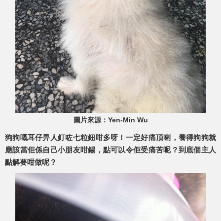
圖片來源：Yen-Min Wu
狗狗嘅耳仔畀人釘咗七粒鈕咁多呀！一定好痛頂喇，養得狗狗就
應該當佢係自己小朋友咁錫，點可以令佢受痛苦呢？到底個主人
點解要咁做呢？