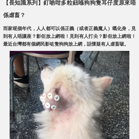
【長知識系列】釘啲咁多粒鈕喺狗狗隻耳仔度原來唔
係虐畜？
而家呢個年代，人人都可以係正義（或者正義魔人）嘅化身，見
到有人唔讓座？影佢放上網啦！見到有人打尖？影佢放上網啦！
最近台灣都有個網民影咗隻狗狗放上網，話懷疑有人虐畜啵。