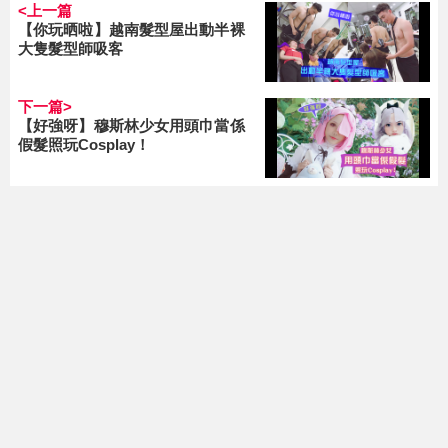
<上一篇
【你玩晒啦】越南髮型屋出動半裸
大隻髮型師吸客
下一篇>
【好強呀】穆斯林少女用頭巾當係
假髮照玩Cosplay！