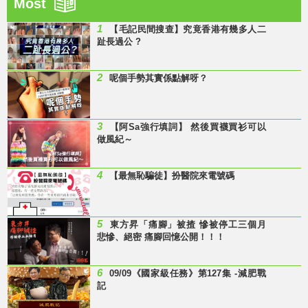
Most
1
【毛記民間搜查】究竟香港有幾多人二
趾長過公 ?
2
呢個手勢其實係點解呀？
3
【阿Sa強行填詞】 然後買襪買衫可以
做風紀～
4
【最無恥騙徒】扮醫院來電號碼
5
東方昇「痛腳」被揸 慘被停工三個月
悲慘、絕密 痛腳回憶公開！！！
6
09/09《國家級任務》第127集 -減肥戰
記