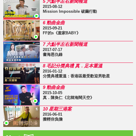
5 六點半左右新聞報道
2015-08-12
Mission Impossible 破繭行動
6 勁曲金曲
2015-09-21
FF的s《羞家BABY》
7 六點半左右新聞報道
2017-07-17
書海恩仇錄
8 毛記分獎典禮 真．足本重溫
2016-01-12
分獎典禮重溫：香港區最受歡迎男歌星
9 勁曲金曲
2015-10-05
真．陳奐仁《北韓海闊天空》
10 星期三港案
2016-06-01
搬輕你負擔