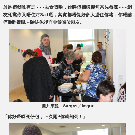
於是佢就唯有走⋯⋯去食嘢啦，你睇佢個樣幾無奈先得㗎⋯⋯網
友死黨你又唔使咁Sad嘅，其實都唔係好多人望住你啫，你唔講
佢哋唔覺嘅～除咗你後面金髮嗰位朋友。
圖片來源：Surgas／imgur
「你好嘢呀死仔包，下次開P你就知死！」