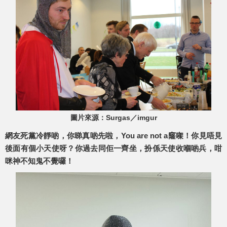
圖片來源：Surgas／imgur
網友死黨冷靜啲，你睇真啲先啦，You are not a窿㗎！你見唔見
後面有個小天使呀？你過去同佢一齊坐，扮係天使收嗰啲兵，咁
咪神不知鬼不覺囉！