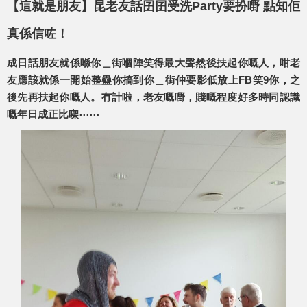
【這就是朋友】昆老友話囝囝受洗Party要扮嘢 點知佢
真係信咗！
成日話朋友就係喺你＿街嗰陣笑得最大聲然後扶起你嘅人，咁老
友應該就係一開始整蠱你搞到你＿街仲要影低放上FB笑9你，之
後先再扶起你嘅人。冇計啦，老友嘅嘢，賤嘅程度好多時同認識
嘅年日成正比㗎⋯⋯