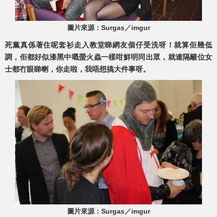
圖片來源：Surgas／imgur
死黨真係著住呢套衫走入教堂睇網友個仔受洗呀！就算佢幾低
調，佢都好似漆黑中嘅螢火蟲一樣咁鮮明同出眾，就連隔籬位女
士都冇眼睇喇，你走啦，我唔想搞大件事呀。
圖片來源：Surgas／imgur