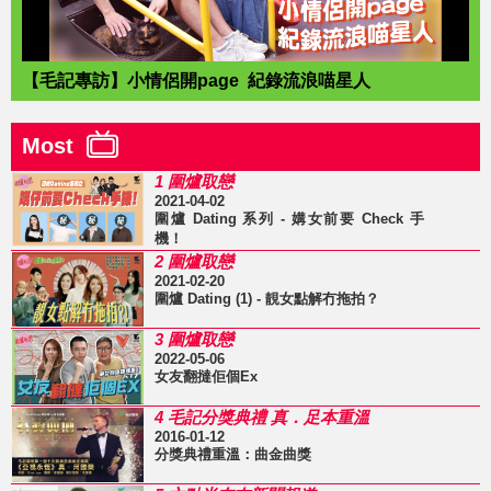
【毛記專訪】小情侶開page 紀錄流浪喵星人
Most
1 圍爐取戀
2021-04-02
圍爐 Dating 系列 - 媾女前要 Check 手
機！
2 圍爐取戀
2021-02-20
圍爐 Dating (1) - 靚女點解冇拖拍？
3 圍爐取戀
2022-05-06
女友翻撻佢個Ex
4 毛記分獎典禮 真．足本重溫
2016-01-12
分獎典禮重溫：曲金曲獎