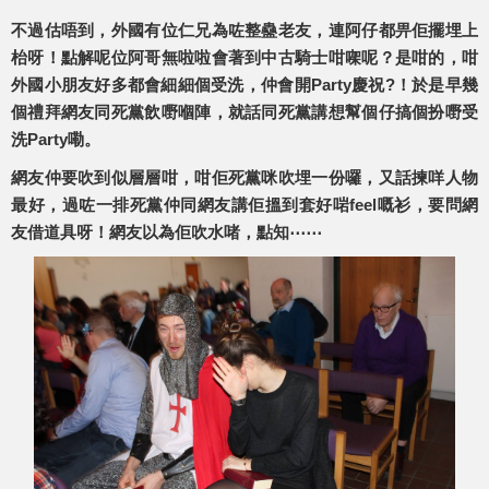
不過估唔到，外國有位仁兄為咗整蠱老友，連阿仔都畀佢擺埋上
枱呀！點解呢位阿哥無啦啦會著到中古騎士咁㗎呢？是咁的，咁
外國小朋友好多都會細細個受洗，仲會開Party慶祝?！於是早幾
個禮拜網友同死黨飲嘢嗰陣，就話同死黨講想幫個仔搞個扮嘢受
洗Party嘞。
網友仲要吹到似層層咁，咁佢死黨咪吹埋一份囉，又話揀咩人物
最好，過咗一排死黨仲同網友講佢搵到套好啱feel嘅衫，要問網
友借道具呀！網友以為佢吹水啫，點知⋯⋯