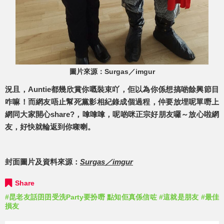
圖片來源：Surgas／imgur
況且，Auntie都幾欣賞你嘅裝束吖，佢以為你係想搞啲餘興節目
咋嘛！而網友唔止幫死黨影相紀錄成個過程，仲要放埋呢單嘢上
網同大家開心share?，嗱嗱嗱，呢啲咪正宗好朋友囉～放心啦網
友，好快就輪返到你㗎喇。
封面圖片及資料來源：
Surgas／imgur
Share
#昆老友話囝囝受洗Party要扮嘢 點知佢真係信咗
#這就是朋友
#最佳
損友