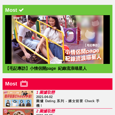
Most
【毛記專訪】小情侶開page 紀錄流浪喵星人
Most
1 圍爐取戀
2021-04-02
圍爐 Dating 系列 - 媾女前要 Check 手
機！
2 圍爐取戀