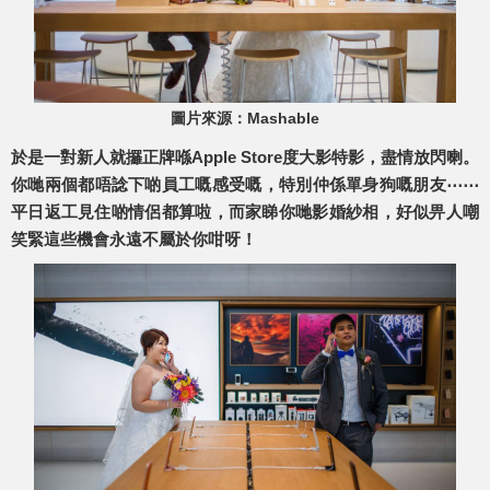
圖片來源：Mashable
於是一對新人就攞正牌喺Apple Store度大影特影，盡情放閃喇。
你哋兩個都唔諗下啲員工嘅感受嘅，特別仲係單身狗嘅朋友⋯⋯
平日返工見住啲情侶都算啦，而家睇你哋影婚紗相，好似畀人嘲
笑緊這些機會永遠不屬於你咁呀！