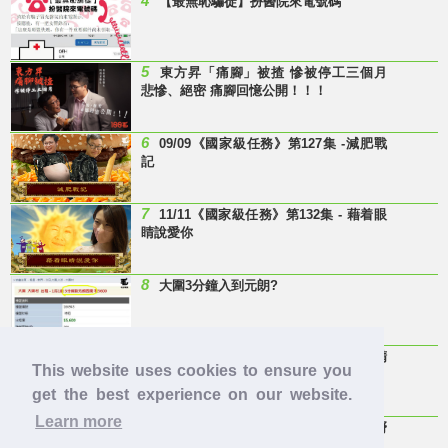
4
【最無恥騙徒】扮醫院來電號碼
5
東方昇「痛腳」被揸 慘被停工三個月
悲慘、絕密 痛腳回憶公開！！！
6
09/09《國家級任務》第127集 -減肥戰
記
7
11/11《國家級任務》第132集 - 藉着眼
睛說愛你
8
大圍3分鐘入到元朗?
9
Last Minute 迎接Baby雞精班！滴雞精
This website uses cookies to ensure you
邊隻好？
get the best experience on our website.
Learn more
10
【童年回憶】 有冇人記得呢兩隻嘢
呀？