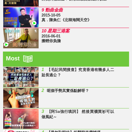
9 勁曲金曲
2015-10-05
真．陳奐仁《北韓海闊天空》
10 星期三港案
2016-06-01
搬輕你負擔
Most
1
【毛記民間搜查】究竟香港有幾多人二
趾長過公 ?
2
呢個手勢其實係點解呀？
3
【阿Sa強行填詞】 然後買襪買衫可以
做風紀～