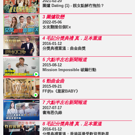
2021-02-20
圍爐 Dating (1) - 靚女點解冇拖拍？
3 圍爐取戀
2022-05-06
女友翻撻佢個Ex
4 毛記分獎典禮 真．足本重溫
2016-01-12
分獎典禮重溫：曲金曲獎
5 六點半左右新聞報道
2015-08-12
Mission Impossible 破繭行動
6 勁曲金曲
2015-09-21
FF的s《羞家BABY》
7 六點半左右新聞報道
2017-07-17
書海恩仇錄
8 毛記分獎典禮 真．足本重溫
2016-01-12
分獎典禮重溫：香港區最受歡迎男歌星