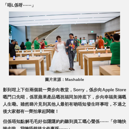
「唔L係呀⋯⋯」
圖片來源：Mashable
影到咁上下佢兩個就一齊步向教堂，Sorry，係步向Apple Store
嘅門口先啱，係眾蘋果產品嘅祝福同加持底下，步向幸福美滿嘅
人生嘞。雖然睇片見到其他人最初有啲唔知發生咩事咁，不過之
後大家都有一齊拍掌起鬨㗎！
但係唔知點解毛毛好似隱隱約約聽到員工嘅心聲係⋯⋯「你哋快
啲走啦，我哋唔想搞大件事呀⋯⋯」