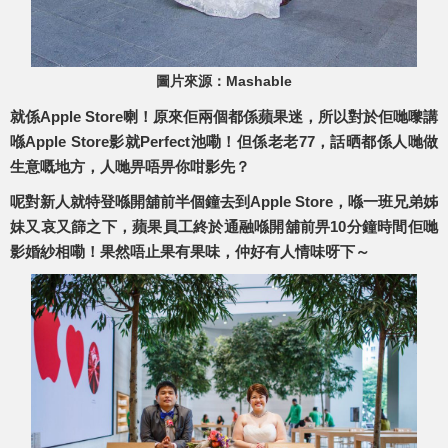
圖片來源：Mashable
就係Apple Store喇！原來佢兩個都係蘋果迷，所以對於佢哋嚟講
喺Apple Store影就Perfect池嘞！但係老老77，話晒都係人哋做
生意嘅地方，人哋畀唔畀你咁影先？
呢對新人就特登喺開舖前半個鐘去到Apple Store，喺一班兄弟姊
妹又哀又篩之下，蘋果員工終於通融喺開舖前畀10分鐘時間佢哋
影婚紗相嘞！果然唔止果有果味，仲好有人情味呀下～