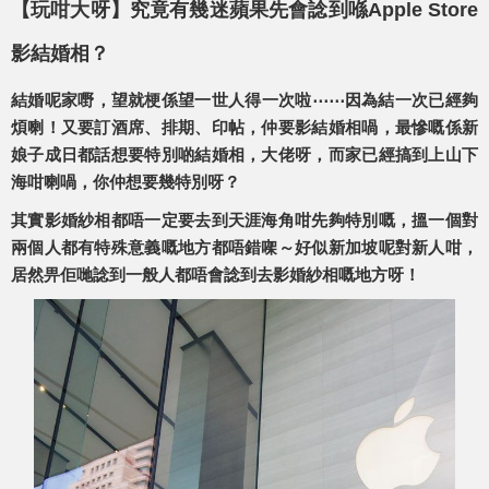
【玩咁大呀】究竟有幾迷蘋果先會諗到喺Apple Store
影結婚相？
結婚呢家嘢，望就梗係望一世人得一次啦⋯⋯因為結一次已經夠
煩喇！又要訂酒席、排期、印帖，仲要影結婚相喎，最慘嘅係新
娘子成日都話想要特別啲結婚相，大佬呀，而家已經搞到上山下
海咁喇喎，你仲想要幾特別呀？
其實影婚紗相都唔一定要去到天涯海角咁先夠特別嘅，搵一個對
兩個人都有特殊意義嘅地方都唔錯㗎～好似新加坡呢對新人咁，
居然畀佢哋諗到一般人都唔會諗到去影婚紗相嘅地方呀！