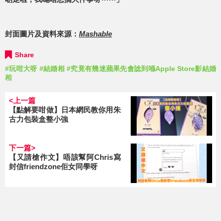
封面圖片及資料來源：
Mashable
Share
#玩咁大呀
#結婚相
#究竟有幾迷蘋果先會諗到喺Apple Store影結婚
相
<上一篇
【點解要咁做】日本網民教你用朱
古力包裝盒整小強
下一篇>
【又請槍作文】唔該幫阿Chris寫
封信friendzone佢女同學呀