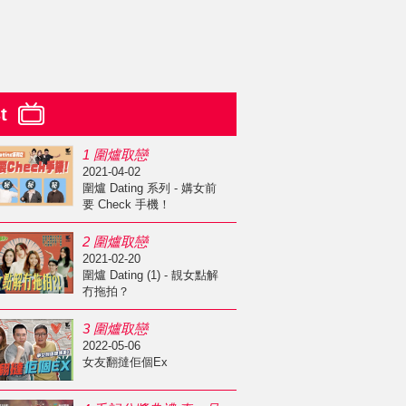
st
1 圍爐取戀
2021-04-02
圍爐 Dating 系列 - 媾女前
要 Check 手機！
2 圍爐取戀
2021-02-20
圍爐 Dating (1) - 靚女點解
冇拖拍？
3 圍爐取戀
2022-05-06
女友翻撻佢個Ex