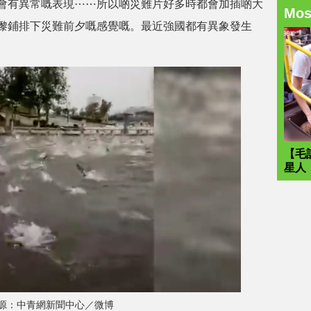
會有異常嘅表現⋯⋯所以啲災難片好多時都會加插啲大
Mo
嚟鋪排下災難前夕嘅感覺嘅。最近強國都有異象發生
【毛
星人
源：中青網新聞中心／微博