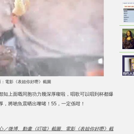
源：電影《表姐你好嘢》截圖
都知上面嘅同胞功力幾深厚㗎啦，唱歌可以唱到杯都爆
厚，將啲魚震晒出嚟啫！55，一定係咁！
心／微博
、動畫《叮噹》截圖、電影《表姐你好嘢》截