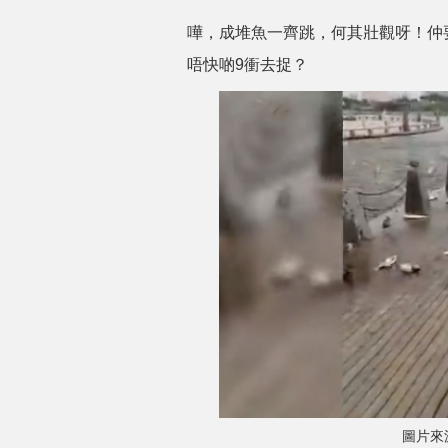
嘩，成堆魚一齊跳，何其壯觀呀！仲
唔快啲9衝去捉？
圖片來