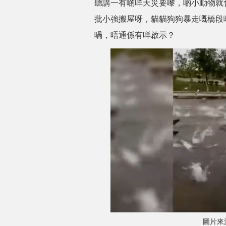
聽講一有啲咩天災要嚟，啲小動物就
批小強搬屋呀，貓貓狗狗暴走嘅橋段
喎，唔通係有咩啟示？
圖片來