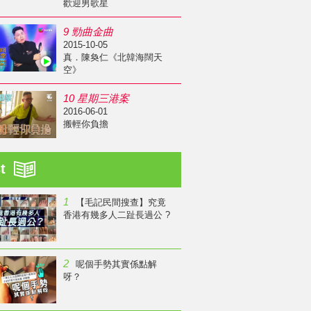
歡迎男歌星
9 勁曲金曲
2015-10-05
真．陳奐仁《北韓海闊天
空》
10 星期三港案
2016-06-01
搬輕你負擔
st
1
【毛記民間搜查】究竟
香港有幾多人二趾長過公 ?
2
呢個手勢其實係點解
呀？