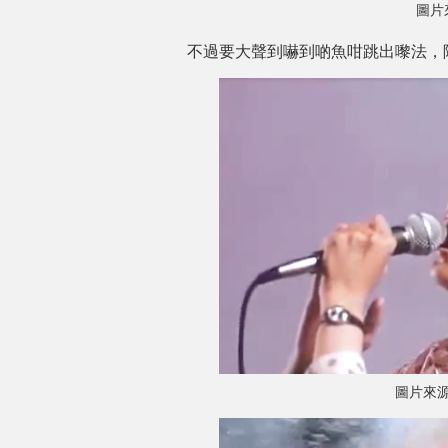
圖片
不過要大聲到嚇到啲魚咁跳出嚟法，
圖片來