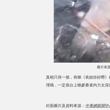
圖片來
真相只得一個，有睇《表姐你好嘢》
埋喎，一定係台上啲參賽者內力太深
封面圖片及資料來源：
中青網新聞中