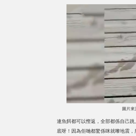
圖片來
連魚餌都可以慳返，全部都係自己跳
底呀！因為佢哋都驚係咪就嚟地震，