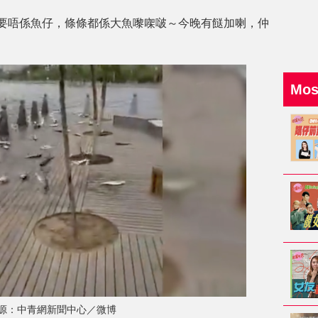
要唔係魚仔，條條都係大魚嚟㗎啵～今晚有餸加喇，仲
Mo
源：中青網新聞中心／微博