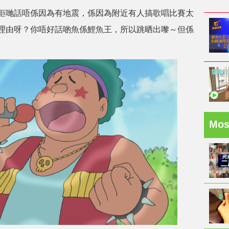
佢哋話唔係因為有地震，係因為附近有人搞歌唱比賽太
理由呀？你唔好話啲魚係鯉魚王，所以跳晒出嚟～但係
Mo