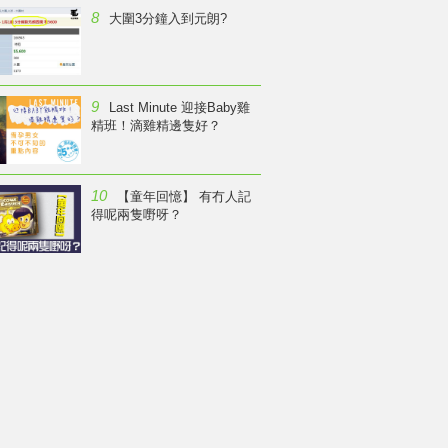
8
大圍3分鐘入到元朗?
9
Last Minute 迎接Baby雞
精班！滴雞精邊隻好？
10
【童年回憶】 有冇人記
得呢兩隻嘢呀？