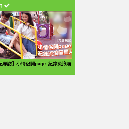
st
記專訪】小情侶開page 紀錄流浪喵