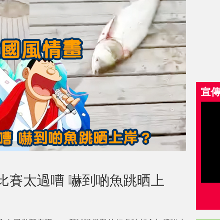
宣
比賽太過嘈 嚇到啲魚跳晒上