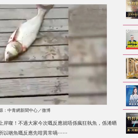
源：中青網新聞中心／微博
上岸㗎！不過大家今次嘅反應就唔係瘋狂執魚，係淆晒
所以啲魚嘅反應先咁異常喎⋯⋯