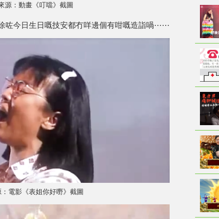
來源：動畫《叮噹》截圖
除咗今日生日嘅技安都冇咩邊個有咁嘅造詣喎⋯⋯
源：電影《表姐你好嘢》截圖