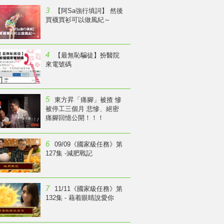
3
【阿Sa強行填詞】 然後
買襪買衫可以做風紀～
4
【最無恥騙徒】扮醫院
來電號碼
5
東方昇「痛腳」被揸 慘
被停工三個月 悲慘、絕密
痛腳回憶公開！！！
6
09/09《國家級任務》第
127集 -減肥戰記
7
11/11《國家級任務》第
132集 - 藉着眼睛說愛你