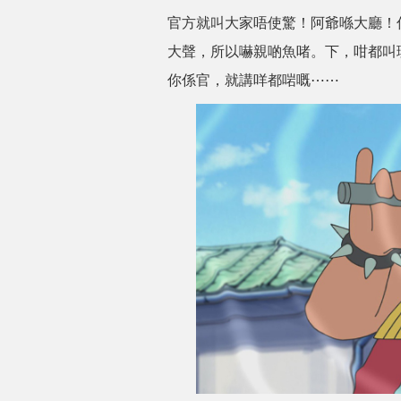
官方就叫大家唔使驚！阿爺喺大廳！
大聲，所以嚇親啲魚啫。下，咁都叫
你係官，就講咩都啱嘅⋯⋯