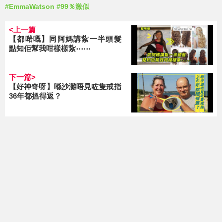
#EmmaWatson
#99％激似
<上一篇
【都啱嘅】同阿媽講紥一半頭髮
點知佢幫我咁樣樣紥⋯⋯
下一篇>
【好神奇呀】喺沙灘唔見咗隻戒指
36年都搵得返？