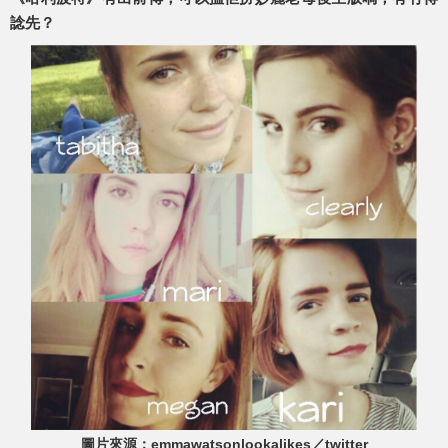
諗先？
圖片來源：emmawatsonlookalikes／twitter