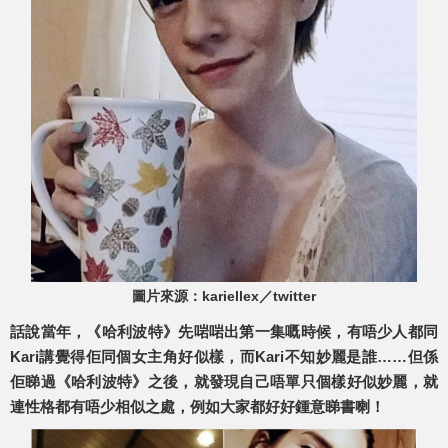
圖片來源：kariellex／twitter
話說當年，《哈利波特》先啱啱出第一集嘅時候，有唔少人都同
Kari講覺得佢同個女主角好似樣，而Kari不知妙麗是誰……但係
佢睇過《哈利波特》之後，就發現自己唔單只個樣好似妙麗，就
連性格都有唔少相似之處，例如大家都好好鍾意睇書喇！