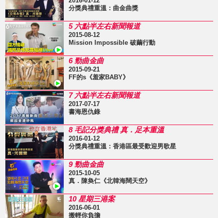
2016-01-12
分獎典禮重溫：曲金曲獎
5 六點半左右新聞報道
2015-08-12
Mission Impossible 破繭行動
6 勁曲金曲
2015-09-21
FF的s《羞家BABY》
7 六點半左右新聞報道
2017-07-17
書海恩仇錄
8 毛記分獎典禮 真．足本重溫
2016-01-12
分獎典禮重溫：香港區最受歡迎男歌星
9 勁曲金曲
2015-10-05
真．陳奐仁《北韓海闊天空》
10 星期三港案
2016-06-01
搬輕你負擔