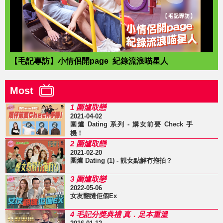
【毛記專訪】小情侶開page 紀錄流浪喵星人
Most
1 圍爐取戀
2021-04-02
圍爐 Dating 系列 - 媾女前要 Check 手
機！
2 圍爐取戀
2021-02-20
圍爐 Dating (1) - 靚女點解冇拖拍？
3 圍爐取戀
2022-05-06
女友翻撻佢個Ex
4 毛記分獎典禮 真．足本重溫