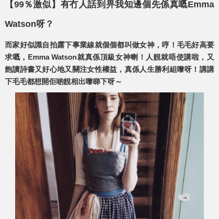
【99％激似】有冇人話到畀我知邊個先係真嘅Emma
Watson呀？
而家好似識自拍露下事業線就個個都叫做女神，哼！毛毛好高要
求嘅，Emma Watson就真係頂級女神喇！人靚就唔使講啦，又
飽讀詩書又好心地又關注女性權益，真係人生勝利組嚟呀！講講
下毛毛都想開佢啲靚相出嚟睇下呀～