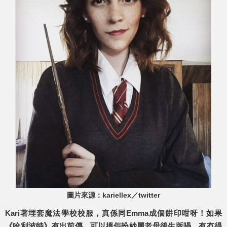
圖片來源：kariellex／twitter
Kari著埋套魔法學校校服，真係同Emma成個餅印咁呀！如果
《哈利波特》有出前傳，可以搵佢扮妙麗老母後生版喎，有冇得