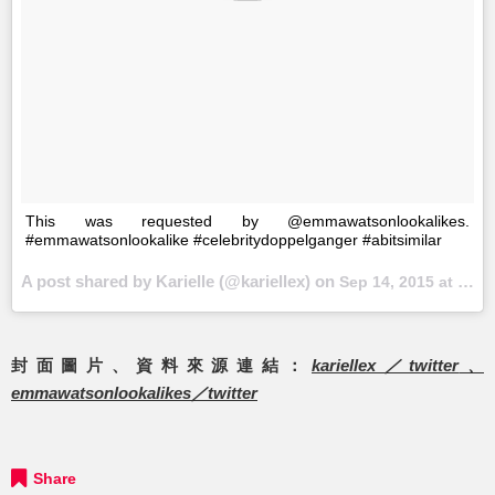
This was requested by @emmawatsonlookalikes.
#emmawatsonlookalike #celebritydoppelganger #abitsimilar
A post shared by Karielle (@kariellex) on
Sep 14, 2015 at 4:26pm PDT
封面圖片、資料來源連結：
kariellex／twitter
、
emmawatsonlookalikes／twitter
Share