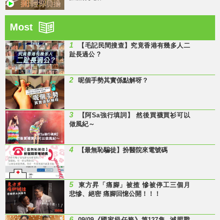
Most
1
【毛記民間搜查】究竟香港有幾多人二
趾長過公 ?
2
呢個手勢其實係點解呀？
3
【阿Sa強行填詞】 然後買襪買衫可以
做風紀～
4
【最無恥騙徒】扮醫院來電號碼
5
東方昇「痛腳」被揸 慘被停工三個月
悲慘、絕密 痛腳回憶公開！！！
6
09/09《國家級任務》第127集 -減肥戰