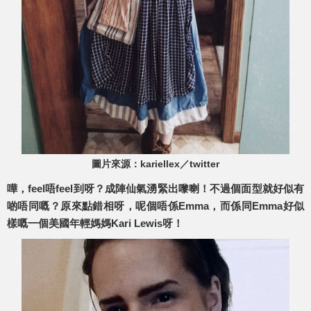
圖片來源：kariellex／twitter
嘩，feel唔feel到呀？成陣仙氣湧緊出嚟喇！不過個面型就好似有
啲唔同嘅？原來點錯相呀，呢個唔係Emma，而係同Emma好似
樣嘅一個美國年輕媽媽Kari Lewis呀！