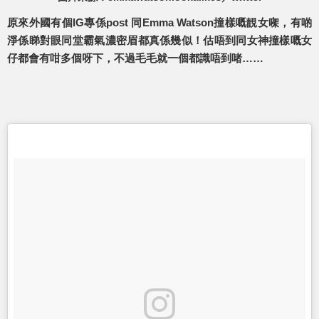
原來外國有個IG專係post 同Emma Watson撞樣嘅靚女㗎，有啲
淨係睇對眼同堂霸氣濃密眉都真係幾似！估唔到同女神撞樣嘅女
仔都會有咁多個呀下，不過毛毛就一個都識唔到啫……